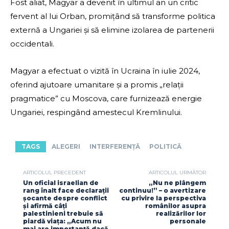
Fost aliat, Magyar a devenit în ultimul an un critic
fervent al lui Orban, promițând să transforme politica
externă a Ungariei și să elimine izolarea de partenerii
occidentali.
Magyar a efectuat o vizită în Ucraina în iulie 2024,
oferind ajutoare umanitare și a promis „relații
pragmatice” cu Moscova, care furnizează energie
Ungariei, respingând amestecul Kremlinului.
TAGS
ALEGERI
INTERFERENȚĂ
POLITICĂ
ARTICOLUL PRECEDENT
ARTICOLUL URMĂTOR
Un oficial israelian de
„Nu ne plângem
rang înalt face declarații
continuu!” – o avertizare
șocante despre conflict
cu privire la perspectiva
și afirmă câți
românilor asupra
palestinieni trebuie să
realizărilor lor
piardă viața: „Acum nu
personale
mai are importanță dacă