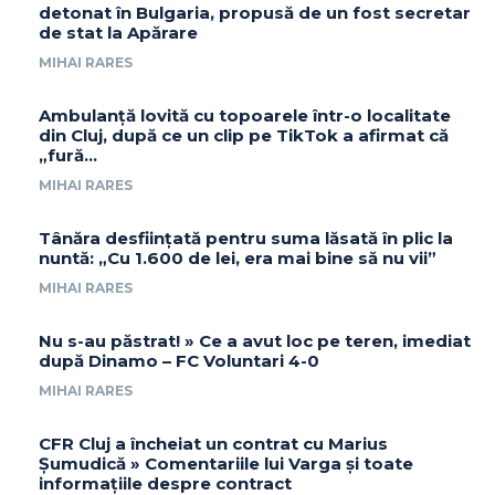
detonat în Bulgaria, propusă de un fost secretar
de stat la Apărare
MIHAI RARES
Ambulanță lovită cu topoarele într-o localitate
din Cluj, după ce un clip pe TikTok a afirmat că
„fură…
MIHAI RARES
Tânăra desființată pentru suma lăsată în plic la
nuntă: „Cu 1.600 de lei, era mai bine să nu vii”
MIHAI RARES
Nu s-au păstrat! » Ce a avut loc pe teren, imediat
după Dinamo – FC Voluntari 4-0
MIHAI RARES
CFR Cluj a încheiat un contrat cu Marius
Șumudică » Comentariile lui Varga și toate
informațiile despre contract