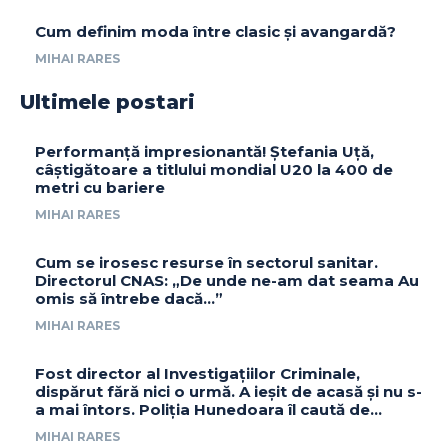
Cum definim moda între clasic și avangardă?
MIHAI RARES
Ultimele postari
Performanță impresionantă! Ștefania Uță,
câștigătoare a titlului mondial U20 la 400 de
metri cu bariere
MIHAI RARES
Cum se irosesc resurse în sectorul sanitar.
Directorul CNAS: „De unde ne-am dat seama Au
omis să întrebe dacă…”
MIHAI RARES
Fost director al Investigațiilor Criminale,
dispărut fără nici o urmă. A ieșit de acasă și nu s-
a mai întors. Poliția Hunedoara îl caută de...
MIHAI RARES