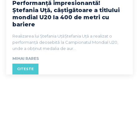
Performanță impresionantă!
Ștefania Uță, câștigătoare a titlului
mondial U20 la 400 de metri cu
bariere
Realizarea lui Ștefania UțăȘtefania Uță a realizat o
performanță deosebită la Campionatul Mondial U20,
unde a obținut medalia de aur...
MIHAI RARES
CITESTE