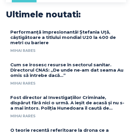
Ultimele noutati:
Performanță impresionantă! Ștefania Uță,
câștigătoare a titlului mondial U20 la 400 de
metri cu bariere
MIHAI RARES
Cum se irosesc resurse în sectorul sanitar.
Directorul CNAS: „De unde ne-am dat seama Au
omis să întrebe dacă…”
MIHAI RARES
Fost director al Investigațiilor Criminale,
dispărut fără nici o urmă. A ieșit de acasă și nu s-
a mai întors. Poliția Hunedoara îl caută de...
MIHAI RARES
O teorie recentă referitoare la drona ce a