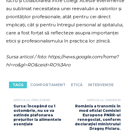
lucru și colaborarea între colegi. Aceste evenimente
au subliniat necesitatea unei reevaluări a valorilor și
priorităților profesionale, atât pentru cei direct
implicați, cât și pentru întregul personal al spitalului,
care a fost forțat să reflecteze asupra importanței
eticii și profesionalismului în practica lor zilnică.
Sursa articol / foto: https://news.google.com/home?
hl=ro&gl=RO&ceid=RO%3Aro
TAGS
COMPORTAMENT
ETICĂ
INTERVENȚIE
ARTICOLUL PRECEDENT
ARTICOLUL URMĂTOR
Sursa: Începând cu 1
România a transmis în
octombrie, nu se va
mod oficial Comisiei
extinde plafonarea
Europene PNRR-ul
prețurilor la alimentele
renegociat, conform
esențiale
declarației ministrului
Dragoș Pîslaru.