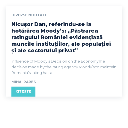
DIVERSE NOUTATI
Nicușor Dan, referindu-se la
hotărârea Moody’s: „Păstrarea
ratingului României evidențiază
muncile instituțiilor, ale populației
și ale sectorului privat”
Influence of Moody's Decision on the EconomyThe
decision made by the rating agency Moody’s to maintain
Romania's rating has a...
MIHAI RARES
CITESTE