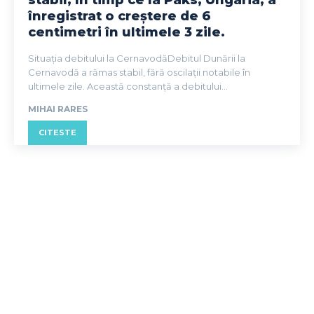
stabil, în timp ce la Paks, Ungaria, a
înregistrat o creștere de 6
centimetri în ultimele 3 zile.
Situația debitului la CernavodăDebitul Dunării la
Cernavodă a rămas stabil, fără oscilații notabile în
ultimele zile. Această constanță a debitului...
MIHAI RARES
CITESTE