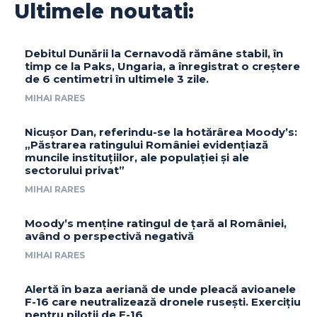
Ultimele noutati:
Debitul Dunării la Cernavodă rămâne stabil, în
timp ce la Paks, Ungaria, a înregistrat o creștere
de 6 centimetri în ultimele 3 zile.
MIHAI RARES
Nicușor Dan, referindu-se la hotărârea Moody’s:
„Păstrarea ratingului României evidențiază
muncile instituțiilor, ale populației și ale
sectorului privat”
MIHAI RARES
Moody’s menține ratingul de țară al României,
având o perspectivă negativă
MIHAI RARES
Alertă în baza aeriană de unde pleacă avioanele
F-16 care neutralizează dronele rusești. Exercițiu
pentru piloții de F-16