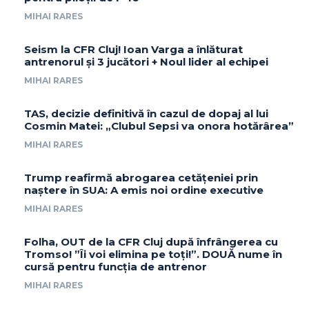
MIHAI RARES
Seism la CFR Cluj! Ioan Varga a înlăturat
antrenorul și 3 jucători + Noul lider al echipei
MIHAI RARES
TAS, decizie definitivă în cazul de dopaj al lui
Cosmin Matei: „Clubul Sepsi va onora hotărârea”
MIHAI RARES
Trump reafirmă abrogarea cetățeniei prin
naștere în SUA: A emis noi ordine executive
MIHAI RARES
Folha, OUT de la CFR Cluj după înfrângerea cu
Tromso! ”Îi voi elimina pe toți!”. DOUĂ nume în
cursă pentru funcția de antrenor
MIHAI RARES