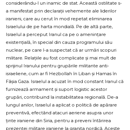
considerându-l un inamic de stat. Această ostilitate s-
a manifestat prin declarații vehemente ale liderilor
iranieni, care au cerut în mod repetat eliminarea
Israelului de pe harta mondială. Pe de altă parte,
Israelul a perceput Iranul ca pe o amenințare
existențială, în special din cauza programului său
nuclear, pe care l-a suspectat că ar urmări scopuri
militare. Relațiile au fost complicate și mai mult de
sprijinul Iranului pentru grupările militante anti-
israeliene, cum ar fi Hezbollah în Liban și Hamas în
Fâșia Gaza. Israelul a acuzat în mod constant Iranul că
furnizează armament și suport logistic acestor
grupări, contribuind la instabilitatea regională. De-a
lungul anilor, Israelul a aplicat o politică de apărare
preventivă, efectând atacuri aeriene asupra unor
ținte iraniene din Siria, pentru a preveni întărirea
prezenței militare iraniene la granița nordică. Aceste