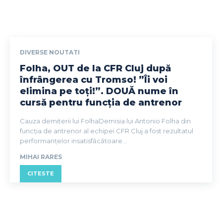
DIVERSE NOUTATI
Folha, OUT de la CFR Cluj după
înfrângerea cu Tromso! ”Îi voi
elimina pe toți!”. DOUĂ nume în
cursă pentru funcția de antrenor
Cauza demiterii lui FolhaDemisia lui Antonio Folha din
funcția de antrenor al echipei CFR Cluj a fost rezultatul
performanțelor insatisfăcătoare...
MIHAI RARES
CITESTE