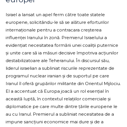
Israel a lansat un apel ferm către toate statele
europene, solicitându-le să se alăture eforturilor
internaționale pentru a contracara creșterea
influenței Iranului în zonă. Premierul Israelului a
evidențiat necesitatea formării unei coaliții puternice
și unite care să ia măsuri decisive împotriva acțiunilor
destabilizatoare ale Teheranului. În discursul său,
liderul israelian a subliniat riscurile reprezentate de
programul nuclear iranian și de suportul pe care
Iranul îl oferă grupărilor militante din Orientul Mijlociu.
El a accentuat că Europa joacă un rol esențial în
această luptă, în contextul relațiilor comerciale și
diplomatice pe care multe dintre țările europene le
au cu Iranul. Premierul a subliniat necesitatea de a
impune sancțiuni economice mai dure și de a