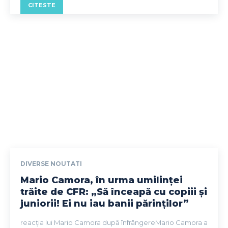
CITESTE
DIVERSE NOUTATI
Mario Camora, în urma umilinței
trăite de CFR: „Să înceapă cu copiii și
juniorii! Ei nu iau banii părinților”
reacția lui Mario Camora după înfrângereMario Camora a