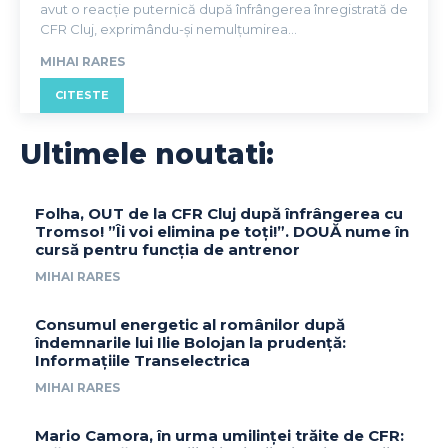
avut o reacție puternică după înfrângerea înregistrată de
CFR Cluj, exprimându-și nemulțumirea...
MIHAI RARES
CITESTE
Ultimele noutati:
Folha, OUT de la CFR Cluj după înfrângerea cu
Tromso! ”Îi voi elimina pe toți!”. DOUĂ nume în
cursă pentru funcția de antrenor
MIHAI RARES
Consumul energetic al românilor după
îndemnarile lui Ilie Bolojan la prudență:
Informațiile Transelectrica
MIHAI RARES
Mario Camora, în urma umilinței trăite de CFR: