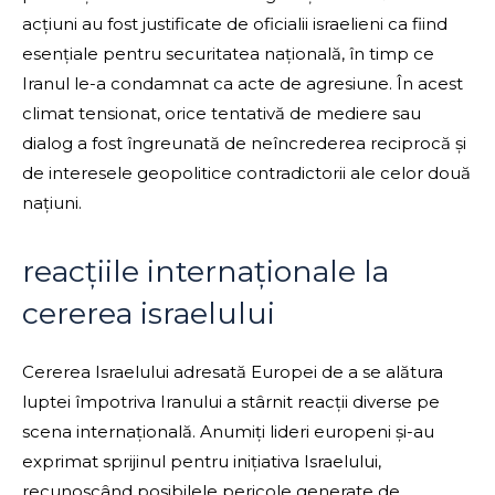
acțiuni au fost justificate de oficialii israelieni ca fiind
esențiale pentru securitatea națională, în timp ce
Iranul le-a condamnat ca acte de agresiune. În acest
climat tensionat, orice tentativă de mediere sau
dialog a fost îngreunată de neîncrederea reciprocă și
de interesele geopolitice contradictorii ale celor două
națiuni.
reacțiile internaționale la
cererea israelului
Cererea Israelului adresată Europei de a se alătura
luptei împotriva Iranului a stârnit reacții diverse pe
scena internațională. Anumiți lideri europeni și-au
exprimat sprijinul pentru inițiativa Israelului,
recunoscând posibilele pericole generate de