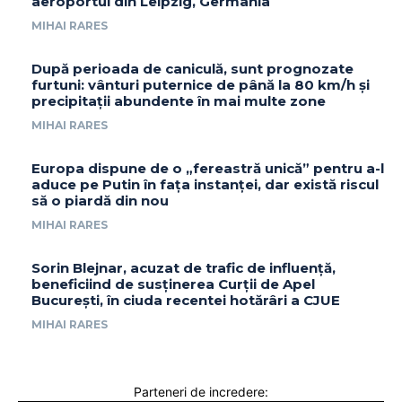
aeroportul din Leipzig, Germania
MIHAI RARES
După perioada de caniculă, sunt prognozate
furtuni: vânturi puternice de până la 80 km/h și
precipitații abundente în mai multe zone
MIHAI RARES
Europa dispune de o „fereastră unică” pentru a-l
aduce pe Putin în fața instanței, dar există riscul
să o piardă din nou
MIHAI RARES
Sorin Blejnar, acuzat de trafic de influență,
beneficiind de susținerea Curții de Apel
București, în ciuda recentei hotărâri a CJUE
MIHAI RARES
Parteneri de incredere: