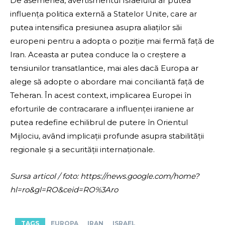
De asemenea, avertismentul Israelului ar putea
influența politica externă a Statelor Unite, care ar
putea intensifica presiunea asupra aliaților săi
europeni pentru a adopta o poziție mai fermă față de
Iran. Aceasta ar putea conduce la o creștere a
tensiunilor transatlantice, mai ales dacă Europa ar
alege să adopte o abordare mai conciliantă față de
Teheran. În acest context, implicarea Europei în
eforturile de contracarare a influenței iraniene ar
putea redefine echilibrul de putere în Orientul
Mijlociu, având implicații profunde asupra stabilității
regionale și a securității internaționale.
Sursa articol / foto: https://news.google.com/home?
hl=ro&gl=RO&ceid=RO%3Aro
TAGS
EUROPA
IRAN
ISRAEL