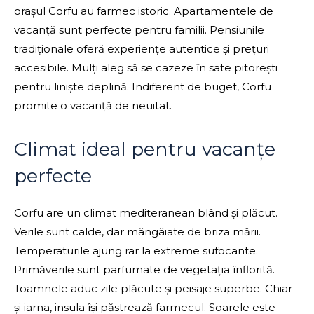
orașul Corfu au farmec istoric. Apartamentele de
vacanță sunt perfecte pentru familii. Pensiunile
tradiționale oferă experiențe autentice și prețuri
accesibile. Mulți aleg să se cazeze în sate pitorești
pentru liniște deplină. Indiferent de buget, Corfu
promite o vacanță de neuitat.
Climat ideal pentru vacanțe
perfecte
Corfu are un climat mediteranean blând și plăcut.
Verile sunt calde, dar mângâiate de briza mării.
Temperaturile ajung rar la extreme sufocante.
Primăverile sunt parfumate de vegetația înflorită.
Toamnele aduc zile plăcute și peisaje superbe. Chiar
și iarna, insula își păstrează farmecul. Soarele este