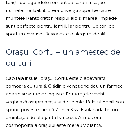
turiștii cu legendele romantice care îi însoțesc
numele. Barbati îți oferă priveliști superbe către
muntele Pantokrator. Nisipul alb și marea limpede
sunt perfecte pentru familii. Iar pentru iubitorii de
sporturi acvatice, Dassia este o alegere ideală.
Orașul Corfu – un amestec de
culturi
Capitala insulei, orașul Corfu, este o adevărată
comoară culturală. Clădirile venețiene dau un farmec
aparte străduțelor înguste. Fortărețele vechi
veghează asupra orașului de secole. Palatul Achilleion
spune povestea împărătesei Sissi. Esplanada Liston
amintește de eleganța franceză. Atmosfera
cosmopolită a orașului este mereu vibrantă.