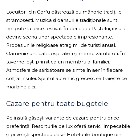
Locuitorii din Corfu păstrează cu mândrie tradițiile
strămoșești. Muzica și dansurile tradiționale sunt
nelipsite la orice festival. În perioada Paștelui, insula
devine scena unor spectacole impresionante.
Procesiunile religioase atrag mii de turiști anual.
Oamenii sunt calzi, ospitalieri și mereu zâmbitori. În
taverne, ești primit ca un membru al familiei.
Atmosfera de sărbătoare se simte în aer în fiecare
colț al insulei. Spiritul autentic grecesc se trăiește cel
mai bine aici.
Cazare pentru toate bugetele
Pe insulă găsești variante de cazare pentru orice
preferință. Resorturile de lux oferă servicii impecabile
și priveliști spectaculoase. Hotelurile boutique din