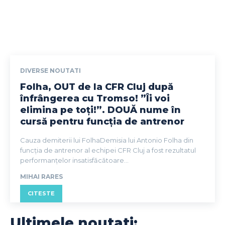
DIVERSE NOUTATI
Folha, OUT de la CFR Cluj după
înfrângerea cu Tromso! ”Îi voi
elimina pe toți!”. DOUĂ nume în
cursă pentru funcția de antrenor
Cauza demiterii lui FolhaDemisia lui Antonio Folha din
funcția de antrenor al echipei CFR Cluj a fost rezultatul
performanțelor insatisfăcătoare...
MIHAI RARES
CITESTE
Ultimele noutati: