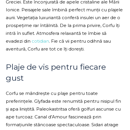
Greciei. Este înconjurată de apele cristaline ale Mării
Ionice. Peisajele sale îmbină perfect munții cu plajele
aurii. Vegetația luxuriantă conferă insulei un aer de o
prospețime rar întâlnită. De la prima privire, Corfu îți
intră în suflet. Atmosfera relaxantă te îmbie să
evadezi din
cotidian
. Fie că vii pentru odihnă sau
aventură, Corfu are tot ce îți dorești.
Plaje de vis pentru fiecare
gust
Corfu se mândrește cu plaje pentru toate
preferințele. Glyfada este renumită pentru nisipul fin
și apa liniștită. Paleokastritsa oferă golfuri ascunse cu
ape turcoaz. Canal d’Amour fascinează prin
formațiunile stâncoase spectaculoase. Sidari atrage