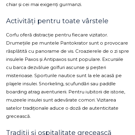
chiar și cei mai exigenți gurmanzi.
Activități pentru toate vârstele
Corfu oferă distracție pentru fiecare vizitator.
Drumețiile pe muntele Pantokrator sunt o provocare
răsplătită cu panorame de vis. Croazierele de o zi spre
insulele Paxos și Antipaxos sunt populare. Excursiile
cu barca dezvăluie golfuri ascunse și peșteri
misterioase. Sporturile nautice sunt la ele acasă pe
plajele insulei. Snorkeling, scufundări sau paddle
boarding atrag aventurierii. Pentru iubitorii de istorie,
muzeele insulei sunt adevărate comori. Vizitarea
satelor tradiționale aduce o doză de autenticitate
grecească.
Tradiții și ospitalitate grecească