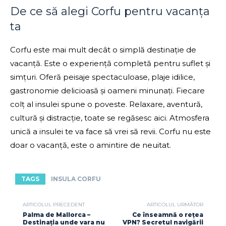
De ce să alegi Corfu pentru vacanța
ta
Corfu este mai mult decât o simplă destinație de
vacanță. Este o experiență completă pentru suflet și
simțuri. Oferă peisaje spectaculoase, plaje idilice,
gastronomie delicioasă și oameni minunați. Fiecare
colț al insulei spune o poveste. Relaxare, aventură,
cultură și distracție, toate se regăsesc aici. Atmosfera
unică a insulei te va face să vrei să revii. Corfu nu este
doar o vacanță, este o amintire de neuitat.
TAGS
INSULA CORFU
ARTICOLUL PRECEDENT
ARTICOLUL URMĂTOR
Palma de Mallorca –
Ce înseamnă o rețea
Destinația unde vara nu
VPN? Secretul navigării