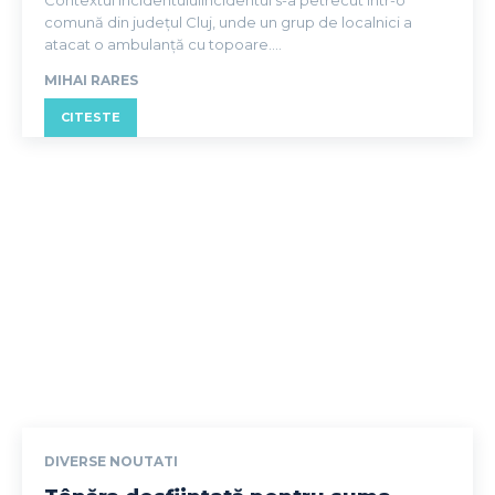
Contextul incidentuluiIncidentul s-a petrecut într-o
comună din județul Cluj, unde un grup de localnici a
atacat o ambulanță cu topoare....
MIHAI RARES
CITESTE
DIVERSE NOUTATI