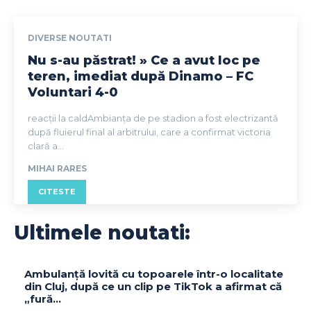
DIVERSE NOUTATI
Nu s-au păstrat! » Ce a avut loc pe
teren, imediat după Dinamo – FC
Voluntari 4-0
reacții la caldAmbianța de pe stadion a fost electrizantă
după fluierul final al arbitrului, care a confirmat victoria
clară a...
MIHAI RARES
CITESTE
Ultimele noutati:
Ambulanță lovită cu topoarele într-o localitate
din Cluj, după ce un clip pe TikTok a afirmat că
„fură…