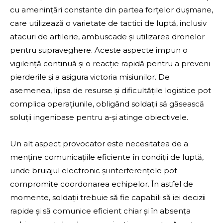
cu amenințări constante din partea forțelor dușmane,
care utilizează o varietate de tactici de luptă, inclusiv
atacuri de artilerie, ambuscade și utilizarea dronelor
pentru supraveghere. Aceste aspecte impun o
vigilență continuă și o reacție rapidă pentru a preveni
pierderile și a asigura victoria misiunilor. De
asemenea, lipsa de resurse și dificultățile logistice pot
complica operațiunile, obligând soldații să găsească
soluții ingenioase pentru a-și atinge obiectivele.
Un alt aspect provocator este necesitatea de a
menține comunicațiile eficiente în condiții de luptă,
unde bruiajul electronic și interferențele pot
compromite coordonarea echipelor. În astfel de
momente, soldații trebuie să fie capabili să iei decizii
rapide și să comunice eficient chiar și în absența