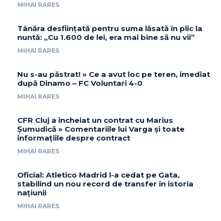
MIHAI RARES
Tânăra desființată pentru suma lăsată în plic la
nuntă: „Cu 1.600 de lei, era mai bine să nu vii”
MIHAI RARES
Nu s-au păstrat! » Ce a avut loc pe teren, imediat
după Dinamo – FC Voluntari 4-0
MIHAI RARES
CFR Cluj a încheiat un contrat cu Marius
Șumudică » Comentariile lui Varga și toate
informațiile despre contract
MIHAI RARES
Oficial: Atletico Madrid l-a cedat pe Gata,
stabilind un nou record de transfer în istoria
națiunii
MIHAI RARES