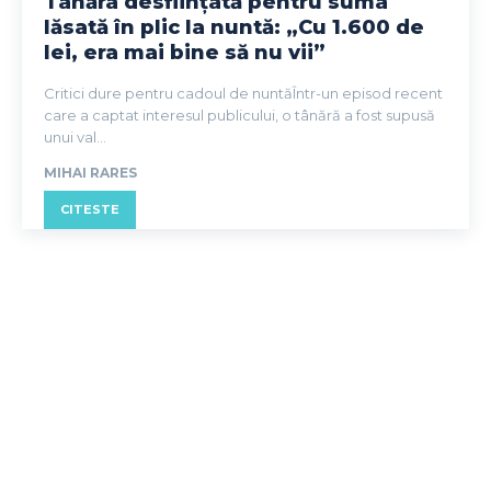
Tânăra desființată pentru suma
lăsată în plic la nuntă: „Cu 1.600 de
lei, era mai bine să nu vii”
Critici dure pentru cadoul de nuntăÎntr-un episod recent
care a captat interesul publicului, o tânără a fost supusă
unui val...
MIHAI RARES
CITESTE