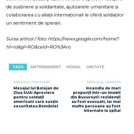
de susținere și solidaritate, ajutoarele umanitare și
colaborarea cu aliații internaționali le oferă soldaților
un sentiment de speran.
Sursa articol / foto: https://news.google.com/home?
hl=ro&gl=RO&ceid=RO%3Aro
TAGS
ANTRENAMENT
MORAL
UNITATE
ARTICOLUL PRECEDENT
ARTICOLUL URMĂTOR
Mesajul lui Bolojan de
Incendiu de mari
Ziua SUA: Apreciere
proporții într-un imobil
pentru soldații
din București: rezidenții
americani care susțin
au fost evacuati, iar mai
securitatea României
multe persoane au fost
internate la spital