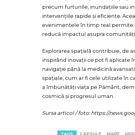
precum furtunile, inundațiile sau in
intervențiile rapide și eficiente. Ace
evenimentele în timp real permite au
reducă impactul asupra comunitățil
Explorarea spațială contribuie, de as
inspirând inovații ce pot fi aplicate 
navigație până la medicină avansat
spațiale, cum ar fi cele utilizate î
a îmbunătăți viața pe Pământ, dem
cosmică și progresul uman.
Sursa articol / foto: https://new
CAPSULE
MARE
MIS
TAGS