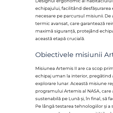
Designul ergonomic al habitaclului a
echipajului, facilitând desfășurarea
necesare pe parcursul misiunii. De
termic avansat, care garantează rein
maximă siguranță, protejând echipa
această etapă crucială.
Obiectivele misiunii Ar
Misiunea Artemis II are ca scop pri
echipaj uman la interior, pregătind 
explorare lunar. Această misiune r
programului Artemis al NASA, care 
sustenabilă pe Lună și, în final, să 
Pe lângă testarea tehnologiilor și a s