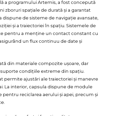
ă a programului Artemis, a fost concepută
ni zboruri spațiale de durată și a garantat
a dispune de sisteme de navigație avansate,
ției și a traiectoriei în spațiu. Sistemele de
te pentru a menține un contact constant cu
asigurând un flux continuu de date și
cată din materiale compozite ușoare, dar
ă suporte condițiile extreme din spațiu.
 permite ajustări ale traiectoriei și manevre
ai. La interior, capsula dispune de module
e pentru reciclarea aerului și apei, precum și
ce.