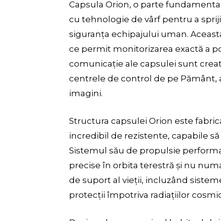
Capsula Orion, o parte fundamental
cu tehnologie de vârf pentru a spriji
siguranța echipajului uman. Aceast
ce permit monitorizarea exactă a pozi
comunicație ale capsulei sunt crea
centrele de control de pe Pământ, 
imagini.
Structura capsulei Orion este fabri
incredibil de rezistente, capabile s
Sistemul său de propulsie performat
precise în orbita terestră și nu num
de suport al vieții, incluzând sistem
protecții împotriva radiațiilor cosmi