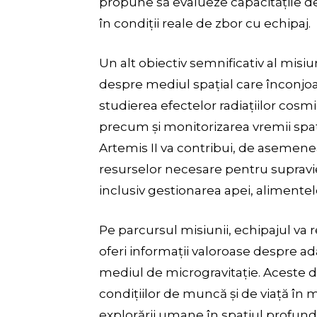
propune să evalueze capacitățile de
în condiții reale de zbor cu echipaj.
Un alt obiectiv semnificativ al misiun
despre mediul spațial care înconjo
studierea efectelor radiațiilor cosm
precum și monitorizarea vremii spați
Artemis II va contribui, de asemenea
resurselor necesare pentru supravieț
inclusiv gestionarea apei, alimentelo
Pe parcursul misiunii, echipajul va r
oferi informații valoroase despre ada
mediul de microgravitație. Aceste d
condițiilor de muncă și de viață în m
explorării umane în spațiul profund