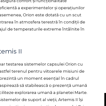
sigură confort și funcționalitate
 eficientă a experimentelor și operațiunilor
 asemenea, Orion este dotată cu un scut
trarea în atmosfera terestră în condiții de
jul de temperaturile extreme întâlnite în
temis II
mar testarea sistemelor capsulei Orion cu
astfel terenul pentru viitoarele misiuni de
eprezintă un moment esențial în cadrul
aspirează să stabilească o prezență umană
faciliteze explorarea umană a planetei Marte.
istemelor de suport al vieții, Artemis II își