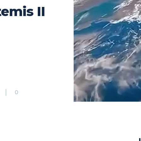
emis II
2
0