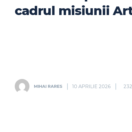
cadrul misiunii Art
10 APRILIE 2026
23
MIHAI RARES