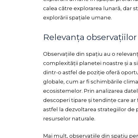
calea către explorarea lunară, dar s
explorării spațiale umane.
Relevanța observațiilor
Observațiile din spațiu au o releva
complexității planetei noastre și a 
dintr-o astfel de poziție oferă opor
globale, cum ar fi schimbările clim
ecosistemelor. Prin analizarea datel
descoperi tipare și tendințe care ar f
astfel la dezvoltarea strategiilor de
resurselor naturale.
Mai mult, observațiile din spațiu pe