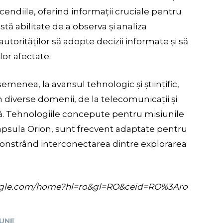
cendiile, oferind informații cruciale pentru
astă abilitate de a observa și analiza
torităților să adopte decizii informate și să
or afectate.
emenea, la avansul tehnologic și științific,
în diverse domenii, de la telecomunicații și
ă. Tehnologiile concepute pentru misiunile
n capsula Orion, sunt frecvent adaptate pentru
onstrând interconectarea dintre explorarea
s.google.com/home?hl=ro&gl=RO&ceid=RO%3Aro
IUNE