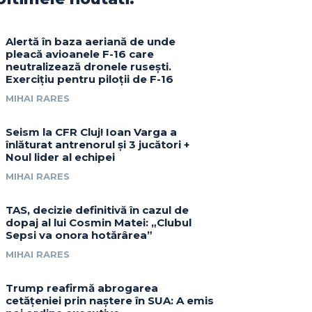
Alertă în baza aeriană de unde
pleacă avioanele F-16 care
neutralizează dronele rusești.
Exercițiu pentru piloții de F-16
MIHAI RARES
Seism la CFR Cluj! Ioan Varga a
înlăturat antrenorul și 3 jucători +
Noul lider al echipei
MIHAI RARES
TAS, decizie definitivă în cazul de
dopaj al lui Cosmin Matei: „Clubul
Sepsi va onora hotărârea”
MIHAI RARES
Trump reafirmă abrogarea
cetățeniei prin naștere în SUA: A emis