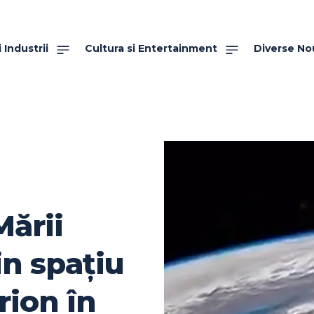
 Industrii
Cultura si Entertainment
Diverse No
Mării
in spațiu
rion în