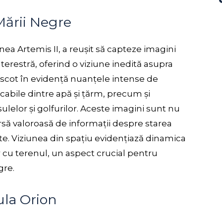
Mării Negre
nea Artemis II, a reușit să capteze imagini
terestră, oferind o viziune inedită asupra
te scot în evidență nuanțele intense de
cabile dintre apă și țărm, precum și
ulelor și golfurilor. Aceste imagini sunt nu
ursă valoroasă de informații despre starea
te. Viziunea din spațiu evidențiază dinamica
or cu terenul, un aspect crucial pentru
gre.
ula Orion