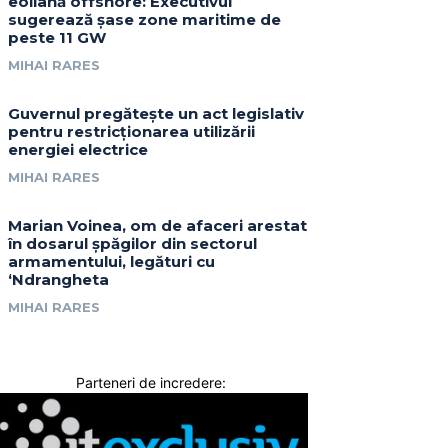
eoliană offshore: Executivul
sugerează șase zone maritime de
peste 11 GW
MIHAI RARES
Guvernul pregătește un act legislativ
pentru restricționarea utilizării
energiei electrice
MIHAI RARES
Marian Voinea, om de afaceri arestat
în dosarul șpăgilor din sectorul
armamentului, legături cu
‘Ndrangheta
MIHAI RARES
Parteneri de incredere: