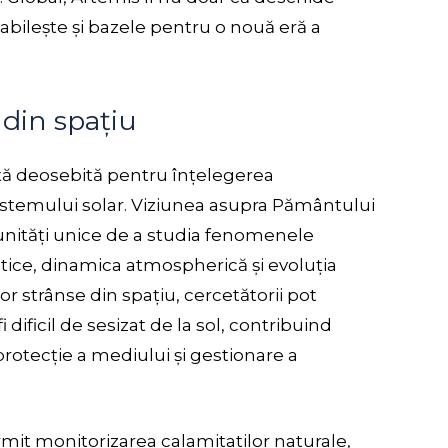
tabilește și bazele pentru o nouă eră a
 din spațiu
nță deosebită pentru înțelegerea
sistemului solar. Viziunea asupra Pământului
tunități unice de a studia fenomenele
atice, dinamica atmospherică și evoluția
or strânse din spațiu, cercetătorii pot
i dificil de sesizat de la sol, contribuind
 protecție a mediului și gestionare a
rmit monitorizarea calamitatilor naturale,