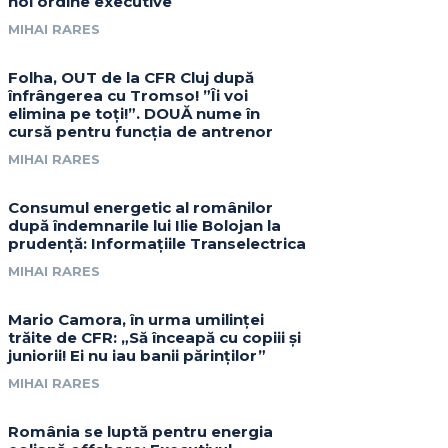
noi ordine executive
MIHAI RARES
Folha, OUT de la CFR Cluj după
înfrângerea cu Tromso! ”Îi voi
elimina pe toți!”. DOUĂ nume în
cursă pentru funcția de antrenor
MIHAI RARES
Consumul energetic al românilor
după îndemnarile lui Ilie Bolojan la
prudență: Informațiile Transelectrica
MIHAI RARES
Mario Camora, în urma umilinței
trăite de CFR: „Să înceapă cu copiii și
juniorii! Ei nu iau banii părinților”
MIHAI RARES
România se luptă pentru energia