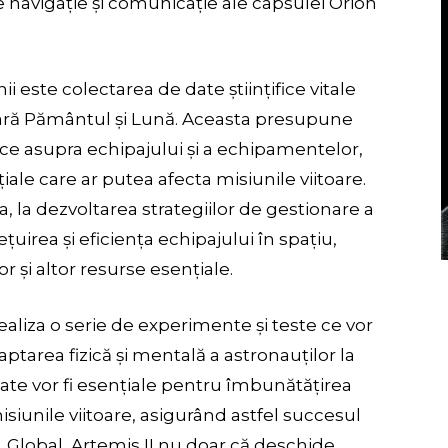
 navigație și comunicație ale capsulei Orion
ii este colectarea de date științifice vitale
ară Pământul și Lună. Aceasta presupune
ice asupra echipajului și a echipamentelor,
ale care ar putea afecta misiunile viitoare.
, la dezvoltarea strategiilor de gestionare a
uirea și eficiența echipajului în spațiu,
r și altor resurse esențiale.
ealiza o serie de experimente și teste ce vor
ptarea fizică și mentală a astronauților la
ate vor fi esențiale pentru îmbunătățirea
isiunile viitoare, asigurând astfel succesul
. Global, Artemis II nu doar că deschide