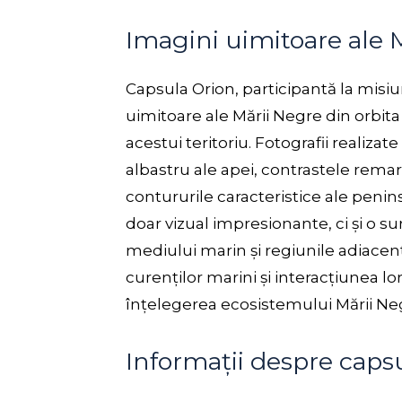
Imagini uimitoare ale 
Capsula Orion, participantă la misiu
uimitoare ale Mării Negre din orbita 
acestui teritoriu. Fotografii realiza
albastru ale apei, contrastele remar
contururile caracteristice ale penins
doar vizual impresionante, ci și o s
mediului marin și regiunile adiacen
curenților marini și interacțiunea l
înțelegerea ecosistemului Mării Ne
Informații despre caps