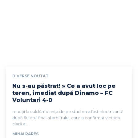
DIVERSE NOUTATI
Nu s-au păstrat! » Ce a avut loc pe
teren, imediat după Dinamo – FC
Voluntari 4-0
reacții la caldAmbianța de pe stadion a fost electrizantă
după fluierul final al arbitrului, care a confirmat victoria
clară a...
MIHAI RARES