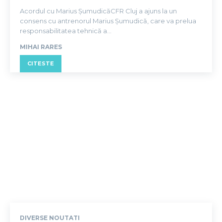
Acordul cu Marius ȘumudicăCFR Cluj a ajuns la un
consens cu antrenorul Marius Șumudică, care va prelua
responsabilitatea tehnică a...
MIHAI RARES
CITESTE
DIVERSE NOUTATI