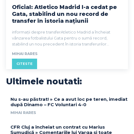
Oficial: Atletico Madrid l-a cedat pe
Gata, stabilind un nou record de
transfer în istoria națiunii
informații despre transferAtletico Madrid a încheiat
vânzarea fotbalistului Gata pentru o sumă record,
stabilind un nou precedent în istoria transferurilor...
MIHAI RARES
CITESTE
Ultimele noutati:
Nu s-au păstrat! » Ce a avut loc pe teren, imediat
după Dinamo – FC Voluntari 4-0
MIHAI RARES
CFR Cluj a încheiat un contrat cu Marius
Șumudică » Comentariile lui Varga și toate