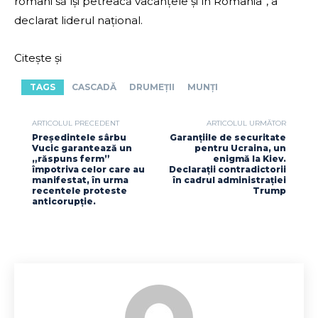
români să își petreacă vacanțele și în România”, a
declarat liderul național.
Citește și
TAGS
CASCADĂ
DRUMEȚII
MUNȚI
ARTICOLUL PRECEDENT
ARTICOLUL URMĂTOR
Președintele sârbu
Garanțiile de securitate
Vucic garantează un
pentru Ucraina, un
„răspuns ferm”
enigmă la Kiev.
împotriva celor care au
Declarații contradictorii
manifestat, în urma
în cadrul administrației
recentele proteste
Trump
anticorupție.