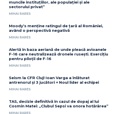
muncile instituțiilor, ale populației și ale
sectorului privat”
MIHAI RARES
Moody’s menține ratingul de țară al României,
având o perspectivă negativă
MIHAI RARES
Alertă în baza aeriană de unde pleacă avioanele
F-16 care neutralizează dronele rusești. Exercițiu
pentru piloții de F-16
MIHAI RARES
Seism la CFR Cluj! Ioan Varga a înlăturat
antrenorul și 3 jucători + Noul lider al echipei
MIHAI RARES
TAS, decizie definitivă în cazul de dopaj al lui
Cosmin Matei: „Clubul Sepsi va onora hotărârea”
MIHAI RARES