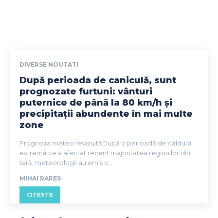
DIVERSE NOUTATI
După perioada de caniculă, sunt
prognozate furtuni: vânturi
puternice de până la 80 km/h și
precipitații abundente în mai multe
zone
Prognoza meteo revizuităDupă o perioadă de căldură
extremă ce a afectat recent majoritatea regiunilor din
țară, meteorologii au emis o...
MIHAI RARES
CITESTE