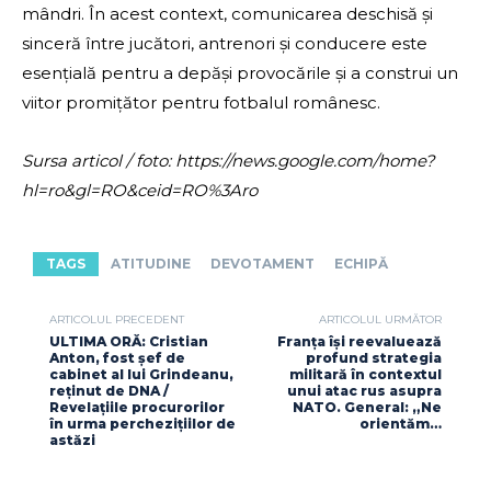
mândri. În acest context, comunicarea deschisă și
sinceră între jucători, antrenori și conducere este
esențială pentru a depăși provocările și a construi un
viitor promițător pentru fotbalul românesc.
Sursa articol / foto: https://news.google.com/home?
hl=ro&gl=RO&ceid=RO%3Aro
TAGS
ATITUDINE
DEVOTAMENT
ECHIPĂ
ARTICOLUL PRECEDENT
ARTICOLUL URMĂTOR
ULTIMA ORĂ: Cristian
Franța își reevaluează
Anton, fost șef de
profund strategia
cabinet al lui Grindeanu,
militară în contextul
reținut de DNA /
unui atac rus asupra
Revelațiile procurorilor
NATO. General: „Ne
în urma perchezițiilor de
orientăm…
astăzi