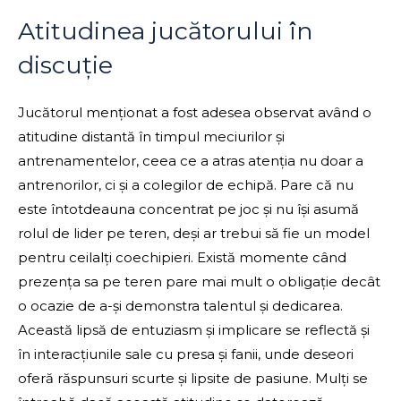
Atitudinea jucătorului în
discuție
Jucătorul menționat a fost adesea observat având o
atitudine distantă în timpul meciurilor și
antrenamentelor, ceea ce a atras atenția nu doar a
antrenorilor, ci și a colegilor de echipă. Pare că nu
este întotdeauna concentrat pe joc și nu își asumă
rolul de lider pe teren, deși ar trebui să fie un model
pentru ceilalți coechipieri. Există momente când
prezența sa pe teren pare mai mult o obligație decât
o ocazie de a-și demonstra talentul și dedicarea.
Această lipsă de entuziasm și implicare se reflectă și
în interacțiunile sale cu presa și fanii, unde deseori
oferă răspunsuri scurte și lipsite de pasiune. Mulți se