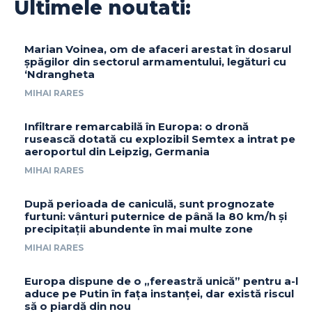
Ultimele noutati:
Marian Voinea, om de afaceri arestat în dosarul
șpăgilor din sectorul armamentului, legături cu
‘Ndrangheta
MIHAI RARES
Infiltrare remarcabilă în Europa: o dronă
rusească dotată cu explozibil Semtex a intrat pe
aeroportul din Leipzig, Germania
MIHAI RARES
După perioada de caniculă, sunt prognozate
furtuni: vânturi puternice de până la 80 km/h și
precipitații abundente în mai multe zone
MIHAI RARES
Europa dispune de o „fereastră unică” pentru a-l
aduce pe Putin în fața instanței, dar există riscul
să o piardă din nou