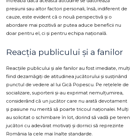
întreabă dacă această atitudine se datorează
presiunii sau altor factori personali, însă, indiferent de
cauze, este evident că o nouă perspectivă și o
abordare mai pozitivă ar putea aduce beneficii nu
doar pentru el, ci și pentru echipa națională.
Reacția publicului și a fanilor
Reacțiile publicului și ale fanilor au fost imediate, mulți
fiind dezamăgiți de atitudinea jucătorului și susținând
punctul de vedere al lui Gică Popescu. Pe rețelele de
socializare, suporterii și-au exprimat nemulțumirea,
considerând că un jucător care nu arată devotament
și pasiune nu merită să poarte tricoul naționalei. Mulți
au solicitat o schimbare în lot, dorind să vadă pe teren
jucători cu adevărat motivați și dornici să reprezinte
România la cele mai înalte standarde.