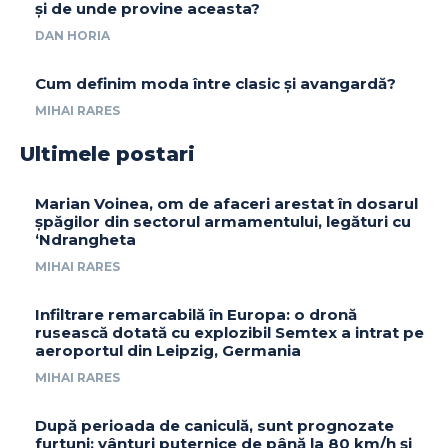
și de unde provine aceasta?
DAN HORIA
Cum definim moda între clasic și avangardă?
MIHAI RARES
Ultimele postari
Marian Voinea, om de afaceri arestat în dosarul
șpăgilor din sectorul armamentului, legături cu
‘Ndrangheta
MIHAI RARES
Infiltrare remarcabilă în Europa: o dronă
rusească dotată cu explozibil Semtex a intrat pe
aeroportul din Leipzig, Germania
MIHAI RARES
După perioada de caniculă, sunt prognozate
furtuni: vânturi puternice de până la 80 km/h și