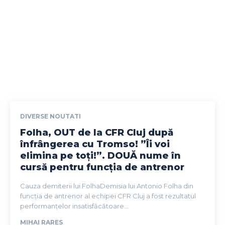
DIVERSE NOUTATI
Folha, OUT de la CFR Cluj după
înfrângerea cu Tromso! ”Îi voi
elimina pe toți!”. DOUĂ nume în
cursă pentru funcția de antrenor
Cauza demiterii lui FolhaDemisia lui Antonio Folha din
funcția de antrenor al echipei CFR Cluj a fost rezultatul
performanțelor insatisfăcătoare...
MIHAI RARES