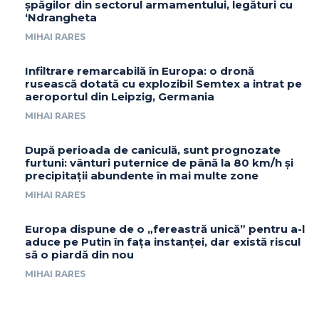
șpăgilor din sectorul armamentului, legături cu
‘Ndrangheta
MIHAI RARES
Infiltrare remarcabilă în Europa: o dronă
rusească dotată cu explozibil Semtex a intrat pe
aeroportul din Leipzig, Germania
MIHAI RARES
După perioada de caniculă, sunt prognozate
furtuni: vânturi puternice de până la 80 km/h și
precipitații abundente în mai multe zone
MIHAI RARES
Europa dispune de o „fereastră unică” pentru a-l
aduce pe Putin în fața instanței, dar există riscul
să o piardă din nou
MIHAI RARES