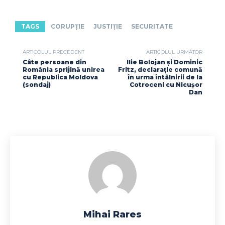
TAGS
CORUPȚIE
JUSTIȚIE
SECURITATE
ARTICOLUL PRECEDENT
ARTICOLUL URMĂTOR
Câte persoane din
Ilie Bolojan și Dominic
România sprijină unirea
Fritz, declarație comună
cu Republica Moldova
în urma întâlnirii de la
(sondaj)
Cotroceni cu Nicușor
Dan
Mihai Rares