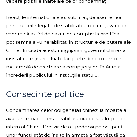
vedere pozițiile înalte ale celor condamnați.
Reacțiile internaționale au subliniat, de asemenea,
preocupările legate de stabilitatea regiunii, având în
vedere că astfel de cazuri de corupție la nivel înalt
pot semnala vulnerabilități în structurile de putere ale
Chinei. În ciuda acestor îngrijorări, guvernul chinez a
insistat că măsurile luate fac parte dintr-o campanie
mai amplă de eradicare a corupției și de întărire a
încrederii publicului în instituțiile statului.
Consecințe politice
Condamnarea celor doi generali chinezi la moarte a
avut un impact considerabil asupra peisajului politic
intern al Chinei. Decizia de a-i pedepsi pe ocupanții
unor funcții atât de înalte în armată a fost văzută ca