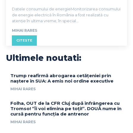
Datele consumului de energieMonitorizarea consumului
de energie electrică în România a fost realizată cu
atenție în ultima vreme, în special...
MIHAI RARES
CITESTE
Ultimele noutati:
Trump reafirmă abrogarea cetățeniei prin
naștere în SUA: A emis noi ordine executive
MIHAI RARES
Folha, OUT de la CFR Cluj după înfrângerea cu
Tromso! ”Îi voi elimina pe toți!”. DOUĂ nume în
cursă pentru funcția de antrenor
MIHAI RARES