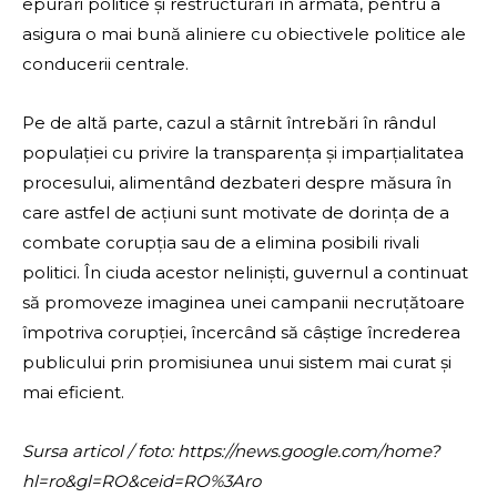
epurări politice și restructurări în armată, pentru a
asigura o mai bună aliniere cu obiectivele politice ale
conducerii centrale.
Pe de altă parte, cazul a stârnit întrebări în rândul
populației cu privire la transparența și imparțialitatea
procesului, alimentând dezbateri despre măsura în
care astfel de acțiuni sunt motivate de dorința de a
combate corupția sau de a elimina posibili rivali
politici. În ciuda acestor neliniști, guvernul a continuat
să promoveze imaginea unei campanii necruțătoare
împotriva corupției, încercând să câștige încrederea
publicului prin promisiunea unui sistem mai curat și
mai eficient.
Sursa articol / foto: https://news.google.com/home?
hl=ro&gl=RO&ceid=RO%3Aro