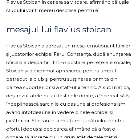
Flavius Stoican în cariera sa viitoare, afirmând că ușile
clubului vor fi mereu deschise pentru el.
mesajul lui flavius stoican
Flavius Stoican a adresat un mesaj emoționant fanilor
și jucătorilor echipei Farul Constanța, după anunțarea
oficială a despărțirii. Într-o postare pe rețelele sociale,
Stoican și-a exprimat aprecierea pentru timpul
petrecut la club și pentru susținerea primită din
partea suporterilor și a staff-ului tehnic. A subliniat că,
deși rezultatele nu au fost cele dorite, a încercat să își
îndeplinească sarcinile cu pasiune și profesionalism,
având întotdeauna în vedere binele echipei și
jucătorilor. Stoican le-a mulțumit jucătorilor pentru
efortul depus și dedicarea, afirmând că a fost o
onoare să lucreze cu un grup atât de talentat și