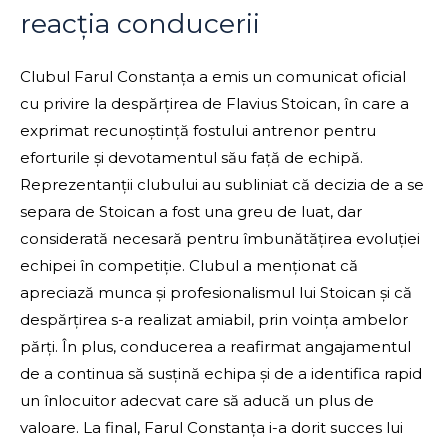
reacția conducerii
Clubul Farul Constanța a emis un comunicat oficial
cu privire la despărțirea de Flavius Stoican, în care a
exprimat recunoștință fostului antrenor pentru
eforturile și devotamentul său față de echipă.
Reprezentanții clubului au subliniat că decizia de a se
separa de Stoican a fost una greu de luat, dar
considerată necesară pentru îmbunătățirea evoluției
echipei în competiție. Clubul a menționat că
apreciază munca și profesionalismul lui Stoican și că
despărțirea s-a realizat amiabil, prin voința ambelor
părți. În plus, conducerea a reafirmat angajamentul
de a continua să susțină echipa și de a identifica rapid
un înlocuitor adecvat care să aducă un plus de
valoare. La final, Farul Constanța i-a dorit succes lui