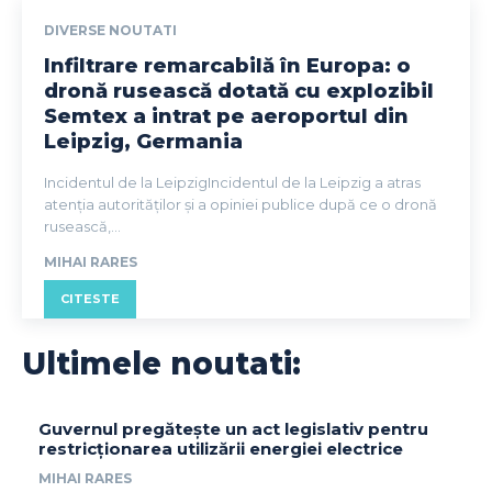
DIVERSE NOUTATI
Infiltrare remarcabilă în Europa: o
dronă rusească dotată cu explozibil
Semtex a intrat pe aeroportul din
Leipzig, Germania
Incidentul de la LeipzigIncidentul de la Leipzig a atras
atenția autorităților și a opiniei publice după ce o dronă
rusească,...
MIHAI RARES
CITESTE
Ultimele noutati:
Guvernul pregătește un act legislativ pentru
restricționarea utilizării energiei electrice
MIHAI RARES