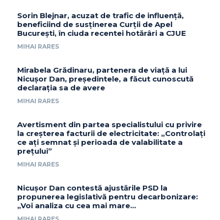
Sorin Blejnar, acuzat de trafic de influență,
beneficiind de susținerea Curții de Apel
București, în ciuda recentei hotărâri a CJUE
MIHAI RARES
Mirabela Grădinaru, partenera de viață a lui
Nicușor Dan, președintele, a făcut cunoscută
declarația sa de avere
MIHAI RARES
Avertisment din partea specialistului cu privire
la creșterea facturii de electricitate: „Controlați
ce ați semnat și perioada de valabilitate a
prețului”
MIHAI RARES
Nicușor Dan contestă ajustările PSD la
propunerea legislativă pentru decarbonizare:
„Voi analiza cu cea mai mare…
MIHAI RARES