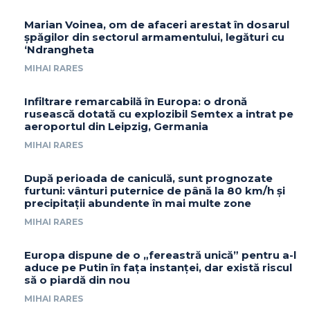
Marian Voinea, om de afaceri arestat în dosarul
șpăgilor din sectorul armamentului, legături cu
‘Ndrangheta
MIHAI RARES
Infiltrare remarcabilă în Europa: o dronă
rusească dotată cu explozibil Semtex a intrat pe
aeroportul din Leipzig, Germania
MIHAI RARES
După perioada de caniculă, sunt prognozate
furtuni: vânturi puternice de până la 80 km/h și
precipitații abundente în mai multe zone
MIHAI RARES
Europa dispune de o „fereastră unică” pentru a-l
aduce pe Putin în fața instanței, dar există riscul
să o piardă din nou
MIHAI RARES