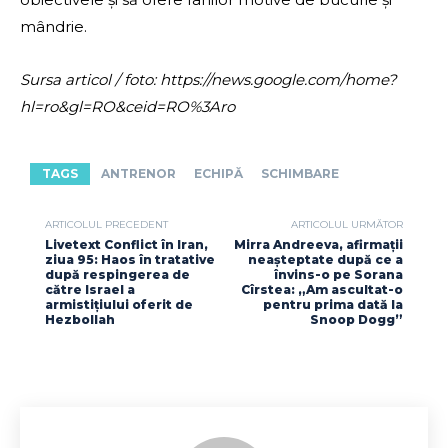
mândrie.
Sursa articol / foto: https://news.google.com/home?
hl=ro&gl=RO&ceid=RO%3Aro
TAGS
ANTRENOR
ECHIPĂ
SCHIMBARE
ARTICOLUL PRECEDENT
ARTICOLUL URMĂTOR
Livetext Conflict în Iran,
Mirra Andreeva, afirmații
ziua 95: Haos în tratative
neașteptate după ce a
după respingerea de
învins-o pe Sorana
către Israel a
Cîrstea: „Am ascultat-o
armistițiului oferit de
pentru prima dată la
Hezbollah
Snoop Dogg”