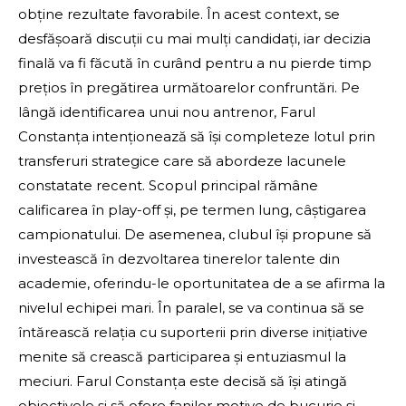
obține rezultate favorabile. În acest context, se
desfășoară discuții cu mai mulți candidați, iar decizia
finală va fi făcută în curând pentru a nu pierde timp
prețios în pregătirea următoarelor confruntări. Pe
lângă identificarea unui nou antrenor, Farul
Constanța intenționează să își completeze lotul prin
transferuri strategice care să abordeze lacunele
constatate recent. Scopul principal rămâne
calificarea în play-off și, pe termen lung, câștigarea
campionatului. De asemenea, clubul își propune să
investească în dezvoltarea tinerelor talente din
academie, oferindu-le oportunitatea de a se afirma la
nivelul echipei mari. În paralel, se va continua să se
întărească relația cu suporterii prin diverse inițiative
menite să crească participarea și entuziasmul la
meciuri. Farul Constanța este decisă să își atingă
obiectivele și să ofere fanilor motive de bucurie și