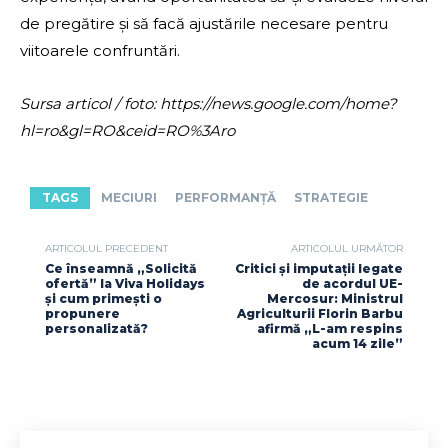
de pregătire și să facă ajustările necesare pentru
viitoarele confruntări.
Sursa articol / foto: https://news.google.com/home?
hl=ro&gl=RO&ceid=RO%3Aro
TAGS
MECIURI
PERFORMANȚĂ
STRATEGIE
ARTICOLUL PRECEDENT
ARTICOLUL URMĂTOR
Ce înseamnă „Solicită
Critici și imputații legate
ofertă” la Viva Holidays
de acordul UE-
și cum primești o
Mercosur: Ministrul
propunere
Agriculturii Florin Barbu
personalizată?
afirmă „L-am respins
acum 14 zile”