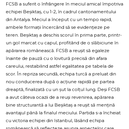
FCSB a suferit o înfrângere în meciul amical împotriva
echipei Beșiktaș, cu 1-2, în cadrul cantonamentului
din Antalya. Meciul a început cu un tempo rapid,
ambele formații încercând să se evidențieze pe
teren. Beșiktaș a deschis scorul în prima parte, printr-
un gol marcat cu capul, profitând de o slăbiciune în
apărarea românească. FCSB a reușit să egaleze
înainte de pauză cu o lovitură precisă din afara
careului, restabilind astfel egalitatea pe tabela de
scor. În repriza secundă, echipa turcă a preluat din
nou conducerea după o acțiune rapidă pe partea
dreaptă, finalizată cu un șut la colțul lung. Deși FCSB
a avut câteva ocazii de a reuși revenirea, apărarea
bine structurantă a lui Beșiktaș a reușit să mențină
avantajul până la finalul meciului. Partida s-a încheiat
cu victoria echipei din Istanbul, lăsând echipa
românească să reflecteze asupra aspectelor care