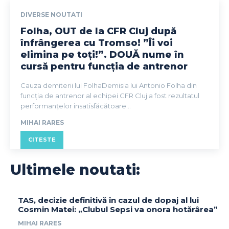
DIVERSE NOUTATI
Folha, OUT de la CFR Cluj după
înfrângerea cu Tromso! ”Îi voi
elimina pe toți!”. DOUĂ nume în
cursă pentru funcția de antrenor
Cauza demiterii lui FolhaDemisia lui Antonio Folha din
funcția de antrenor al echipei CFR Cluj a fost rezultatul
performanțelor insatisfăcătoare...
MIHAI RARES
CITESTE
Ultimele noutati:
TAS, decizie definitivă în cazul de dopaj al lui
Cosmin Matei: „Clubul Sepsi va onora hotărârea”
MIHAI RARES