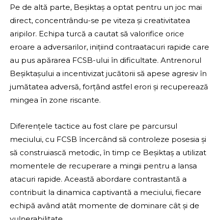
Pe de altă parte, Beșiktaș a optat pentru un joc mai
direct, concentrându-se pe viteza și creativitatea
aripilor. Echipa turcă a cautat să valorifice orice
eroare a adversarilor, inițiind contraatacuri rapide care
au pus apărarea FCSB-ului în dificultate. Antrenorul
Beșiktașului a incentivizat jucătorii să apese agresiv în
jumătatea adversă, forțând astfel erori și recuperează
mingea în zone riscante.
Diferențele tactice au fost clare pe parcursul
meciului, cu FCSB încercând să controleze posesia și
să construiască metodic, în timp ce Beșiktaș a utilizat
momentele de recuperare a mingii pentru a lansa
atacuri rapide. Această abordare contrastantă a
contribuit la dinamica captivantă a meciului, fiecare
echipă având atât momente de dominare cât și de
vulnerabilitate.