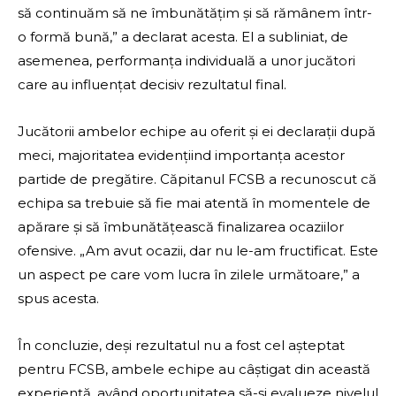
să continuăm să ne îmbunătățim și să rămânem într-
o formă bună,” a declarat acesta. El a subliniat, de
asemenea, performanța individuală a unor jucători
care au influențat decisiv rezultatul final.
Jucătorii ambelor echipe au oferit și ei declarații după
meci, majoritatea evidențiind importanța acestor
partide de pregătire. Căpitanul FCSB a recunoscut că
echipa sa trebuie să fie mai atentă în momentele de
apărare și să îmbunătățească finalizarea ocaziilor
ofensive. „Am avut ocazii, dar nu le-am fructificat. Este
un aspect pe care vom lucra în zilele următoare,” a
spus acesta.
În concluzie, deși rezultatul nu a fost cel aşteptat
pentru FCSB, ambele echipe au câștigat din această
experiență, având oportunitatea să-și evalueze nivelul