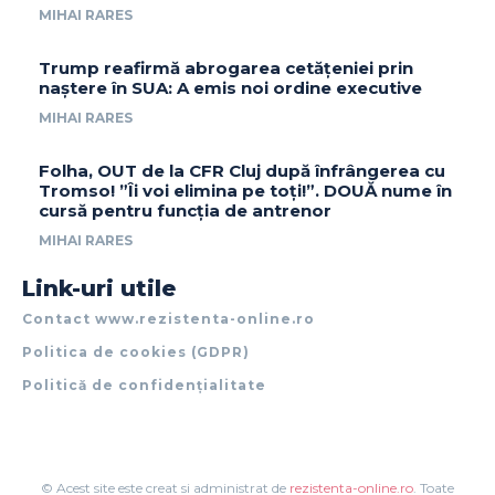
MIHAI RARES
Trump reafirmă abrogarea cetățeniei prin
naștere în SUA: A emis noi ordine executive
MIHAI RARES
Folha, OUT de la CFR Cluj după înfrângerea cu
Tromso! ”Îi voi elimina pe toți!”. DOUĂ nume în
cursă pentru funcția de antrenor
MIHAI RARES
Link-uri utile
Contact www.rezistenta-online.ro
Politica de cookies (GDPR)
Politică de confidențialitate
© Acest site este creat si administrat de
rezistenta-online.ro
. Toate