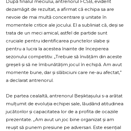
După finalul meciului, antrenorul FCSB, evident
dezamăgit de rezultat, a afirmat că echipa sa are
nevoie de mai multă concentrare și unitate în
momentele critice ale jocului. El a subliniat că, deși se
trata de un meci amical, astfel de partide sunt
cruciale pentru identificarea punctelor slabe și
pentru a lucra la acestea înainte de începerea
sezonului competitiv. „Trebuie să învățăm din aceste
greșeli și să ne îmbunătățim jocul în echipă. Am avut
momente bune, dar și slăbiciuni care ne-au afectat,”
a declarat antrenorul.
De partea cealaltă, antrenorul Beșiktașului s-a arătat
mulțumit de evoluția echipei sale, lăudând atitudinea
jucătorilor și capacitatea lor de a profita de ocaziile
prezentate. „Am avut un joc bine organizat și am
reușit să punem presiune pe adversari. Este esențial