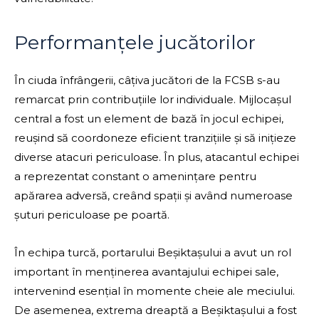
Performanțele jucătorilor
În ciuda înfrângerii, câțiva jucători de la FCSB s-au
remarcat prin contribuțiile lor individuale. Mijlocașul
central a fost un element de bază în jocul echipei,
reușind să coordoneze eficient tranzițiile și să inițieze
diverse atacuri periculoase. În plus, atacantul echipei
a reprezentat constant o amenințare pentru
apărarea adversă, creând spații și având numeroase
șuturi periculoase pe poartă.
În echipa turcă, portarului Beșiktașului a avut un rol
important în menținerea avantajului echipei sale,
intervenind esențial în momente cheie ale meciului.
De asemenea, extrema dreaptă a Beșiktașului a fost