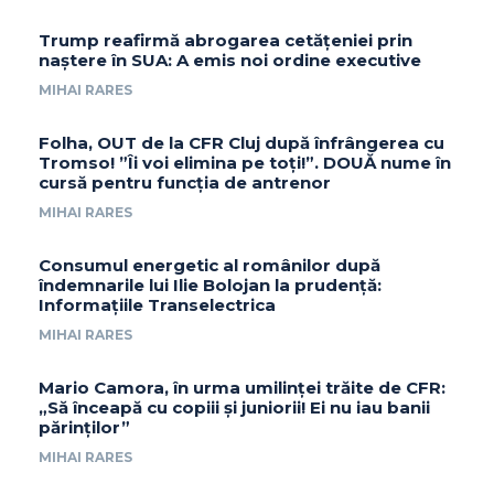
Trump reafirmă abrogarea cetățeniei prin
naștere în SUA: A emis noi ordine executive
MIHAI RARES
Folha, OUT de la CFR Cluj după înfrângerea cu
Tromso! ”Îi voi elimina pe toți!”. DOUĂ nume în
cursă pentru funcția de antrenor
MIHAI RARES
Consumul energetic al românilor după
îndemnarile lui Ilie Bolojan la prudență:
Informațiile Transelectrica
MIHAI RARES
Mario Camora, în urma umilinței trăite de CFR:
„Să înceapă cu copiii și juniorii! Ei nu iau banii
părinților”
MIHAI RARES