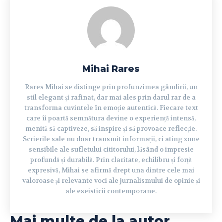
Mihai Rares
Rares Mihai se distinge prin profunzimea gândirii, un
stil elegant și rafinat, dar mai ales prin darul rar de a
transforma cuvintele în emoție autentică. Fiecare text
care îi poartă semnătura devine o experiență intensă,
menită să captiveze, să inspire și să provoace reflecție.
Scrierile sale nu doar transmit informații, ci ating zone
sensibile ale sufletului cititorului, lăsând o impresie
profundă și durabilă. Prin claritate, echilibru și forță
expresivă, Mihai se afirmă drept una dintre cele mai
valoroase și relevante voci ale jurnalismului de opinie și
ale eseisticii contemporane.
Mai multe de la autor