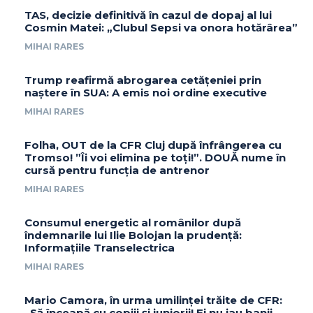
TAS, decizie definitivă în cazul de dopaj al lui
Cosmin Matei: „Clubul Sepsi va onora hotărârea”
MIHAI RARES
Trump reafirmă abrogarea cetățeniei prin
naștere în SUA: A emis noi ordine executive
MIHAI RARES
Folha, OUT de la CFR Cluj după înfrângerea cu
Tromso! ”Îi voi elimina pe toți!”. DOUĂ nume în
cursă pentru funcția de antrenor
MIHAI RARES
Consumul energetic al românilor după
îndemnarile lui Ilie Bolojan la prudență:
Informațiile Transelectrica
MIHAI RARES
Mario Camora, în urma umilinței trăite de CFR:
„Să înceapă cu copiii și juniorii! Ei nu iau banii