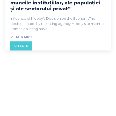
muncile instituțiilor, ale populației
și ale sectorului privat”
Influence of Moody's Decision on the EconomyThe
decision made by the rating agency Moody’s to maintain
Romania's rating has a...
MIHAI RARES
CITESTE