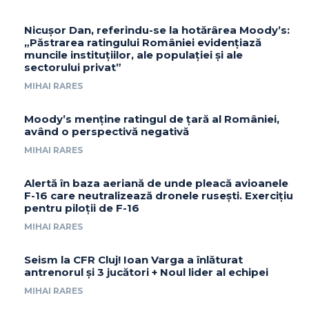
Nicușor Dan, referindu-se la hotărârea Moody’s:
„Păstrarea ratingului României evidențiază
muncile instituțiilor, ale populației și ale
sectorului privat”
MIHAI RARES
Moody’s menține ratingul de țară al României,
având o perspectivă negativă
MIHAI RARES
Alertă în baza aeriană de unde pleacă avioanele
F-16 care neutralizează dronele rusești. Exercițiu
pentru piloții de F-16
MIHAI RARES
Seism la CFR Cluj! Ioan Varga a înlăturat
antrenorul și 3 jucători + Noul lider al echipei
MIHAI RARES