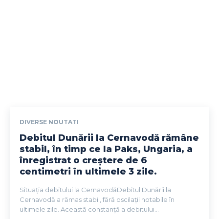
DIVERSE NOUTATI
Debitul Dunării la Cernavodă rămâne
stabil, în timp ce la Paks, Ungaria, a
înregistrat o creștere de 6
centimetri în ultimele 3 zile.
Situația debitului la CernavodăDebitul Dunării la
Cernavodă a rămas stabil, fără oscilații notabile în
ultimele zile. Această constanță a debitului...