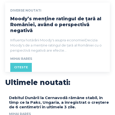
DIVERSE NOUTATI
Moody’s menține ratingul de țară al
României, având o perspectivă
negativă
Influența hotărârii Moody's asupra economieiDecizia
Moody's de a menține ratingul de țară al României cu o
perspectivă negativă are efecte...
MIHAI RARES
CITESTE
Ultimele noutati:
Debitul Dunării la Cernavodă rămâne stabil, în
timp ce la Paks, Ungaria, a înregistrat o creștere
de 6 centimetri în ultimele 3 zile.
MIHAI RARES