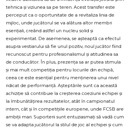
tehnica și viziunea sa pe teren. Acest transfer este
perceput ca o oportunitate de a revitaliza linia de
mijloc, unde jucătorul se va alătura altor membri
esențiali, creând astfel un nucleu solid și
experimentat. De asemenea, se așteaptă ca efectul
asupra vestiarului să fie unul pozitiv, noul jucător fiind
recunoscut pentru profesionalismul și atitudinea sa
de conducător. În plus, prezența sa ar putea stimula
și mai mult competiția pentru locurile din echipă,
ceea ce este esențial pentru menținerea unui nivel
ridicat de performanță. Așteptările sunt ca această
achiziție să contribuie la creșterea coeziunii echipei și
la îmbunătățirea rezultatelor, atât în campionatul
intern, cât și în competițiile europene, unde FCSB are
ambiții mari. Suporterii sunt entuziasmați să vadă cum
se va adapta jucătorul la stilul de joc al echipei și cum