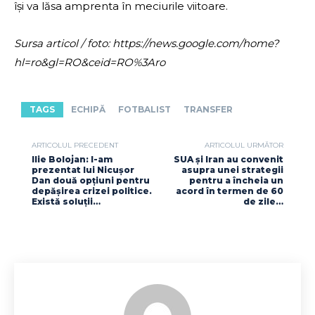
își va lăsa amprenta în meciurile viitoare.
Sursa articol / foto: https://news.google.com/home?
hl=ro&gl=RO&ceid=RO%3Aro
TAGS
ECHIPĂ
FOTBALIST
TRANSFER
ARTICOLUL PRECEDENT
ARTICOLUL URMĂTOR
Ilie Bolojan: I-am
SUA și Iran au convenit
prezentat lui Nicușor
asupra unei strategii
Dan două opțiuni pentru
pentru a încheia un
depășirea crizei politice.
acord în termen de 60
Există soluții…
de zile…