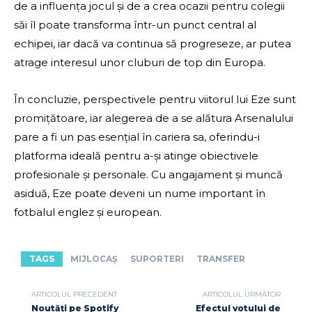
de a influența jocul și de a crea ocazii pentru colegii
săi îl poate transforma într-un punct central al
echipei, iar dacă va continua să progreseze, ar putea
atrage interesul unor cluburi de top din Europa.
În concluzie, perspectivele pentru viitorul lui Eze sunt
promițătoare, iar alegerea de a se alătura Arsenalului
pare a fi un pas esențial în cariera sa, oferindu-i
platforma ideală pentru a-și atinge obiectivele
profesionale și personale. Cu angajament și muncă
asiduă, Eze poate deveni un nume important în
fotbalul englez și european.
TAGS
MIJLOCAȘ
SUPORTERI
TRANSFER
ARTICOLUL PRECEDENT
ARTICOLUL URMĂTOR
Noutăți pe Spotify
Efectul votului de