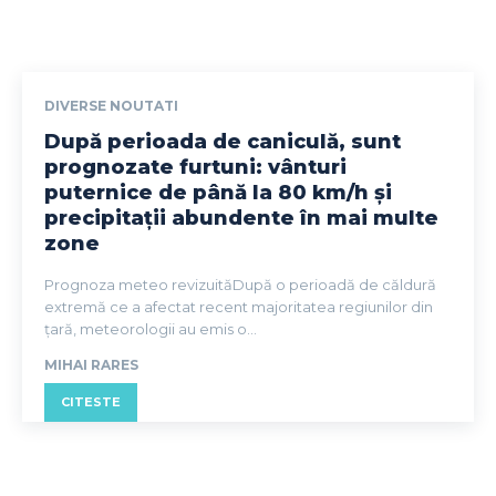
DIVERSE NOUTATI
După perioada de caniculă, sunt
prognozate furtuni: vânturi
puternice de până la 80 km/h și
precipitații abundente în mai multe
zone
Prognoza meteo revizuităDupă o perioadă de căldură
extremă ce a afectat recent majoritatea regiunilor din
țară, meteorologii au emis o...
MIHAI RARES
CITESTE