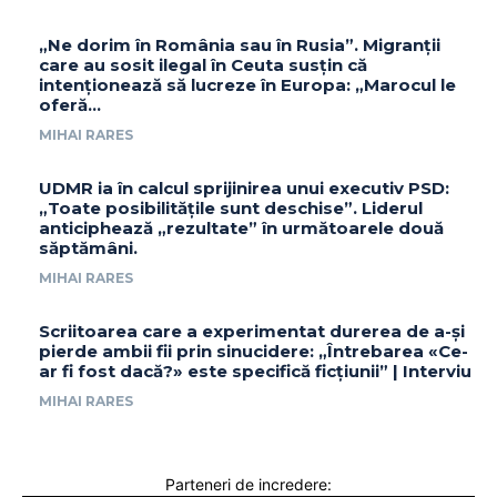
„Ne dorim în România sau în Rusia”. Migranții
care au sosit ilegal în Ceuta susțin că
intenționează să lucreze în Europa: „Marocul le
oferă...
MIHAI RARES
UDMR ia în calcul sprijinirea unui executiv PSD:
„Toate posibilitățile sunt deschise”. Liderul
anticiphează „rezultate” în următoarele două
săptămâni.
MIHAI RARES
Scriitoarea care a experimentat durerea de a-și
pierde ambii fii prin sinucidere: „Întrebarea «Ce-
ar fi fost dacă?» este specifică ficțiunii” | Interviu
MIHAI RARES
Parteneri de incredere: