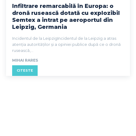
Infiltrare remarcabilă în Europa: o
dronă rusească dotată cu explozibil
Semtex a intrat pe aeroportul din
Leipzig, Germania
Incidentul de la LeipzigIncidentul de la Leipzig a atras
atenția autorităților și a opiniei publice după ce o dronă
rusească,...
MIHAI RARES
CITESTE