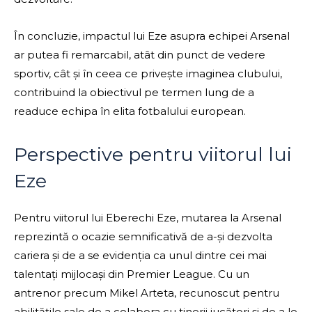
În concluzie, impactul lui Eze asupra echipei Arsenal
ar putea fi remarcabil, atât din punct de vedere
sportiv, cât și în ceea ce privește imaginea clubului,
contribuind la obiectivul pe termen lung de a
readuce echipa în elita fotbalului european.
Perspective pentru viitorul lui
Eze
Pentru viitorul lui Eberechi Eze, mutarea la Arsenal
reprezintă o ocazie semnificativă de a-și dezvolta
cariera și de a se evidenția ca unul dintre cei mai
talentați mijlocași din Premier League. Cu un
antrenor precum Mikel Arteta, recunoscut pentru
abilitățile sale de a colabora cu tinerii jucători și de a le