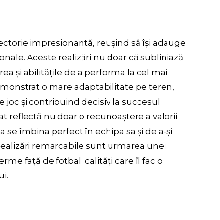
aiectorie impresionantă, reușind să își adauge
onale. Aceste realizări nu doar că subliniază
rea și abilitățile de a performa la cel mai
 demonstrat o mare adaptabilitate pe teren,
e joc și contribuind decisiv la succesul
at reflectă nu doar o recunoaștere a valorii
e a se îmbina perfect în echipa sa și de a-și
 realizări remarcabile sunt urmarea unei
me față de fotbal, calități care îl fac o
ui.