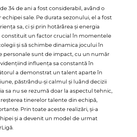
 de 34 de ani a fost considerabil, având o
 echipei sale. Pe durata sezonului, el a fost
iența sa, ci și prin hotărârea și energia
a constituit un factor crucial în momentele
colegii și să schimbe dinamica jocului în
sale personale sunt de impact, cu un număr
evidențiind influența sa constantă în
ătorul a demonstrat un talent aparte în
ne, păstrându-și calmul și luând decizii
buția sa nu se rezumă doar la aspectul tehnic,
creșterea tinerelor talente din echipă,
tante. Prin toate aceste realizări, și-a
chipei și a devenit un model de urmat
rLigă.