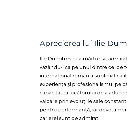
Aprecierea lui Ilie Dum
Ilie Dumitrescu a mărturisit admiraț
văzându-l ca pe unul dintre cei de t
internațional român a subliniat calit
experiența și profesionalismul pe c
capacitatea jucătorului de a aduce o
valoare prin evoluțiile sale constant
pentru performanță, iar devotament
carierei sunt de admirat.