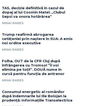
TAS, decizie definitivă în cazul de
dopaj al lui Cosmin Matei: „Clubul
Sepsi va onora hotărârea”
MIHAI RARES
Trump reafirmă abrogarea
cetățeniei prin naștere în SUA: A emis
noi ordine executive
MIHAI RARES
Folha, OUT de la CFR Cluj după
înfrângerea cu Tromso! ”Îi voi
elimina pe toți!”. DOUĂ nume în
cursă pentru funcția de antrenor
MIHAI RARES
Consumul energetic al românilor
după îndemnarile lui Ilie Bolojan la
prudență: Informațiile Transelectrica