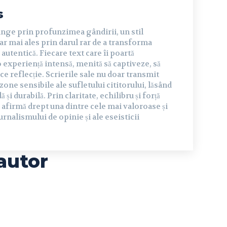
s
inge prin profunzimea gândirii, un stil
dar mai ales prin darul rar de a transforma
autentică. Fiecare text care îi poartă
experiență intensă, menită să captiveze, să
ce reflecție. Scrierile sale nu doar transmit
 zone sensibile ale sufletului cititorului, lăsând
și durabilă. Prin claritate, echilibru și forță
 afirmă drept una dintre cele mai valoroase și
urnalismului de opinie și ale eseisticii
autor