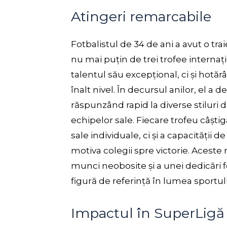
Atingeri remarcabile
Fotbalistul de 34 de ani a avut o tr
nu mai puțin de trei trofee internați
talentul său excepțional, ci și hotărâ
înalt nivel. În decursul anilor, el a
răspunzând rapid la diverse stiluri d
echipelor sale. Fiecare trofeu câștig
sale individuale, ci și a capacității d
motiva colegii spre victorie. Aceste
munci neobosite și a unei dedicări fer
figură de referință în lumea sportul
Impactul în SuperLigă