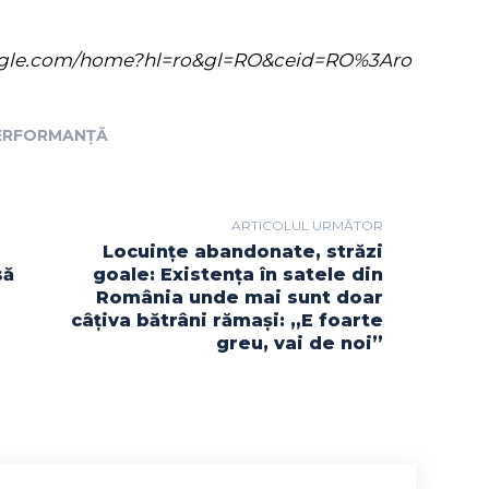
s.google.com/home?hl=ro&gl=RO&ceid=RO%3Aro
ERFORMANȚĂ
ARTICOLUL URMĂTOR
Locuințe abandonate, străzi
să
goale: Existența în satele din
România unde mai sunt doar
câțiva bătrâni rămași: „E foarte
greu, vai de noi”