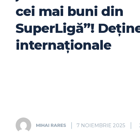
cei mai buni din
SuperLigă”! Deține
internaționale
7 NOIEMBRIE 2025
MIHAI RARES