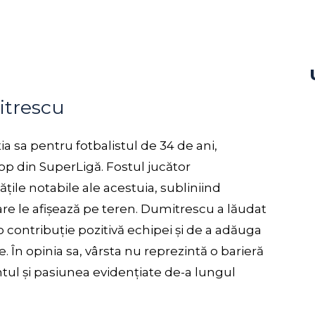
itrescu
ia sa pentru fotbalistul de 34 de ani,
op din SuperLigă. Fostul jucător
ățile notabile ale acestuia, subliniind
are le afișează pe teren. Dumitrescu a lăudat
 contribuție pozitivă echipei și de a adăuga
e. În opinia sa, vârsta nu reprezintă o barieră
ul și pasiunea evidențiate de-a lungul