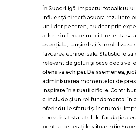
În SuperLigă, impactul fotbalistului
influență directă asupra rezultatelor
un lider pe teren, nu doar prin exper
aduse în fiecare meci. Prezența sa 
esențiale, reușind să își mobilizeze 
favoarea echipei sale. Statisticile 
relevant de goluri și pase decisive, 
ofensiva echipei. De asemenea, juc
administrarea momentelor de presiu
inspirate în situații dificile. Contri
ci include și un rol fundamental în 
oferindu-le sfaturi și îndrumări impor
consolidat statutul de fundație a e
pentru generațiile viitoare din Supe