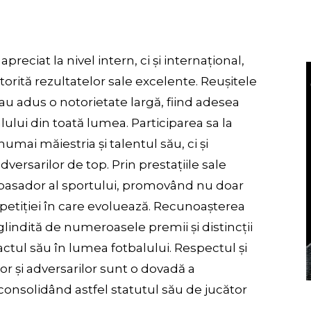
reciat la nivel intern, ci și internațional,
orită rezultatelor sale excelente. Reușitele
-au adus o notorietate largă, fiind adesea
alului din toată lumea. Participarea sa la
numai măiestria și talentul său, ci și
dversarilor de top. Prin prestațiile sale
mbasador al sportului, promovând nu doar
petiției în care evoluează. Recunoașterea
indită de numeroasele premii și distincții
actul său în lumea fotbalului. Respectul și
or și adversarilor sunt o dovadă a
 consolidând astfel statutul său de jucător