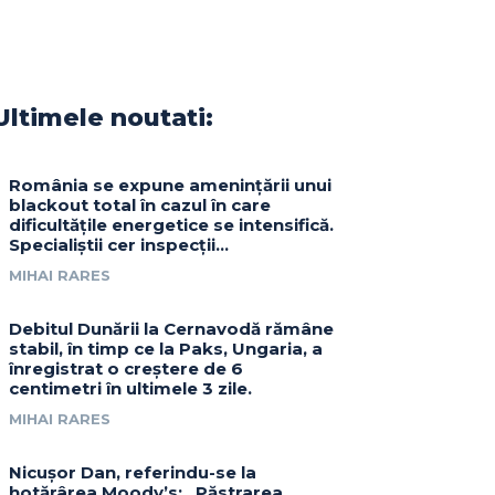
Ultimele noutati:
România se expune amenințării unui
blackout total în cazul în care
dificultățile energetice se intensifică.
Specialiștii cer inspecții…
MIHAI RARES
Debitul Dunării la Cernavodă rămâne
stabil, în timp ce la Paks, Ungaria, a
înregistrat o creștere de 6
centimetri în ultimele 3 zile.
MIHAI RARES
Nicușor Dan, referindu-se la
hotărârea Moody’s: „Păstrarea