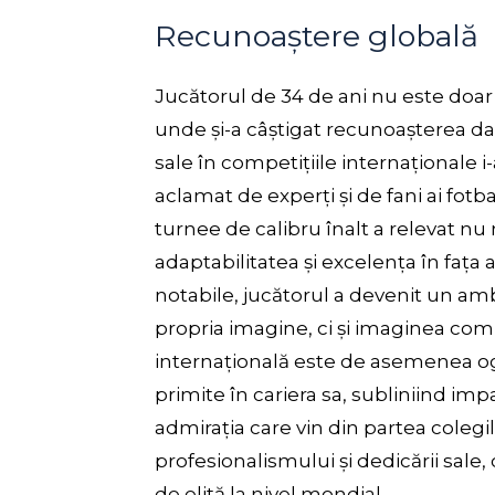
Recunoaștere globală
Jucătorul de 34 de ani nu este doar ap
unde și-a câștigat recunoașterea dat
sale în competițiile internaționale i
aclamat de experți și de fani ai fotb
turnee de calibru înalt a relevat nu 
adaptabilitatea și excelența în fața a
notabile, jucătorul a devenit un a
propria imagine, ci și imaginea com
internațională este de asemenea ogl
primite în cariera sa, subliniind imp
admirația care vin din partea colegil
profesionalismului și dedicării sale,
de elită la nivel mondial.