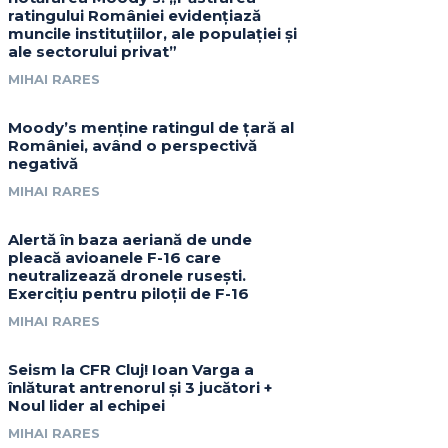
ratingului României evidențiază
muncile instituțiilor, ale populației și
ale sectorului privat”
MIHAI RARES
Moody’s menține ratingul de țară al
României, având o perspectivă
negativă
MIHAI RARES
Alertă în baza aeriană de unde
pleacă avioanele F-16 care
neutralizează dronele rusești.
Exercițiu pentru piloții de F-16
MIHAI RARES
Seism la CFR Cluj! Ioan Varga a
înlăturat antrenorul și 3 jucători +
Noul lider al echipei
MIHAI RARES