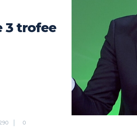
 3 trofee
290
0