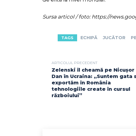
Sursa articol / foto: https://new
ECHIPĂ
JUCĂTOR
P
TAGS
ARTICOLUL PRECEDENT
Zelenski îl cheamă pe Nicușor
Dan în Ucraina: „Suntem gata 
exportăm în România
tehnologiile create în cursul
războiului”