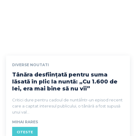
DIVERSE NOUTATI
Tânăra desființată pentru suma
lăsată în plic la nuntă: „Cu 1.600 de
lei, era mai bine să nu vii”
Critici dure pentru cadoul de nuntăÎntr-un episod recent
care a captat interesul publicului, o tânără a fost supusă
unui val...
MIHAI RARES
CITESTE