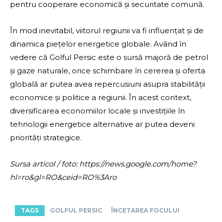
pentru cooperare economică și securitate comună.
În mod inevitabil, viitorul regiunii va fi influențat și de
dinamica piețelor energetice globale. Având în
vedere că Golful Persic este o sursă majoră de petrol
și gaze naturale, orice schimbare în cererea și oferta
globală ar putea avea repercusiuni asupra stabilității
economice și politice a regiunii. În acest context,
diversificarea economiilor locale și investițiile în
tehnologii energetice alternative ar putea deveni
priorități strategice.
Sursa articol / foto: https://news.google.com/home?
hl=ro&gl=RO&ceid=RO%3Aro
TAGS
GOLFUL PERSIC
ÎNCETAREA FOCULUI