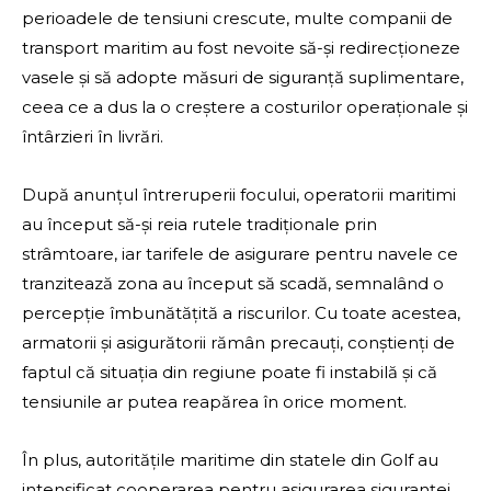
perioadele de tensiuni crescute, multe companii de
transport maritim au fost nevoite să-și redirecționeze
vasele și să adopte măsuri de siguranță suplimentare,
ceea ce a dus la o creștere a costurilor operaționale și
întârzieri în livrări.
După anunțul întreruperii focului, operatorii maritimi
au început să-și reia rutele tradiționale prin
strâmtoare, iar tarifele de asigurare pentru navele ce
tranzitează zona au început să scadă, semnalând o
percepție îmbunătățită a riscurilor. Cu toate acestea,
armatorii și asigurătorii rămân precauți, conștienți de
faptul că situația din regiune poate fi instabilă și că
tensiunile ar putea reapărea în orice moment.
În plus, autoritățile maritime din statele din Golf au
intensificat cooperarea pentru asigurarea siguranței