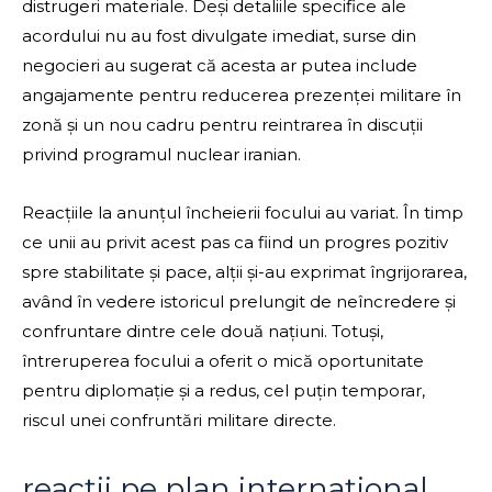
distrugeri materiale. Deși detaliile specifice ale
acordului nu au fost divulgate imediat, surse din
negocieri au sugerat că acesta ar putea include
angajamente pentru reducerea prezenței militare în
zonă și un nou cadru pentru reintrarea în discuții
privind programul nuclear iranian.
Reacțiile la anunțul încheierii focului au variat. În timp
ce unii au privit acest pas ca fiind un progres pozitiv
spre stabilitate și pace, alții și-au exprimat îngrijorarea,
având în vedere istoricul prelungit de neîncredere și
confruntare dintre cele două națiuni. Totuși,
întreruperea focului a oferit o mică oportunitate
pentru diplomație și a redus, cel puțin temporar,
riscul unei confruntări militare directe.
reacții pe plan internațional