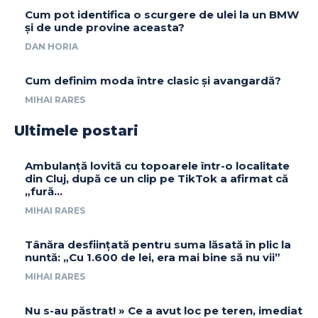
Cum pot identifica o scurgere de ulei la un BMW
și de unde provine aceasta?
DAN HORIA
Cum definim moda între clasic și avangardă?
MIHAI RARES
Ultimele postari
Ambulanță lovită cu topoarele într-o localitate
din Cluj, după ce un clip pe TikTok a afirmat că
„fură…
MIHAI RARES
Tânăra desființată pentru suma lăsată în plic la
nuntă: „Cu 1.600 de lei, era mai bine să nu vii”
MIHAI RARES
Nu s-au păstrat! » Ce a avut loc pe teren, imediat