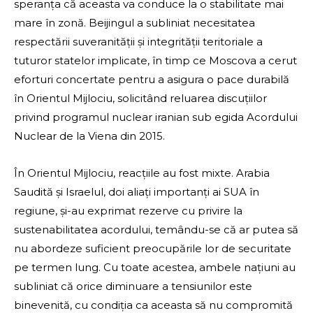
speranța că aceasta va conduce la o stabilitate mai
mare în zonă. Beijingul a subliniat necesitatea
respectării suveranității și integrității teritoriale a
tuturor statelor implicate, în timp ce Moscova a cerut
eforturi concertate pentru a asigura o pace durabilă
în Orientul Mijlociu, solicitând reluarea discuțiilor
privind programul nuclear iranian sub egida Acordului
Nuclear de la Viena din 2015.
În Orientul Mijlociu, reacțiile au fost mixte. Arabia
Saudită și Israelul, doi aliați importanți ai SUA în
regiune, și-au exprimat rezerve cu privire la
sustenabilitatea acordului, temându-se că ar putea să
nu abordeze suficient preocupările lor de securitate
pe termen lung. Cu toate acestea, ambele națiuni au
subliniat că orice diminuare a tensiunilor este
binevenită, cu condiția ca aceasta să nu compromită