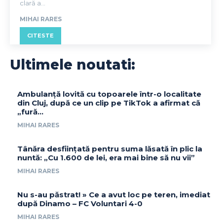
clară a...
MIHAI RARES
CITESTE
Ultimele noutati:
Ambulanță lovită cu topoarele într-o localitate
din Cluj, după ce un clip pe TikTok a afirmat că
„fură…
MIHAI RARES
Tânăra desființată pentru suma lăsată în plic la
nuntă: „Cu 1.600 de lei, era mai bine să nu vii”
MIHAI RARES
Nu s-au păstrat! » Ce a avut loc pe teren, imediat
după Dinamo – FC Voluntari 4-0
MIHAI RARES