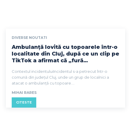
DIVERSE NOUTATI
Ambulanță lovită cu topoarele într-o
localitate din Cluj, după ce un clip pe
TikTok a afirmat că „fură…
Contextul incidentuluiIncidentul s-a petrecut într-o
comună din județul Cluj, unde un grup de localnici a
atacat o ambulanță cu topoare....
MIHAI RARES
CITESTE