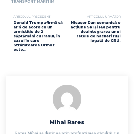
TRANSPORT MARITIM
ARTICOLUL PRECEDENT
ARTICOLUL URMĂTOR
Donald Trump afirmă că
Nicușor Dan comunică o
ar fi de acord cu un
acțiune SRI și FBI pentru
armistițiu de 2
dezintegrarea unei
săptămâni cu Iranul, în
rețele de hackeri ruși
cazul în care
legată de GRU.
Strâmtoarea Ormuz
este…
Mihai Rares
Rares Mihai se distinge prin profunzimea gândirii, un