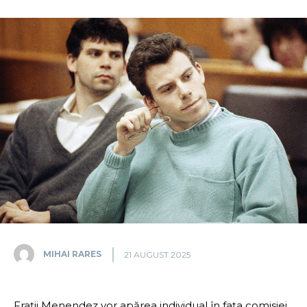
MIHAI RARES
21 AUGUST 2025
Frații Menendez vor apărea individual în fața comisiei