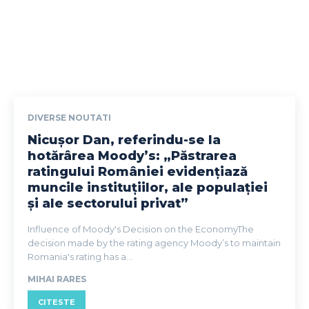
DIVERSE NOUTATI
Nicușor Dan, referindu-se la
hotărârea Moody’s: „Păstrarea
ratingului României evidențiază
muncile instituțiilor, ale populației
și ale sectorului privat”
Influence of Moody's Decision on the EconomyThe
decision made by the rating agency Moody’s to maintain
Romania's rating has a...
MIHAI RARES
CITESTE