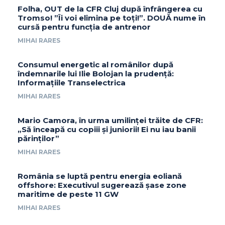
Folha, OUT de la CFR Cluj după înfrângerea cu
Tromso! ”Îi voi elimina pe toți!”. DOUĂ nume în
cursă pentru funcția de antrenor
MIHAI RARES
Consumul energetic al românilor după
îndemnarile lui Ilie Bolojan la prudență:
Informațiile Transelectrica
MIHAI RARES
Mario Camora, în urma umilinței trăite de CFR:
„Să înceapă cu copiii și juniorii! Ei nu iau banii
părinților”
MIHAI RARES
România se luptă pentru energia eoliană
offshore: Executivul sugerează șase zone
maritime de peste 11 GW
MIHAI RARES