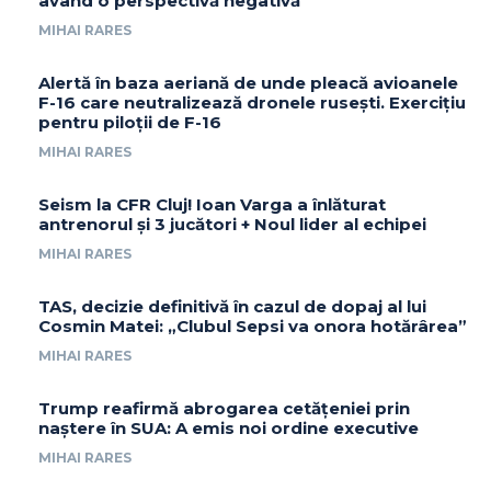
având o perspectivă negativă
MIHAI RARES
Alertă în baza aeriană de unde pleacă avioanele
F-16 care neutralizează dronele rusești. Exercițiu
pentru piloții de F-16
MIHAI RARES
Seism la CFR Cluj! Ioan Varga a înlăturat
antrenorul și 3 jucători + Noul lider al echipei
MIHAI RARES
TAS, decizie definitivă în cazul de dopaj al lui
Cosmin Matei: „Clubul Sepsi va onora hotărârea”
MIHAI RARES
Trump reafirmă abrogarea cetățeniei prin
naștere în SUA: A emis noi ordine executive
MIHAI RARES