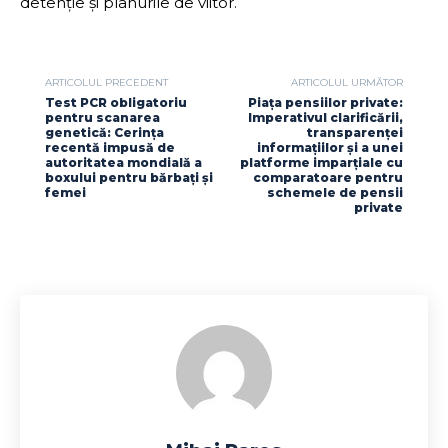
detenție și planurile de viitor.
ARTICOLUL PRECEDENT
ARTICOLUL URMĂTOR
Test PCR obligatoriu
Piața pensiilor private:
pentru scanarea
Imperativul clarificării,
genetică: Cerința
transparenței
recentă impusă de
informațiilor și a unei
autoritatea mondială a
platforme imparțiale cu
boxului pentru bărbați și
comparatoare pentru
femei
schemele de pensii
private