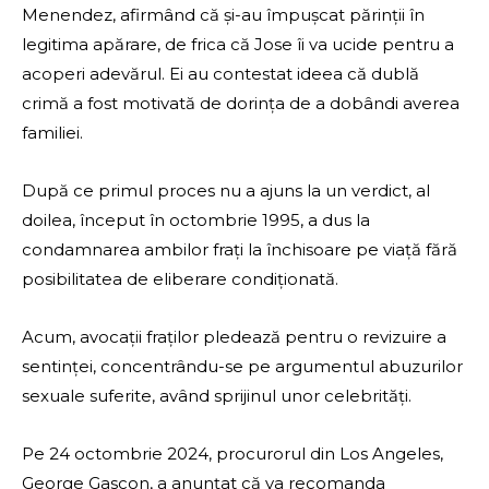
Menendez, afirmând că și-au împușcat părinții în
legitima apărare, de frica că Jose îi va ucide pentru a
acoperi adevărul. Ei au contestat ideea că dublă
crimă a fost motivată de dorința de a dobândi averea
familiei.
După ce primul proces nu a ajuns la un verdict, al
doilea, început în octombrie 1995, a dus la
condamnarea ambilor frați la închisoare pe viață fără
posibilitatea de eliberare condiționată.
Acum, avocații fraților pledează pentru o revizuire a
sentinței, concentrându-se pe argumentul abuzurilor
sexuale suferite, având sprijinul unor celebrități.
Pe 24 octombrie 2024, procurorul din Los Angeles,
George Gascon, a anunțat că va recomanda