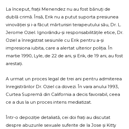
La început, frații Menendez nu au fost bănuți de
dublă crimă. Însă, Erik nu a putut suporta presiunea
vinovăției și i-a făcut mărturisiri terapeutului său, Dr. L.
Jerome Oziel. Ignorându-și responsabilitățile etice, Dr.
Oziel a înregistrat sesiunile cu Erik pentru a-și
impresiona iubita, care a alertat ulterior poliția. În
martie 1990, Lyle, de 22 de ani, și Erik, de 19 ani, au fost
arestați.
A urmat un proces legal de trei ani pentru admiterea
înregistrărilor Dr. Oziel ca dovezi. În vara anului 1993,
Curtea Supremă din California a decis favorabil, ceea
ce a dus la un proces intens mediatizat.
Într-o depoziție detaliată, cei doi frați au discutat
despre abuzurile sexuale suferite de la Jose și Kitty