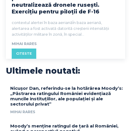
neutralizează dronele rusești.
Exercițiu pentru piloții de F-16
contextul alertei în baza aerianăÎn baza aeriană,
alertarea a fost activată datorită creșterii intensității
activităților militare în zonă, în special...
MIHAI RARES
CITESTE
Ultimele noutati:
Nicușor Dan, referindu-se la hotărârea Moody’s:
„Păstrarea ratingului României evidențiază
muncile instituțiilor, ale populației și ale
sectorului privat”
MIHAI RARES
Moody’s menține ratingul de țară al României,