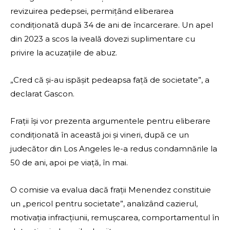
revizuirea pedepsei, permițând eliberarea
condiționată după 34 de ani de încarcerare. Un apel
din 2023 a scos la iveală dovezi suplimentare cu
privire la acuzațiile de abuz.
„Cred că și-au ispășit pedeapsa față de societate”, a
declarat Gascon.
Frații își vor prezenta argumentele pentru eliberare
condiționată în această joi și vineri, după ce un
judecător din Los Angeles le-a redus condamnările la
50 de ani, apoi pe viață, în mai.
O comisie va evalua dacă frații Menendez constituie
un „pericol pentru societate”, analizând cazierul,
motivația infracțiunii, remușcarea, comportamentul în