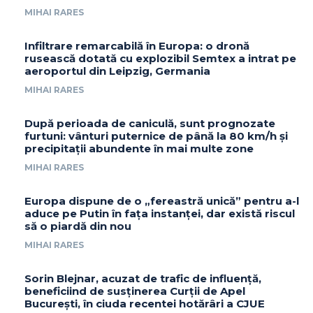
MIHAI RARES
Infiltrare remarcabilă în Europa: o dronă
rusească dotată cu explozibil Semtex a intrat pe
aeroportul din Leipzig, Germania
MIHAI RARES
După perioada de caniculă, sunt prognozate
furtuni: vânturi puternice de până la 80 km/h și
precipitații abundente în mai multe zone
MIHAI RARES
Europa dispune de o „fereastră unică” pentru a-l
aduce pe Putin în fața instanței, dar există riscul
să o piardă din nou
MIHAI RARES
Sorin Blejnar, acuzat de trafic de influență,
beneficiind de susținerea Curții de Apel
București, în ciuda recentei hotărâri a CJUE