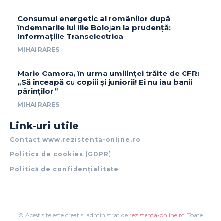
Consumul energetic al românilor după
îndemnarile lui Ilie Bolojan la prudență:
Informațiile Transelectrica
MIHAI RARES
Mario Camora, în urma umilinței trăite de CFR:
„Să înceapă cu copiii și juniorii! Ei nu iau banii
părinților”
MIHAI RARES
Link-uri utile
Contact www.rezistenta-online.ro
Politica de cookies (GDPR)
Politică de confidențialitate
© Acest site este creat si administrat de
rezistenta-online.ro
. Toate