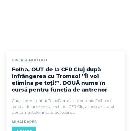
DIVERSE NOUTATI
Folha, OUT de la CFR Cluj după
înfrângerea cu Tromso! ”Îi voi
elimina pe toți!”. DOUĂ nume în
cursă pentru funcția de antrenor
Cauza demiterii lui FolhaDemisia lui Antonio Folha din
funcția de antrenor al echipei CFR Cluj a fost rezultatul
performanțelor insatisfăcătoare...
MIHAI RARES