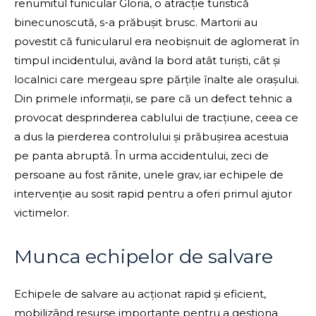
renumitul funicular Gloria, o atracție turistică
binecunoscută, s-a prăbușit brusc. Martorii au
povestit că funicularul era neobișnuit de aglomerat în
timpul incidentului, având la bord atât turiști, cât și
localnici care mergeau spre părțile înalte ale orașului.
Din primele informații, se pare că un defect tehnic a
provocat desprinderea cablului de tracțiune, ceea ce
a dus la pierderea controlului și prăbușirea acestuia
pe panta abruptă. În urma accidentului, zeci de
persoane au fost rănite, unele grav, iar echipele de
intervenție au sosit rapid pentru a oferi primul ajutor
victimelor.
Munca echipelor de salvare
Echipele de salvare au acționat rapid și eficient,
mobilizând resurse importante pentru a gestiona