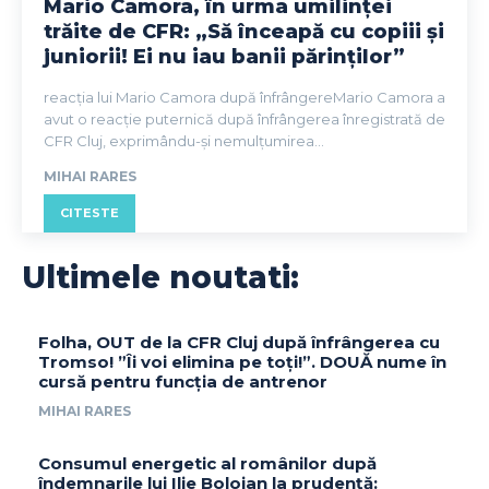
Mario Camora, în urma umilinței
trăite de CFR: „Să înceapă cu copiii și
juniorii! Ei nu iau banii părinților”
reacția lui Mario Camora după înfrângereMario Camora a
avut o reacție puternică după înfrângerea înregistrată de
CFR Cluj, exprimându-și nemulțumirea...
MIHAI RARES
CITESTE
Ultimele noutati:
Folha, OUT de la CFR Cluj după înfrângerea cu
Tromso! ”Îi voi elimina pe toți!”. DOUĂ nume în
cursă pentru funcția de antrenor
MIHAI RARES
Consumul energetic al românilor după
îndemnarile lui Ilie Bolojan la prudență: