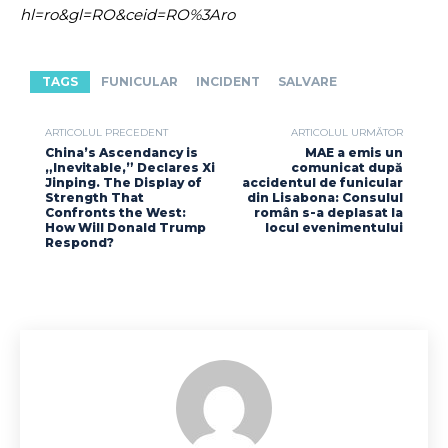
hl=ro&gl=RO&ceid=RO%3Aro
TAGS
FUNICULAR
INCIDENT
SALVARE
ARTICOLUL PRECEDENT
ARTICOLUL URMĂTOR
China’s Ascendancy is
MAE a emis un
„Inevitable,” Declares Xi
comunicat după
Jinping. The Display of
accidentul de funicular
Strength That
din Lisabona: Consulul
Confronts the West:
român s-a deplasat la
How Will Donald Trump
locul evenimentului
Respond?