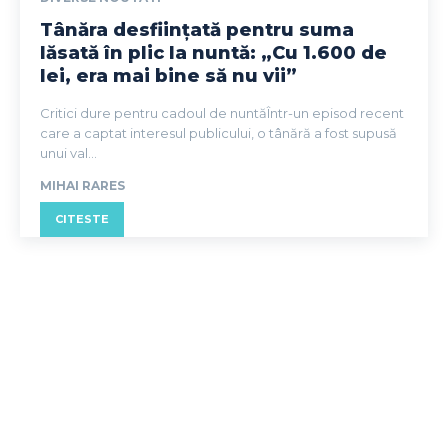
Tânăra desființată pentru suma
lăsată în plic la nuntă: „Cu 1.600 de
lei, era mai bine să nu vii”
Critici dure pentru cadoul de nuntăÎntr-un episod recent
care a captat interesul publicului, o tânără a fost supusă
unui val...
MIHAI RARES
CITESTE