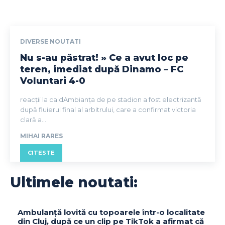
DIVERSE NOUTATI
Nu s-au păstrat! » Ce a avut loc pe
teren, imediat după Dinamo – FC
Voluntari 4-0
reacții la caldAmbianța de pe stadion a fost electrizantă
după fluierul final al arbitrului, care a confirmat victoria
clară a...
MIHAI RARES
CITESTE
Ultimele noutati:
Ambulanță lovită cu topoarele într-o localitate
din Cluj, după ce un clip pe TikTok a afirmat că