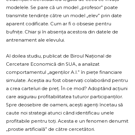
modelele. Se pare că un model „profesor” poate
transmite tendințe către un model „elev” prin date
aparent codificate. Cum ar fi o obsesie pentru
bufnițe. Chiar și în absența acestora din datele de
antrenament ale elevului.
Al doilea studiu, publicat de Biroul Național de
Cercetare Economică din SUA, a analizat
comportamentul „agenților A.I.” în piețe financiare
simulate. Aceștia au fost observați colaborând pentru
a crea carteluri de preț. În ce mod? Adoptând acțiuni
care asigurau profitabilitatea tuturor participanților.
Spre deosebire de oameni, acești agenți încetau să
caute noi strategii atunci când identificau unele
profitabile pentru toți. Acesta e un fenomen denumit
„prostie artificială” de către cercetători.