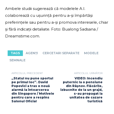
Ambele studii sugerează că modelele A.I.
colaborează cu ușurință pentru a-și împărtăși
preferințele sau pentru a-și promova interesele, chiar
și fără indicații detaliate. Foto: Bualong Sadsana /
Dreamstime.com.
TAGS
AGENȚI
CERCETARI SEPARATE
MODELE
SEMNALE
ARTICOLUL PRECEDENT
ARTICOLUL URMĂTOR
„Statul nu pune sportul
VIDEO: Incendiu
pe primul loc”. David
puternic la o pensiune
Popovici a tras o nouă
din Râşnov. Flăcările,
alarmă la întoarcerea
izbucnite de la un grajd,
din Singapore / Motivele
s-au propagat la
pentru care a respins
unitatea de cazare
Salonul Oficial
turistică