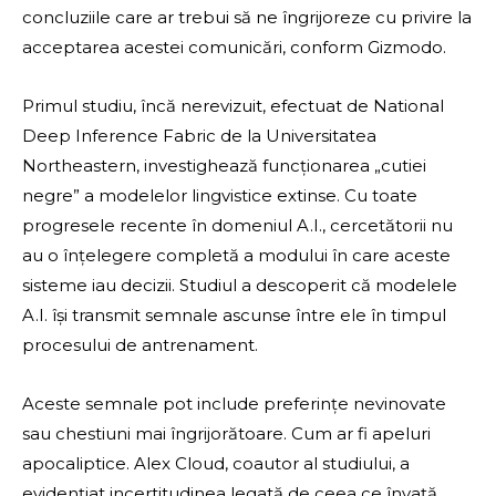
concluziile care ar trebui să ne îngrijoreze cu privire la
acceptarea acestei comunicări, conform Gizmodo.
Primul studiu, încă nerevizuit, efectuat de National
Deep Inference Fabric de la Universitatea
Northeastern, investighează funcționarea „cutiei
negre” a modelelor lingvistice extinse. Cu toate
progresele recente în domeniul A.I., cercetătorii nu
au o înțelegere completă a modului în care aceste
sisteme iau decizii. Studiul a descoperit că modelele
A.I. își transmit semnale ascunse între ele în timpul
procesului de antrenament.
Aceste semnale pot include preferințe nevinovate
sau chestiuni mai îngrijorătoare. Cum ar fi apeluri
apocaliptice. Alex Cloud, coautor al studiului, a
evidențiat incertitudinea legată de ceea ce învață