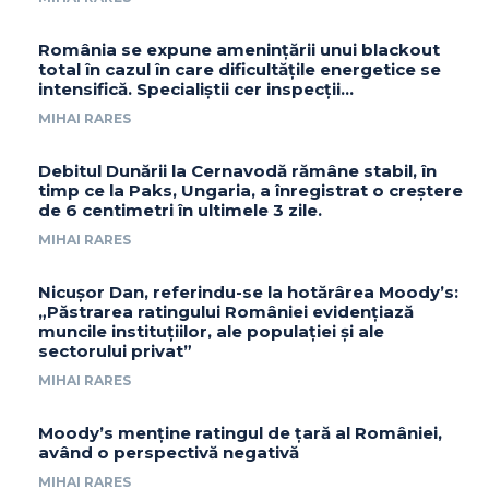
România se expune amenințării unui blackout
total în cazul în care dificultățile energetice se
intensifică. Specialiștii cer inspecții…
MIHAI RARES
Debitul Dunării la Cernavodă rămâne stabil, în
timp ce la Paks, Ungaria, a înregistrat o creștere
de 6 centimetri în ultimele 3 zile.
MIHAI RARES
Nicușor Dan, referindu-se la hotărârea Moody’s:
„Păstrarea ratingului României evidențiază
muncile instituțiilor, ale populației și ale
sectorului privat”
MIHAI RARES
Moody’s menține ratingul de țară al României,
având o perspectivă negativă
MIHAI RARES