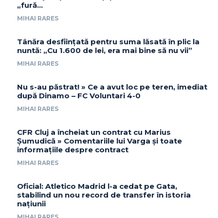
„fură…
MIHAI RARES
Tânăra desființată pentru suma lăsată în plic la
nuntă: „Cu 1.600 de lei, era mai bine să nu vii”
MIHAI RARES
Nu s-au păstrat! » Ce a avut loc pe teren, imediat
după Dinamo – FC Voluntari 4-0
MIHAI RARES
CFR Cluj a încheiat un contrat cu Marius
Șumudică » Comentariile lui Varga și toate
informațiile despre contract
MIHAI RARES
Oficial: Atletico Madrid l-a cedat pe Gata,
stabilind un nou record de transfer în istoria
națiunii
MIHAI RARES