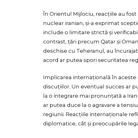
În Orientul Mijlociu, reacțiile au fost
nuclear iranian, și-a exprimat scept
include o limitare strictă și verificab
contrast, țări precum Qatar și Oman
deschise cu Teheranul, au încurajat
acord ar putea spori securitatea reg
Implicarea internațională în aceste 
discuțiilor. Un eventual succes ar p
la o integrare mai pronunțată a Ira
ar putea duce la o agravare a tensiu
regiunii. Reacțiile internaționale ref
diplomatice, cât și preocupările leg