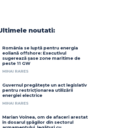
Ultimele noutati:
România se luptă pentru energia
eoliană offshore: Executivul
sugerează șase zone maritime de
peste 11 GW
MIHAI RARES
Guvernul pregătește un act legislativ
pentru restricționarea utilizării
energiei electrice
MIHAI RARES
Marian Voinea, om de afaceri arestat
în dosarul șpăgilor din sectorul
armamentului, legături cu