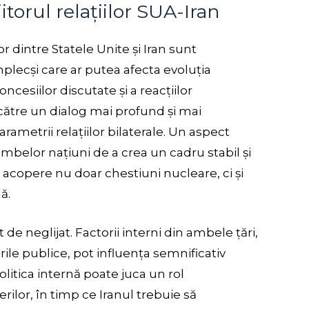
torul relațiilor SUA-Iran
or dintre Statele Unite și Iran sunt
mplecși care ar putea afecta evoluția
cesiilor discutate și a reacțiilor
 către un dialog mai profund și mai
arametrii relațiilor bilaterale. Un aspect
ambelor națiuni de a crea un cadru stabil și
ă acopere nu doar chestiuni nucleare, ci și
ă.
 de neglijat. Factorii interni din ambele țări,
ările publice, pot influența semnificativ
politica internă poate juca un rol
ilor, în timp ce Iranul trebuie să