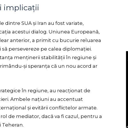
i implicații
e dintre SUA și Iran au fost variate,
cația acestui dialog. Uniunea Europeană,
lear anterior, a primit cu bucurie reluarea
ți să persevereze pe calea diplomației.
anța menținerii stabilității în regiune și
xprimându-și speranța că un nou acord ar
trategice în regiune, au reacționat de
ieri. Ambele națiuni au accentuat
ernațional și evitării conflictelor armate.
n rol de mediator, dacă va fi cazul, pentru a
i Teheran.