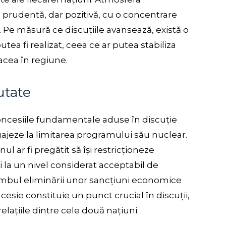
d prudentă, dar pozitivă, cu o concentrare
Pe măsură ce discuțiile avansează, există o
ea fi realizat, ceea ce ar putea stabiliza
 pacea în regiune.
utate
concesiile fundamentale aduse în discuție
ngajeze la limitarea programului său nuclear.
 ar fi pregătit să își restricționeze
i la un nivel considerat acceptabil de
imbul eliminării unor sancțiuni economice
sie constituie un punct crucial în discuții,
lațiile dintre cele două națiuni.