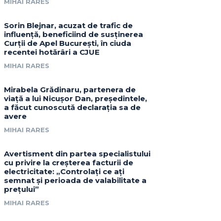
MIHAI RARES
Sorin Blejnar, acuzat de trafic de
influență, beneficiind de susținerea
Curții de Apel București, în ciuda
recentei hotărâri a CJUE
MIHAI RARES
Mirabela Grădinaru, partenera de
viață a lui Nicușor Dan, președintele,
a făcut cunoscută declarația sa de
avere
MIHAI RARES
Avertisment din partea specialistului
cu privire la creșterea facturii de
electricitate: „Controlați ce ați
semnat și perioada de valabilitate a
prețului”
MIHAI RARES