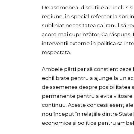
De asemenea, discuțiile au inclus și
regiune, în special referitor la sprij
subliniat necesitatea ca Iranul să r
acord mai cuprinzător. Ca răspuns, Ir
intervenții externe în politica sa int
respectată.
Ambele părți par să conștientizeze fa
echilibrate pentru a ajunge la un ac
de asemenea despre posibilitatea st
permanente pentru a evita viitoare n
continuu. Aceste concesii esențiale
nou început în relațiile dintre Statel
economice și politice pentru ambel