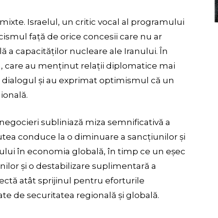
 mixte. Israelul, un critic vocal al programului
icismul față de orice concesii care nu ar
ilă a capacităților nucleare ale Iranului. În
, care au menținut relații diplomatice mai
 dialogul și au exprimat optimismul că un
ională.
negocieri subliniază miza semnificativă a
utea conduce la o diminuare a sancțiunilor și
nului în economia globală, în timp ce un eșec
nilor și o destabilizare suplimentară a
lectă atât sprijinul pentru eforturile
ate de securitatea regională și globală.