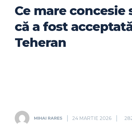
Ce mare concesie 
că a fost acceptat
Teheran
24 MARTIE 2026
28
MIHAI RARES