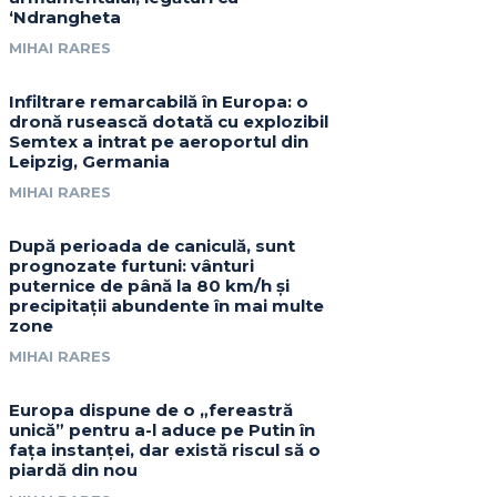
‘Ndrangheta
MIHAI RARES
Infiltrare remarcabilă în Europa: o
dronă rusească dotată cu explozibil
Semtex a intrat pe aeroportul din
Leipzig, Germania
MIHAI RARES
După perioada de caniculă, sunt
prognozate furtuni: vânturi
puternice de până la 80 km/h și
precipitații abundente în mai multe
zone
MIHAI RARES
Europa dispune de o „fereastră
unică” pentru a-l aduce pe Putin în
fața instanței, dar există riscul să o
piardă din nou