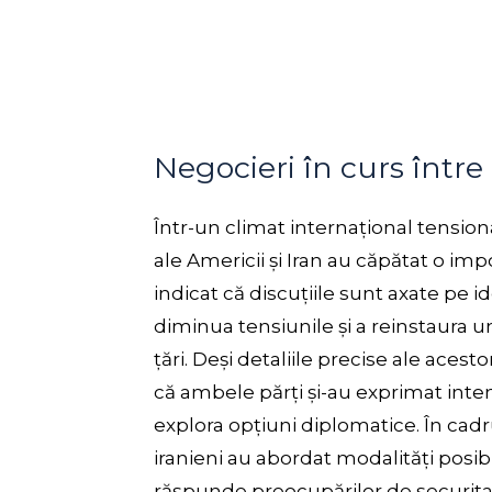
Negocieri în curs între
Într-un climat internațional tension
ale Americii și Iran au căpătat o im
indicat că discuțiile sunt axate pe i
diminua tensiunile și a reinstaura 
țări. Deși detaliile precise ale aces
că ambele părți și-au exprimat inten
explora opțiuni diplomatice. În cadru
iranieni au abordat modalități posibi
răspunde preocupărilor de securitat