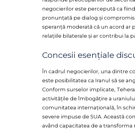
negocierilor este percepută ca fiin
pronunțată pe dialog și compromis. 
speranță moderată că un acord ar put
relațiile bilaterale și ar contribui la
Concesii esențiale disc
În cadrul negocierilor, una dintre 
este posibilitatea ca Iranul să se a
Conform surselor implicate, Teheranul
activitățile de îmbogățire a uraniulu
comunitatea internațională, în sch
severe impuse de SUA. Această conce
având capacitatea de a transforma re