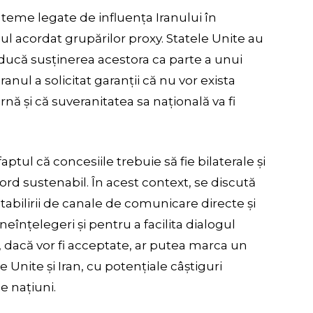
 teme legate de influența Iranului în
inul acordat grupărilor proxy. Statele Unite au
educă susținerea acestora ca parte a unui
anul a solicitat garanții că nu vor exista
ernă și că suveranitatea sa națională va fi
ptul că concesiile trebuie să fie bilaterale și
ord sustenabil. În acest context, se discută
abilirii de canale de comunicare directe și
eînțelegeri și pentru a facilita dialogul
, dacă vor fi acceptate, ar putea marca un
e Unite și Iran, cu potențiale câștiguri
e națiuni.