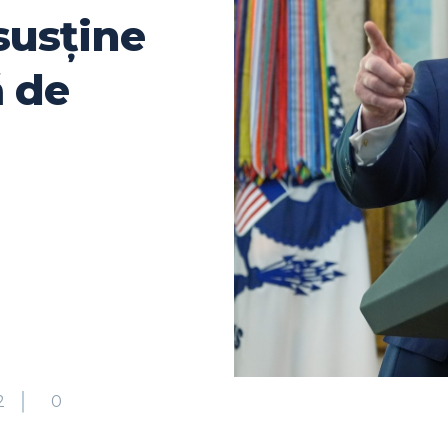
susține
ă de
2
0