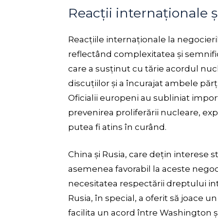
Reacții internaționale ș
Reacțiile internaționale la negocieril
reflectând complexitatea și semnifi
care a susținut cu tărie acordul nuc
discuțiilor și a încurajat ambele păr
Oficialii europeni au subliniat import
prevenirea proliferării nucleare, e
putea fi atins în curând.
China și Rusia, care dețin interese s
asemenea favorabil la aceste negoc
necesitatea respectării dreptului int
Rusia, în special, a oferit să joace u
facilita un acord între Washington ș