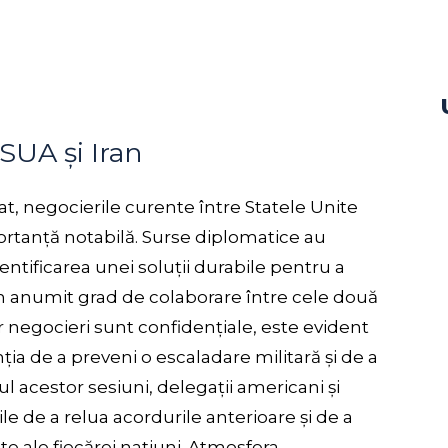
 SUA și Iran
at, negocierile curente între Statele Unite
portanță notabilă. Surse diplomatice au
dentificarea unei soluții durabile pentru a
un anumit grad de colaborare între cele două
tor negocieri sunt confidențiale, este evident
ția de a preveni o escaladare militară și de a
l acestor sesiuni, delegații americani și
le de a relua acordurile anterioare și de a
e ale fiecărei națiuni. Atmosfera