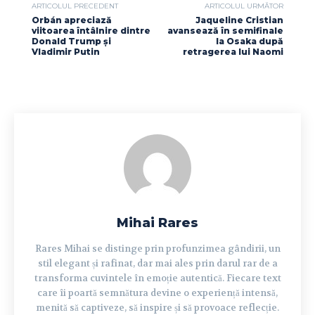
ARTICOLUL PRECEDENT
ARTICOLUL URMĂTOR
Orbán apreciază
Jaqueline Cristian
viitoarea întâlnire dintre
avansează în semifinale
Donald Trump și
la Osaka după
Vladimir Putin
retragerea lui Naomi
Mihai Rares
Rares Mihai se distinge prin profunzimea gândirii, un
stil elegant și rafinat, dar mai ales prin darul rar de a
transforma cuvintele în emoție autentică. Fiecare text
care îi poartă semnătura devine o experiență intensă,
menită să captiveze, să inspire și să provoace reflecție.