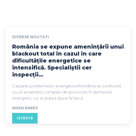
DIVERSE NOUTATI
România se expune amenințării unui
blackout total în cazul în care
dificultățile energetice se
intensifică. Specialiștii cer
inspecții…
Cauzele problemelor energeticeRomânia se confruntă
cu un ansamblu complex de provocări în domeniul
energetic, ce ar putea duce la riscul...
MIHAI RARES
CITESTE