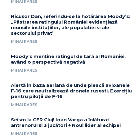
MIHAI RARES
Nicușor Dan, referindu-se la hotărârea Moody’s:
„Păstrarea ratingului României evidențiază
muncile instituțiilor, ale populației și ale
sectorului privat”
MIHAI RARES
Moody’s menține ratingul de țară al României,
având o perspectivă negativă
MIHAI RARES
Alertă în baza aeriană de unde pleacă avioanele
F-16 care neutralizează dronele rusești. Exercițiu
pentru piloții de F-16
MIHAI RARES
Seism la CFR Cluj! Ioan Varga a înlăturat
antrenorul și 3 jucători + Noul lider al echipei
MIHAI RARES