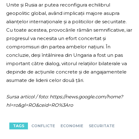
Unite și Rusia ar putea reconfigura echilibrul
geopolitic global, având implicații majore asupra
alianțelor internaționale și a politicilor de securitate.
Cu toate acestea, provocările rămân semnificative, iar
progresul va necesita un efort concertat și
compromisuri din partea ambelor națiuni. În
concluzie, deși întâlnirea din Ungaria a fost un pas
important către dialog, viitorul relațiilor bilaterale va
depinde de acțiunile concrete și de angajamentele
asumate de liderii celor două țări.
Sursa articol / foto: https://news.google.com/home?
hl=ro&gl=RO&ceid=RO%3Aro
TAGS
CONFLICTE
ECONOMIE
SECURITATE