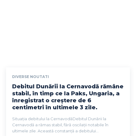
DIVERSE NOUTATI
Debitul Dunării la Cernavodă rămâne
stabil, în timp ce la Paks, Ungaria, a
înregistrat o creștere de 6
centimetri în ultimele 3 zile.
Situația debitului la CernavodăDebitul Dunării la
Cernavodă a rămas stabil, fără oscilații notabile în
ultimele zile. Această constanță a debitului...