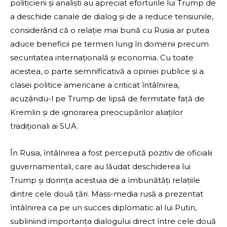
politicieni și analiști au apreciat eforturile lui Trump de
a deschide canale de dialog și de a reduce tensiunile,
considerând că o relație mai bună cu Rusia ar putea
aduce beneficii pe termen lung în domenii precum
securitatea internațională și economia. Cu toate
acestea, o parte semnificativă a opiniei publice și a
clasei politice americane a criticat întâlnirea,
acuzându-l pe Trump de lipsă de fermitate față de
Kremlin și de ignorarea preocupărilor aliaților
tradiționali ai SUA.
În Rusia, întâlnirea a fost percepută pozitiv de oficialii
guvernamentali, care au lăudat deschiderea lui
Trump și dorința acestuia de a îmbunătăți relațiile
dintre cele două țări. Mass-media rusă a prezentat
întâlnirea ca pe un succes diplomatic al lui Putin,
subliniind importanța dialogului direct între cele două