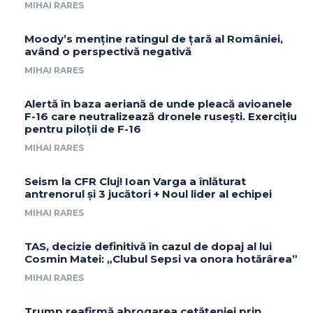
MIHAI RARES
Moody’s menține ratingul de țară al României,
având o perspectivă negativă
MIHAI RARES
Alertă în baza aeriană de unde pleacă avioanele
F-16 care neutralizează dronele rusești. Exercițiu
pentru piloții de F-16
MIHAI RARES
Seism la CFR Cluj! Ioan Varga a înlăturat
antrenorul și 3 jucători + Noul lider al echipei
MIHAI RARES
TAS, decizie definitivă în cazul de dopaj al lui
Cosmin Matei: „Clubul Sepsi va onora hotărârea”
MIHAI RARES
Trump reafirmă abrogarea cetățeniei prin