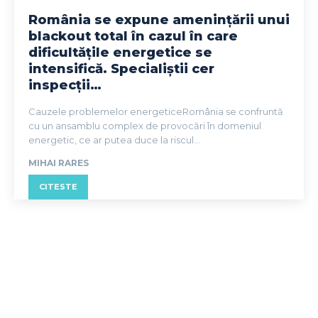
România se expune amenințării unui
blackout total în cazul în care
dificultățile energetice se
intensifică. Specialiștii cer
inspecții…
Cauzele problemelor energeticeRomânia se confruntă
cu un ansamblu complex de provocări în domeniul
energetic, ce ar putea duce la riscul...
MIHAI RARES
CITESTE