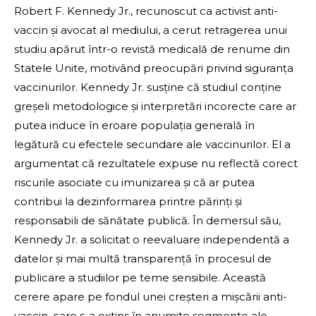
Robert F. Kennedy Jr., recunoscut ca activist anti-
vaccin și avocat al mediului, a cerut retragerea unui
studiu apărut într-o revistă medicală de renume din
Statele Unite, motivând preocupări privind siguranța
vaccinurilor. Kennedy Jr. susține că studiul conține
greșeli metodologice și interpretări incorecte care ar
putea induce în eroare populația generală în
legătură cu efectele secundare ale vaccinurilor. El a
argumentat că rezultatele expuse nu reflectă corect
riscurile asociate cu imunizarea și că ar putea
contribui la dezinformarea printre părinți și
responsabili de sănătate publică. În demersul său,
Kennedy Jr. a solicitat o reevaluare independentă a
datelor și mai multă transparență în procesul de
publicare a studiilor pe teme sensibile. Această
cerere apare pe fondul unei creșteri a mișcării anti-
vaccin, care s-a extins în anumite segmente ale