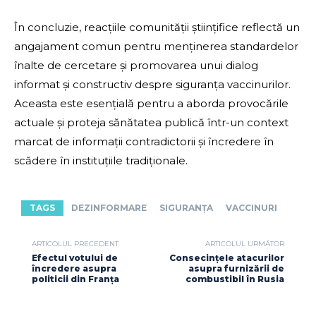
În concluzie, reacțiile comunității științifice reflectă un
angajament comun pentru menținerea standardelor
înalte de cercetare și promovarea unui dialog
informat și constructiv despre siguranța vaccinurilor.
Aceasta este esențială pentru a aborda provocările
actuale și proteja sănătatea publică într-un context
marcat de informații contradictorii și încredere în
scădere în instituțiile tradiționale.
TAGS
DEZINFORMARE
SIGURANȚA
VACCINURI
ARTICOLUL PRECEDENT
ARTICOLUL URMĂTOR
Efectul votului de
Consecințele atacurilor
încredere asupra
asupra furnizării de
politicii din Franța
combustibil în Rusia