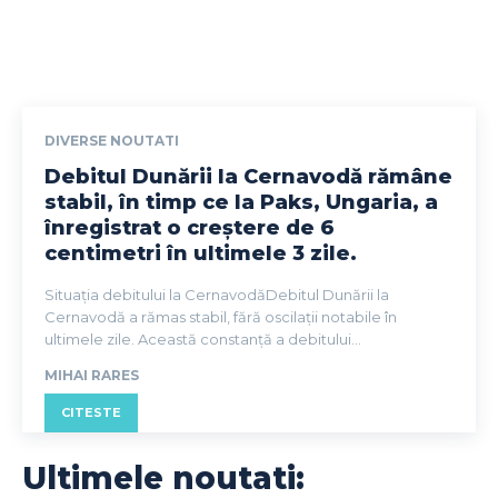
DIVERSE NOUTATI
Debitul Dunării la Cernavodă rămâne
stabil, în timp ce la Paks, Ungaria, a
înregistrat o creștere de 6
centimetri în ultimele 3 zile.
Situația debitului la CernavodăDebitul Dunării la
Cernavodă a rămas stabil, fără oscilații notabile în
ultimele zile. Această constanță a debitului...
MIHAI RARES
CITESTE
Ultimele noutati: