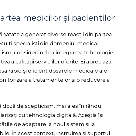
partea medicilor și pacienților
ătate a generat diverse reacții din partea
r. Mulți specialiști din domeniul medical
ism, considerând că integrarea tehnologiei
ă a calității serviciilor oferite. Ei apreciază
sa rapid și eficient dosarele medicale ale
onitorizare a tratamentelor și o reducere a
ă doză de scepticism, mai ales în rândul
rizați cu tehnologia digitală. Aceștia își
ltățile de adaptare la noul sistem și la
e. În acest context, instruirea și suportul