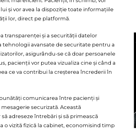
ent mai eficient. Pacienții, în schimb, vor
 și vor avea la dispoziție toate informațiile
i lor, direct pe platformă.
a transparenței și a securității datelor
tehnologii avansate de securitate pentru a
ilizatorilor, asigurându-se că doar persoanele
us, pacienții vor putea vizualiza cine și când a
ea ce va contribui la creșterea încrederii în
bunătăți comunicarea între pacienți și
e mesagerie securizată. Această
r să adreseze întrebări și să primească
 o vizită fizică la cabinet, economisind timp