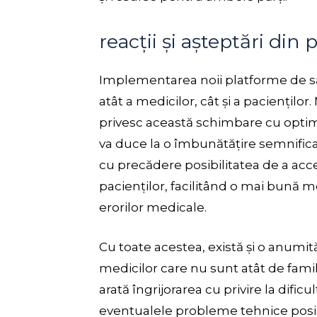
reacții și așteptări din 
Implementarea noii platforme de săn
atât a medicilor, cât și a paciențilo
privesc această schimbare cu optim
va duce la o îmbunătățire semnificativ
cu precădere posibilitatea de a acce
pacienților, facilitând o mai bună m
erorilor medicale.
Cu toate acestea, există și o anumit
medicilor care nu sunt atât de familia
arată îngrijorarea cu privire la dificu
eventualele probleme tehnice posibil