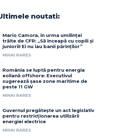
Ultimele noutati:
Mario Camora, în urma umilinței
trăite de CFR: „Să înceapă cu copiii și
juniorii! Ei nu iau banii părinților”
MIHAI RARES
România se luptă pentru energia
eoliană offshore: Executivul
sugerează șase zone maritime de
peste 11 GW
MIHAI RARES
Guvernul pregătește un act legislativ
pentru restricționarea utilizării
energiei electrice
MIHAI RARES