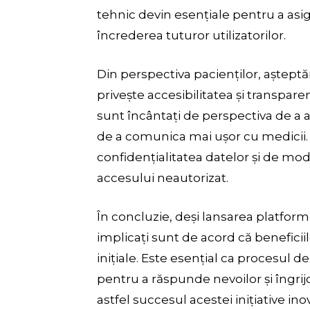
tehnic devin esențiale pentru a asigu
încrederea tuturor utilizatorilor.
Din perspectiva pacienților, așteptăr
privește accesibilitatea și transpare
sunt încântați de perspectiva de a a
de a comunica mai ușor cu medicii. T
confidențialitatea datelor și de mod
accesului neautorizat.
În concluzie, deși lansarea platform
implicați sunt de acord că beneficii
inițiale. Este esențial ca procesul 
pentru a răspunde nevoilor și îngrijo
astfel succesul acestei inițiative in