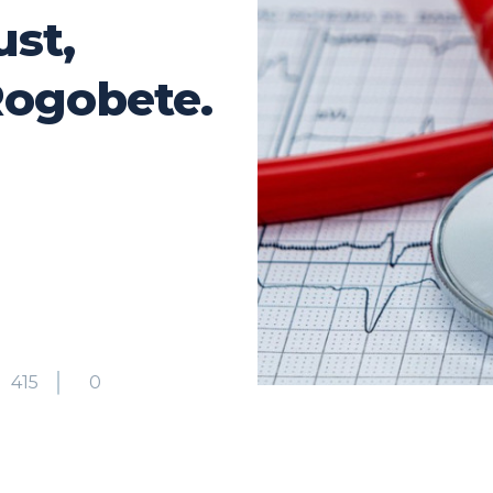
ust,
Rogobete.
415
0