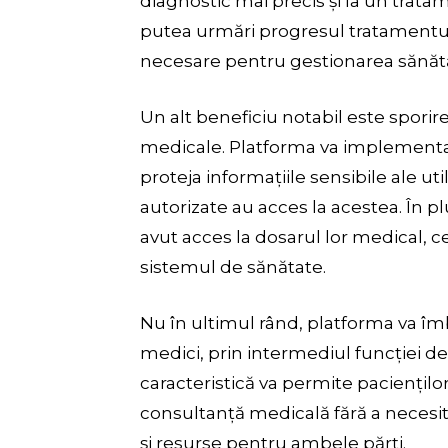
diagnostic mai precis și la un tratam
putea urmări progresul tratamentului
necesare pentru gestionarea sănătăți
Un alt beneficiu notabil este sporire
medicale. Platforma va implementa 
proteja informațiile sensibile ale ut
autorizate au acces la acestea. În pl
avut acces la dosarul lor medical, ce
sistemul de sănătate.
Nu în ultimul rând, platforma va îm
medici, prin intermediul funcției d
caracteristică va permite paciențilo
consultanță medicală fără a necesita
și resurse pentru ambele părți.