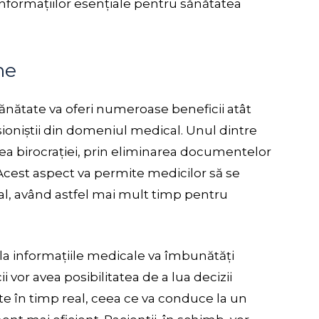
 informațiilor esențiale pentru sănătatea
me
nătate va oferi numeroase beneficii atât
sioniștii din domeniul medical. Unul dintre
ea birocrației, prin eliminarea documentelor
. Acest aspect va permite medicilor să se
al, având astfel mai mult timp pentru
la informațiile medicale va îmbunătăți
cii vor avea posibilitatea de a lua decizii
te în timp real, ceea ce va conduce la un