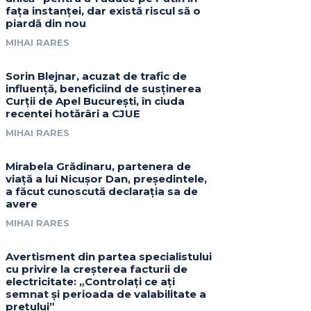
fața instanței, dar există riscul să o
piardă din nou
MIHAI RARES
Sorin Blejnar, acuzat de trafic de
influență, beneficiind de susținerea
Curții de Apel București, în ciuda
recentei hotărâri a CJUE
MIHAI RARES
Mirabela Grădinaru, partenera de
viață a lui Nicușor Dan, președintele,
a făcut cunoscută declarația sa de
avere
MIHAI RARES
Avertisment din partea specialistului
cu privire la creșterea facturii de
electricitate: „Controlați ce ați
semnat și perioada de valabilitate a
prețului”