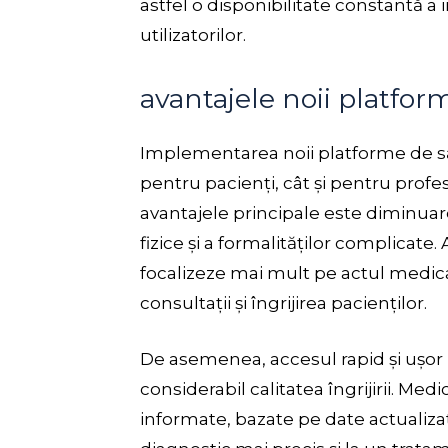
astfel o disponibilitate constantă a
utilizatorilor.
avantajele noii platfor
Implementarea noii platforme de să
pentru pacienți, cât și pentru profe
avantajele principale este diminuar
fizice și a formalităților complicate
focalizeze mai mult pe actul medic
consultații și îngrijirea pacienților.
De asemenea, accesul rapid și ușor 
considerabil calitatea îngrijirii. Medi
informate, bazate pe date actualiza