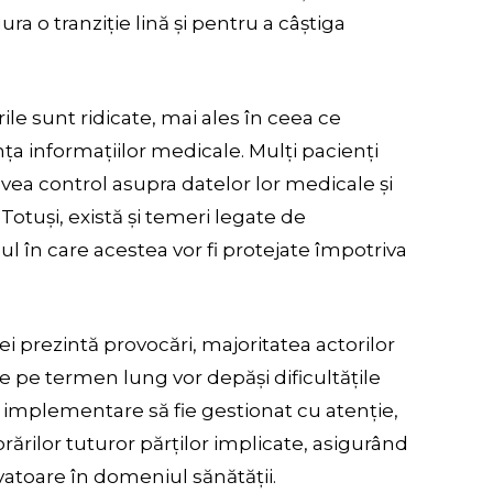
ra o tranziție lină și pentru a câștiga
ile sunt ridicate, mai ales în ceea ce
nța informațiilor medicale. Mulți pacienți
vea control asupra datelor lor medicale și
otuși, există și temeri legate de
ul în care acestea vor fi protejate împotriva
ei prezintă provocări, majoritatea actorilor
le pe termen lung vor depăși dificultățile
de implementare să fie gestionat cu atenție,
rărilor tuturor părților implicate, asigurând
ovatoare în domeniul sănătății.