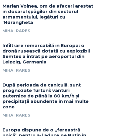
Marian Voinea, om de afaceri arestat
în dosarul șpăgilor din sectorul
armamentului, legături cu
‘Ndrangheta
MIHAI RARES
Infiltrare remarcabilă în Europa: o
dronă rusească dotată cu explozibil
Semtex a intrat pe aeroportul din
Leipzig, Germania
MIHAI RARES
După perioada de caniculă, sunt
prognozate furtuni: vânturi
puternice de până la 80 km/h și
precipitații abundente în mai multe
zone
MIHAI RARES
Europa dispune de o „fereastră
unică” pentru a-l aduce pe Putin în