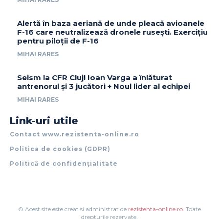
Alertă în baza aeriană de unde pleacă avioanele
F-16 care neutralizează dronele rusești. Exercițiu
pentru piloții de F-16
MIHAI RARES
Seism la CFR Cluj! Ioan Varga a înlăturat
antrenorul și 3 jucători + Noul lider al echipei
MIHAI RARES
Link-uri utile
Contact www.rezistenta-online.ro
Politica de cookies (GDPR)
Politică de confidențialitate
© Acest site este creat si administrat de
rezistenta-online.ro
. Toate
drepturile rezervate.