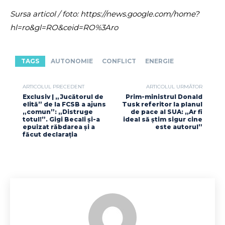
Sursa articol / foto: https://news.google.com/home?
hl=ro&gl=RO&ceid=RO%3Aro
TAGS
AUTONOMIE
CONFLICT
ENERGIE
ARTICOLUL PRECEDENT
ARTICOLUL URMĂTOR
Exclusiv | „Jucătorul de
Prim-ministrul Donald
elită” de la FCSB a ajuns
Tusk referitor la planul
„comun”: „Distruge
de pace al SUA: „Ar fi
totul!”. Gigi Becali și-a
ideal să știm sigur cine
epuizat răbdarea și a
este autorul”
făcut declarația