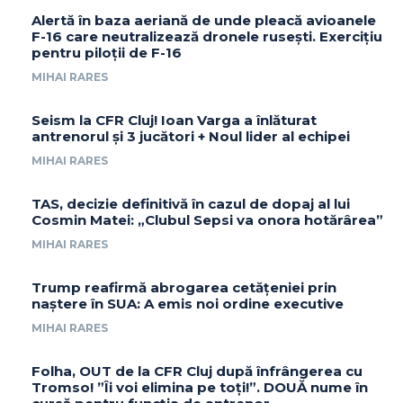
Alertă în baza aeriană de unde pleacă avioanele
F-16 care neutralizează dronele rusești. Exercițiu
pentru piloții de F-16
MIHAI RARES
Seism la CFR Cluj! Ioan Varga a înlăturat
antrenorul și 3 jucători + Noul lider al echipei
MIHAI RARES
TAS, decizie definitivă în cazul de dopaj al lui
Cosmin Matei: „Clubul Sepsi va onora hotărârea”
MIHAI RARES
Trump reafirmă abrogarea cetățeniei prin
naștere în SUA: A emis noi ordine executive
MIHAI RARES
Folha, OUT de la CFR Cluj după înfrângerea cu
Tromso! ”Îi voi elimina pe toți!”. DOUĂ nume în