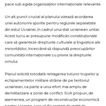
pace sub egida organizațiilor internaționale relevante.
Un alt punct crucial al planului vizează acordarea
unei autonomii sporite pentru regiunile separatiste
din estul Ucrainei, în cadrul unui stat ucrainean unitar.
Acest lucru ar presupune modificări constituționale
care să garanteze drepturile culturale și lingvistice ale
minorităților, încercând să răspundă preocupărilor
comunității internaționale cu privire la drepturile
omului.
Planul solicită totodată retragerea tuturor trupelor și
echipamentelor militare străine de pe teritoriul
ucrainean, ca parte a unui efort mai amplu de
demilitarizare a zonei de conflict. SUA propun, de
asemenea, un program de reconstrucție economică
pentru Ucraina, care să fie sprijinit de instituții