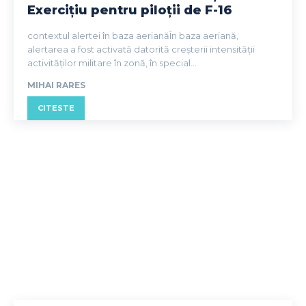
Exercițiu pentru piloții de F-16
contextul alertei în baza aerianăÎn baza aeriană,
alertarea a fost activată datorită creșterii intensității
activităților militare în zonă, în special...
MIHAI RARES
CITESTE