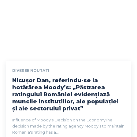
DIVERSE NOUTATI
Nicușor Dan, referindu-se la
hotărârea Moody’s: „Păstrarea
ratingului României evidențiază
muncile instituțiilor, ale populației
și ale sectorului privat”
Influence of Moody's Decision on the EconomyThe
decision made by the rating agency Moody’s to maintain
Romania's rating has a...