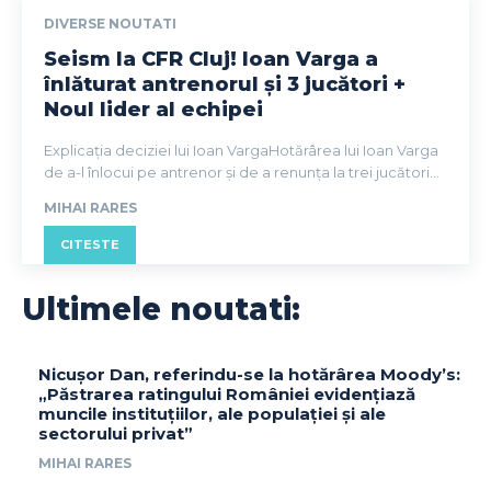
DIVERSE NOUTATI
Seism la CFR Cluj! Ioan Varga a
înlăturat antrenorul și 3 jucători +
Noul lider al echipei
Explicația deciziei lui Ioan VargaHotărârea lui Ioan Varga
de a-l înlocui pe antrenor și de a renunța la trei jucători...
MIHAI RARES
CITESTE
Ultimele noutati:
Nicușor Dan, referindu-se la hotărârea Moody’s:
„Păstrarea ratingului României evidențiază
muncile instituțiilor, ale populației și ale
sectorului privat”
MIHAI RARES