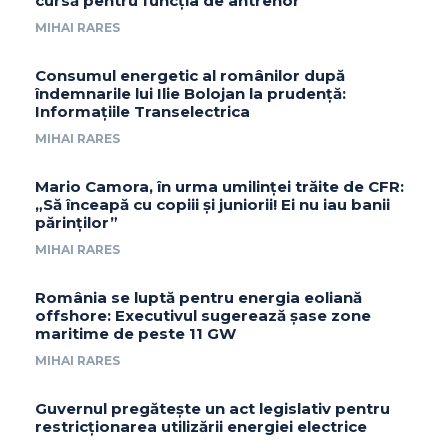
cursă pentru funcția de antrenor
MIHAI RARES
Consumul energetic al românilor după
îndemnarile lui Ilie Bolojan la prudență:
Informațiile Transelectrica
MIHAI RARES
Mario Camora, în urma umilinței trăite de CFR:
„Să înceapă cu copiii și juniorii! Ei nu iau banii
părinților”
MIHAI RARES
România se luptă pentru energia eoliană
offshore: Executivul sugerează șase zone
maritime de peste 11 GW
MIHAI RARES
Guvernul pregătește un act legislativ pentru
restricționarea utilizării energiei electrice