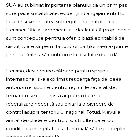
SUA au subliniat importanța planului ca un prim pas
spre pace și stabilitate, evidențiind angajamentul lor
față de suveranitatea și integritatea teritorială a
Ucrainei. Oficialii americani au declarat că propunerile
sunt concepute pentru a oferi o bază echitabilă de
discuții, care să permită tuturor părților să-și exprime
preocupările și să contribuie la o soluție durabilă.
Ucraina, deși recunoscătoare pentru sprijinul
internațional, și-a exprimat reticența față de ideea
autonomiei sporite pentru regiunile separatiste,
temându-se că aceasta ar putea duce la o
federalizare nedorită sau chiar la o pierdere de
control asupra teritoriului național. Totuși, Kievul a
arătat deschidere pentru discuții ulterioare, cu
condiția ca integritatea sa teritorială să fie pe deplin
respectată și garantată.