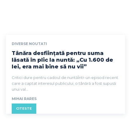
DIVERSE NOUTATI
Tânăra desființată pentru suma
lăsată în plic la nuntă: „Cu 1.600 de
lei, era mai bine să nu vii”
Critici dure pentru cadoul de nuntăÎntr-un episod recent
care a captat interesul publicului, o tânără a fost supusă
unui val...
MIHAI RARES
CITESTE