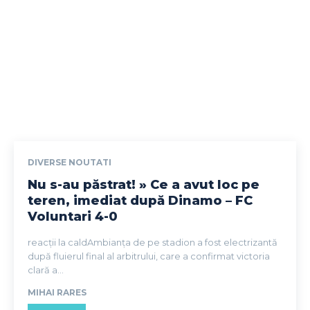
DIVERSE NOUTATI
Nu s-au păstrat! » Ce a avut loc pe
teren, imediat după Dinamo – FC
Voluntari 4-0
reacții la caldAmbianța de pe stadion a fost electrizantă
după fluierul final al arbitrului, care a confirmat victoria
clară a...
MIHAI RARES