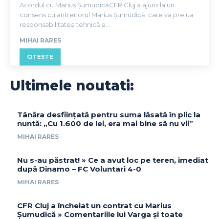
Acordul cu Marius ȘumudicăCFR Cluj a ajuns la un
consens cu antrenorul Marius Șumudică, care va prelua
responsabilitatea tehnică a...
MIHAI RARES
CITESTE
Ultimele noutati:
Tânăra desființată pentru suma lăsată în plic la
nuntă: „Cu 1.600 de lei, era mai bine să nu vii”
MIHAI RARES
Nu s-au păstrat! » Ce a avut loc pe teren, imediat
după Dinamo – FC Voluntari 4-0
MIHAI RARES
CFR Cluj a încheiat un contrat cu Marius
Șumudică » Comentariile lui Varga și toate