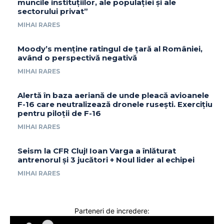
muncile instituțiilor, ale populației și ale
sectorului privat”
MIHAI RARES
Moody’s menține ratingul de țară al României,
având o perspectivă negativă
MIHAI RARES
Alertă în baza aeriană de unde pleacă avioanele
F-16 care neutralizează dronele rusești. Exercițiu
pentru piloții de F-16
MIHAI RARES
Seism la CFR Cluj! Ioan Varga a înlăturat
antrenorul și 3 jucători + Noul lider al echipei
MIHAI RARES
Parteneri de incredere: