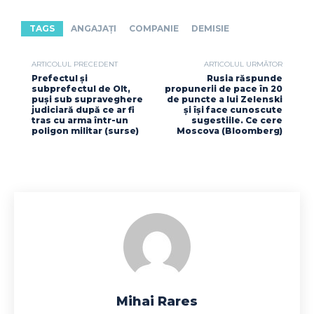
TAGS
ANGAJAȚI
COMPANIE
DEMISIE
ARTICOLUL PRECEDENT
ARTICOLUL URMĂTOR
Prefectul și
Rusia răspunde
subprefectul de Olt,
propunerii de pace în 20
puși sub supraveghere
de puncte a lui Zelenski
judiciară după ce ar fi
și își face cunoscute
tras cu arma într-un
sugestiile. Ce cere
poligon militar (surse)
Moscova (Bloomberg)
Mihai Rares