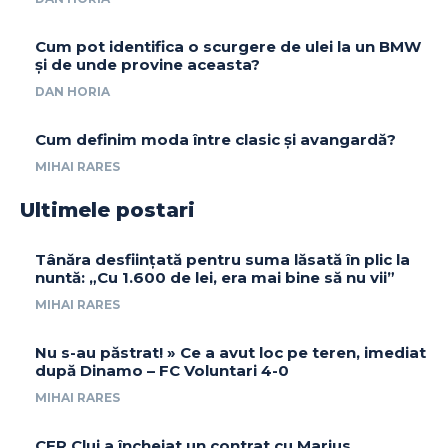
Cum pot identifica o scurgere de ulei la un BMW
și de unde provine aceasta?
DAN HORIA
Cum definim moda între clasic și avangardă?
MIHAI RARES
Ultimele postari
Tânăra desființată pentru suma lăsată în plic la
nuntă: „Cu 1.600 de lei, era mai bine să nu vii”
MIHAI RARES
Nu s-au păstrat! » Ce a avut loc pe teren, imediat
după Dinamo – FC Voluntari 4-0
MIHAI RARES
CFR Cluj a încheiat un contrat cu Marius