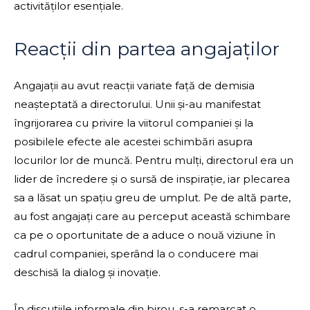
activităților esențiale.
Reacții din partea angajaților
Angajații au avut reacții variate față de demisia
neașteptată a directorului. Unii și-au manifestat
îngrijorarea cu privire la viitorul companiei și la
posibilele efecte ale acestei schimbări asupra
locurilor lor de muncă. Pentru mulți, directorul era un
lider de încredere și o sursă de inspirație, iar plecarea
sa a lăsat un spațiu greu de umplut. Pe de altă parte,
au fost angajați care au perceput această schimbare
ca pe o oportunitate de a aduce o nouă viziune în
cadrul companiei, sperând la o conducere mai
deschisă la dialog și inovație.
În discuțiile informale din birou, s-a remarcat o