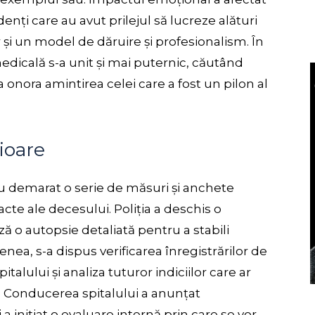
idenți care au avut prilejul să lucreze alături
și un model de dăruire și profesionalism. În
edicală s-a unit și mai puternic, căutând
 onora amintirea celei care a fost un pilon al
ioare
au demarat o serie de măsuri și anchete
te ale decesului. Poliția a deschis o
ază o autopsie detaliată pentru a stabili
nea, s-a dispus verificarea înregistrărilor de
lului și analiza tuturor indiciilor care ar
. Conducerea spitalului a anunțat
 a inițiat o evaluare internă prin care se vor