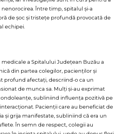
s nenorocirea. Între timp, spitalul și-a
bră de șoc și tristețe profundă provocată de
l echipei.
ei medicale a Spitalului Județean Buzău a
că din partea colegilor, pacienților și
ost profund afectați, descriind-o ca un
pasionat de munca sa. Mulți și-au exprimat
condoleanțe, subliniind influența pozitivă pe
interacționat. Pacienții care au beneficiat de
 și grija manifestate, subliniind că era un
suflete. În semn de respect, colegii au
e în incinta spitalului, unde au depus flori