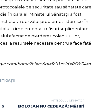
protocoalele de securitate sau sănătate care
ie. În paralel, Ministerul Sănătății a fost
 ancheta va dezvălui probleme sistemice. În
spitalul a implementat măsuri suplimentare
lul afectat de pierderea colegului lor,
cces la resursele necesare pentru a face față
s.google.com/home?hl=ro&gl=RO&ceid=RO%3Aro
STIGAȚII
ARTICOLUL URMĂTOR
t o
BOLOJAN NU CEDEAZĂ: Măsuri