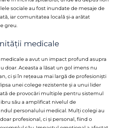
elele sociale au fost inundate de mesaje de
ă, iar comunitatea locală și-a arătat
e greu.
ității medicale
i medicale a avut un impact profund asupra
u doar. Aceasta a lăsat un gol imens nu
n, ci și în rețeaua mai largă de profesioniști
ipsa unei colege rezistente și a unui lider
izată de provocări multiple pentru sistemul
bru său a amplificat nivelul de
rândul personalului medical. Mulți colegi au
doar profesional, ci și personal, fiind o
n exemplul său. Impactul emoțional a afectat