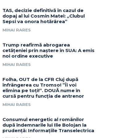
TAS, decizie definitivă în cazul de
dopaj al lui Cosmin Matei: „Clubul
Sepsi va onora hotărârea”
MIHAI RARES
Trump reafirmă abrogarea
cetățeniei prin naștere în SUA: A emis
noi ordine executive
MIHAI RARES
Folha, OUT de la CFR Cluj după
înfrângerea cu Tromso! ”Îi voi
elimina pe toți!”. DOUĂ nume în
cursă pentru funcția de antrenor
MIHAI RARES
Consumul energetic al românilor
după îndemnarile lui Ilie Bolojan la
prudență: Informațiile Transelectrica