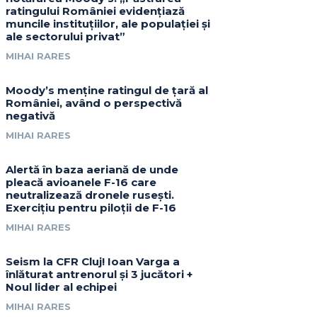
ratingului României evidențiază
muncile instituțiilor, ale populației și
ale sectorului privat”
MIHAI RARES
Moody’s menține ratingul de țară al
României, având o perspectivă
negativă
MIHAI RARES
Alertă în baza aeriană de unde
pleacă avioanele F-16 care
neutralizează dronele rusești.
Exercițiu pentru piloții de F-16
MIHAI RARES
Seism la CFR Cluj! Ioan Varga a
înlăturat antrenorul și 3 jucători +
Noul lider al echipei
MIHAI RARES