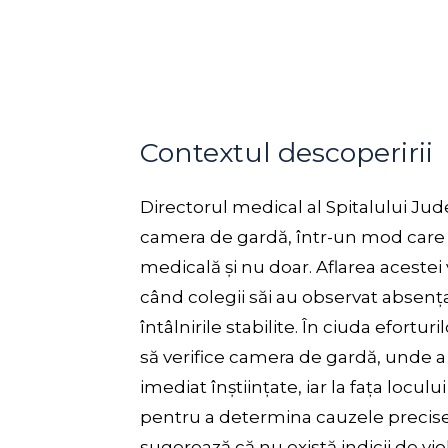
Contextul descoperirii
Directorul medical al Spitalului Jud
camera de gardă, într-un mod care
medicală și nu doar. Aflarea acestei 
când colegii săi au observat absența 
întâlnirile stabilite. În ciuda efortur
să verifice camera de gardă, unde a 
imediat înștiințate, iar la fața loculu
pentru a determina cauzele precise 
sugerează că nu există indicii de viol