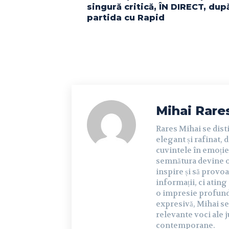
singură critică, ÎN DIRECT, dup
partida cu Rapid
Mihai Rare
Rares Mihai se dist
elegant și rafinat, 
cuvintele în emoție 
semnătura devine o 
inspire și să provoa
informații, ci ating
o impresie profundă 
expresivă, Mihai se
relevante voci ale j
contemporane.