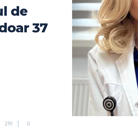
ul de
 doar 37
291
0