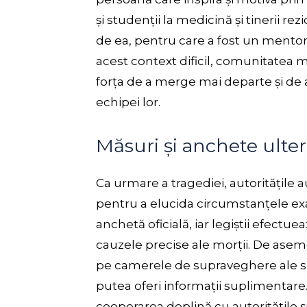
și studenții la medicină și tinerii rez
de ea, pentru care a fost un mentor 
acest context dificil, comunitatea m
forța de a merge mai departe și de a
echipei lor.
Măsuri și anchete ulter
Ca urmare a tragediei, autoritățile 
pentru a elucida circumstanțele exac
anchetă oficială, iar legiștii efectue
cauzele precise ale morții. De aseme
pe camerele de supraveghere ale spita
putea oferi informații suplimentare
cooperarea deplină cu autoritățile și