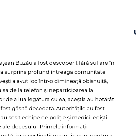
ețean Buzău a fost descoperit fără suflare în
 a surprins profund întreaga comunitate
vești a avut loc într-o dimineață obișnuită,
sa de la telefon și neparticiparea la
ilor de a lua legătura cu ea, aceștia au hotărât
fost găsită decedată. Autoritățile au fost
i au sosit echipe de poliție și medici legiști
ale decesului. Primele informații
ență, iar investigațiile sunt în curs pentru a