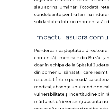
și au aprins lumânări. Totodată, reț
condoleanțe pentru familia îndurerat
solidaritatea într-un moment atât d
Impactul asupra comun
Pierderea neașteptată a directoare
comunității medicale din Buzău și n
doar în echipa de la Spitalul Județea
din domeniul sănătății, care resimt l
respectat. Într-o perioadă caracter
medical, absența unui medic de cali
vulnerabilitate și incertitudine din 
mărturisit că îi vor simți absența nu 
persoană care inspira și motiva pri