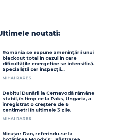
Ultimele noutati:
România se expune amenințării unui
blackout total în cazul în care
dificultățile energetice se intensifică.
Specialiștii cer inspecții…
MIHAI RARES
Debitul Dunării la Cernavodă rămâne
stabil, în timp ce la Paks, Ungaria, a
înregistrat o creștere de 6
centimetri în ultimele 3 zile.
MIHAI RARES
Nicușor Dan, referindu-se la
hotărârea Moody’s: „Păstrarea