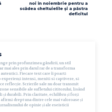
ă
noi în noiembrie pentru a
scădea cheltuielile și a păstra
deficitul
s
inge prin profunzimea gândirii, un stil
dar mai ales prin darul rar de a transforma
autentică. Fiecare text care îi poartă
experiență intensă, menită să captiveze, să
ce reflecție. Scrierile sale nu doar transmit
 zone sensibile ale sufletului cititorului, lăsând
și durabilă. Prin claritate, echilibru și forță
 afirmă drept una dintre cele mai valoroase și
urnalismului de opinie și ale eseisticii