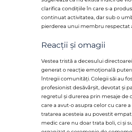
clarifica condițiile în care s-a produ
continuat activitatea, dar sub o um
pierderea unui membru respectat a
Reacții și omagii
Vestea tristă a decesului directoar
generat o reacție emoțională puterni
întregii comunități. Colegii săi au f
profesionist desăvârșit, devotat și 
regretul și durerea prin mesaje de 
care a avut-o asupra celor cu care a 
tratarea acesteia au povestit empatia
medic care nu doar trata boli, ci și 
organizat o ceremonie de comemorar