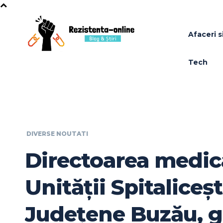
Afaceri si
Tech
DIVERSE NOUTATI
Directoarea medic
Unității Spitaliceșt
Județene Buzău, g