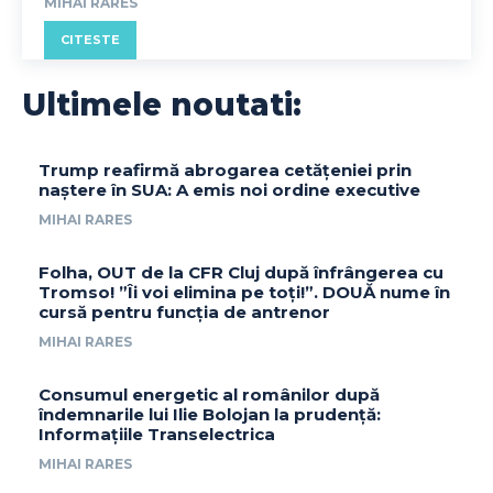
MIHAI RARES
CITESTE
Ultimele noutati:
Trump reafirmă abrogarea cetățeniei prin
naștere în SUA: A emis noi ordine executive
MIHAI RARES
Folha, OUT de la CFR Cluj după înfrângerea cu
Tromso! ”Îi voi elimina pe toți!”. DOUĂ nume în
cursă pentru funcția de antrenor
MIHAI RARES
Consumul energetic al românilor după
îndemnarile lui Ilie Bolojan la prudență:
Informațiile Transelectrica
MIHAI RARES