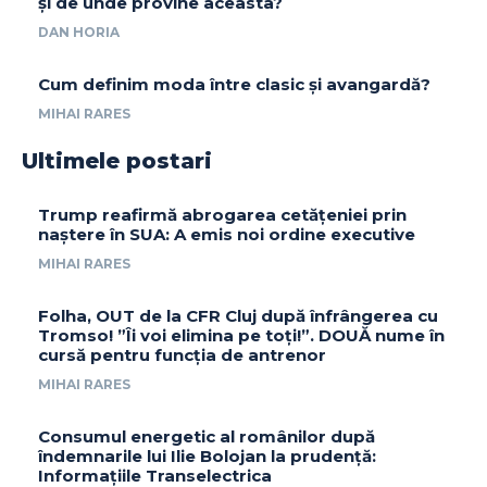
și de unde provine aceasta?
DAN HORIA
Cum definim moda între clasic și avangardă?
MIHAI RARES
Ultimele postari
Trump reafirmă abrogarea cetățeniei prin
naștere în SUA: A emis noi ordine executive
MIHAI RARES
Folha, OUT de la CFR Cluj după înfrângerea cu
Tromso! ”Îi voi elimina pe toți!”. DOUĂ nume în
cursă pentru funcția de antrenor
MIHAI RARES
Consumul energetic al românilor după
îndemnarile lui Ilie Bolojan la prudență:
Informațiile Transelectrica