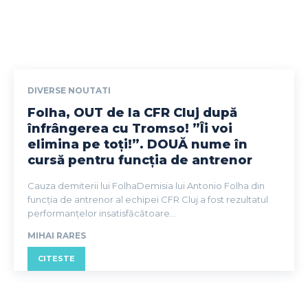
DIVERSE NOUTATI
Folha, OUT de la CFR Cluj după
înfrângerea cu Tromso! ”Îi voi
elimina pe toți!”. DOUĂ nume în
cursă pentru funcția de antrenor
Cauza demiterii lui FolhaDemisia lui Antonio Folha din
funcția de antrenor al echipei CFR Cluj a fost rezultatul
performanțelor insatisfăcătoare...
MIHAI RARES
CITESTE