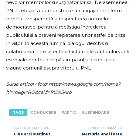
nevoilor membrilor și susținătorilor săi. De asemenea,
PNL trebuie să demonstreze un angajament ferm
pentru transparență și respectarea normelor
democratice, pentru a recâștiga încrederea
publicului și a preveni repetarea unor astfel de crize
în viitor. În această lumină, dialogul deschis și
colaborarea între diferitele facțiuni ale partidului vor fi
esențiale pentru a depăși impasul și a contura o
viziune comună asupra viitorului PNL.
Sursa articol / foto: https://news.google.com/home?
hl=ro&gl=RO&ceid=RO%3Aro
TAGS
CONDUCERE
PARTID
SUSPENDARE
ARTICOLUL PRECEDENT
ARTICOLUL URMĂTOR
Cine ar fi susținut
Mărturia unei foste