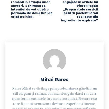
românii în situația unor
angajate în azilele lui
alegeri? Schimbarea
Viorel Pașca:
intenției de vot după o
„Preparatele servicii
perioadă de două luni de
pentru pacienți erau
criză politică.
realizate din
ingrediente expirate”
Mihai Rares
Rares Mihai se distinge prin profunzimea gândirii, un
stil elegant și rafinat, dar mai ales prin darul rar de a
transforma cuvintele în emoție autentică. Fiecare text
care îi poartă semnătura devine o experiență intensă,
menită să captiveze, să inspire și să provoace reflecție.