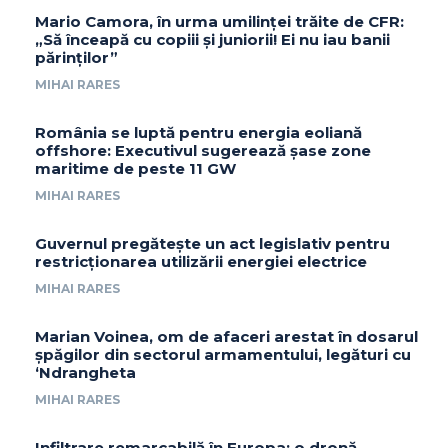
Mario Camora, în urma umilinței trăite de CFR:
„Să înceapă cu copiii și juniorii! Ei nu iau banii
părinților”
MIHAI RARES
România se luptă pentru energia eoliană
offshore: Executivul sugerează șase zone
maritime de peste 11 GW
MIHAI RARES
Guvernul pregătește un act legislativ pentru
restricționarea utilizării energiei electrice
MIHAI RARES
Marian Voinea, om de afaceri arestat în dosarul
șpăgilor din sectorul armamentului, legături cu
‘Ndrangheta
MIHAI RARES
Infiltrare remarcabilă în Europa: o dronă