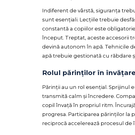
Indiferent de vârstă, siguranța trebui
sunt esențiali. Lecțiile trebuie des
constantă a copiilor este obligatorie. 
început. Treptat, aceste accesorii t
devină autonom în apă. Tehnicile de 
apă trebuie gestionată cu răbdare și
Rolul părinților în învățar
Părinții au un rol esențial. Sprijinu
transmită calm și încredere. Compara
copil învață în propriul ritm. Încura
progresa. Participarea părinților la 
reciprocă accelerează procesul de î