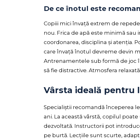
De ce înotul este recoman
Copiii mici învață extrem de repede. 
nou. Frica de apă este minimă sau in
coordonarea, disciplina și atenția. P
care învață înotul devreme devin ma
Antrenamentele sub formă de joc îi 
să fie distractive. Atmosfera relaxat
Vârsta ideală pentru l
Specialiștii recomandă începerea lecț
ani. La această vârstă, copilul poate
dezvoltată. Instructorii pot introduce
pe burtă. Lecțiile sunt scurte, adap