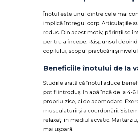
Înotul este unul dintre cele mai com
implică întregul corp. Articulațiile 
redus. Din acest motiv, părinții se
pentru a începe. Răspunsul depinde 
copilului, scopul practicării și nivelu
Beneficiile înotului de la 
Studiile arată că înotul aduce benefi
pot fi introduși în apă încă de la 4-6
propriu-zise, ci de acomodare. Exerc
musculaturii și a coordonării. Sistemu
relaxați în mediul acvatic. Mai târziu
mai ușoară.