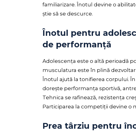
familiarizare. Înotul devine o abilita
știe să se descurce.
Înotul pentru adolesc
de performanță
Adolescența este o altă perioadă pot
musculatura este în plină dezvoltare
Înotul ajută la tonifierea corpului. Î
dorește performanța sportivă, ant
Tehnica se rafinează, rezistența creș
Participarea la competiții devine o 
Prea târziu pentru în