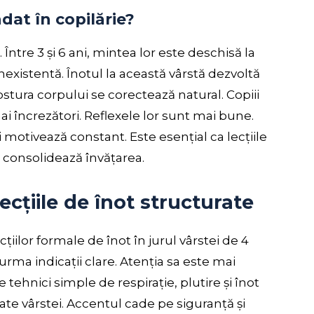
dat în copilărie?
Între 3 și 6 ani, mintea lor este deschisă la
existentă. Înotul la această vârstă dezvoltă
ostura corpului se corectează natural. Copiii
i încrezători. Reflexele lor sunt mai bune.
motivează constant. Este esențial ca lecțiile
ă consolidează învățarea.
ecțiile de înot structurate
iilor formale de înot în jurul vârstei de 4
 urma indicații clare. Atenția sa este mai
 tehnici simple de respirație, plutire și înot
tate vârstei. Accentul cade pe siguranță și