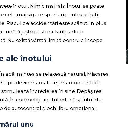
învețe înotul. Nimic mai fals. Înotul se poate
tre cele mai sigure sporturi pentru adulți.
ile. Riscul de accidentări este scăzut. În plus,
îmbunătățește postura. Mulți adulți
ă. Nu există vârstă limită pentru a începe.
 ale înotului
. În apă, mintea se relaxează natural. Mișcarea
 Copiii devin mai calmi și mai concentrați.
ul stimulează încrederea în sine. Depășirea
ntă. În competiții, înotul educă spiritul de
ție de autocontrol și echilibru emoțional.
umărul unu