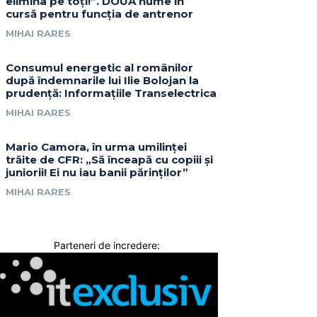
elimina pe toți!”. DOUĂ nume în
cursă pentru funcția de antrenor
MIHAI RARES
Consumul energetic al românilor
după îndemnarile lui Ilie Bolojan la
prudență: Informațiile Transelectrica
MIHAI RARES
Mario Camora, în urma umilinței
trăite de CFR: „Să înceapă cu copiii și
juniorii! Ei nu iau banii părinților”
MIHAI RARES
Parteneri de incredere: