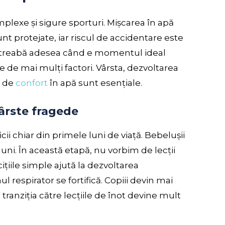
plexe și sigure sporturi. Mișcarea în apă
sunt protejate, iar riscul de accidentare este
 întreabă adesea când e momentul ideal
de mai mulți factori. Vârsta, dezvoltarea
l de
confort
în apă sunt esențiale.
vârste fragede
cii chiar din primele luni de viață. Bebelușii
 luni. În această etapă, nu vorbim de lecții
ițiile simple ajută la dezvoltarea
l respirator se fortifică. Copiii devin mai
, tranziția către lecțiile de înot devine mult