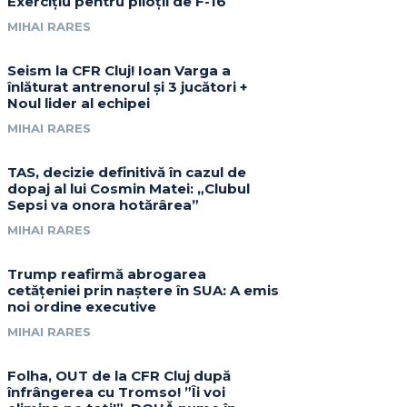
Exercițiu pentru piloții de F-16
MIHAI RARES
Seism la CFR Cluj! Ioan Varga a
înlăturat antrenorul și 3 jucători +
Noul lider al echipei
MIHAI RARES
TAS, decizie definitivă în cazul de
dopaj al lui Cosmin Matei: „Clubul
Sepsi va onora hotărârea”
MIHAI RARES
Trump reafirmă abrogarea
cetățeniei prin naștere în SUA: A emis
noi ordine executive
MIHAI RARES
Folha, OUT de la CFR Cluj după
înfrângerea cu Tromso! ”Îi voi