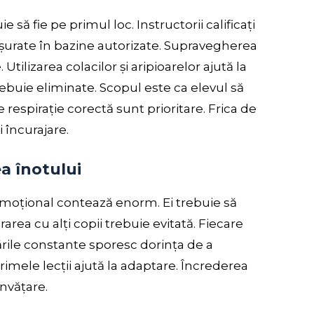
e să fie pe primul loc. Instructorii calificați
fășurate în bazine autorizate. Supravegherea
Utilizarea colacilor și aripioarelor ajută la
rebuie eliminate. Scopul este ca elevul să
respirație corectă sunt prioritare. Frica de
 încurajare.
ea înotului
l emoțional contează enorm. Ei trebuie să
rea cu alți copii trebuie evitată. Fiecare
jările constante sporesc dorința de a
primele lecții ajută la adaptare. Încrederea
nvățare.