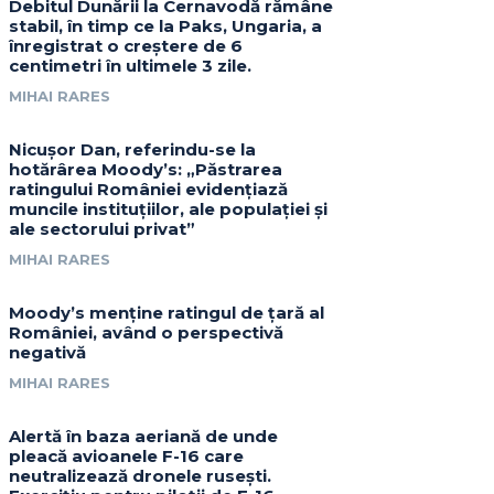
Debitul Dunării la Cernavodă rămâne
stabil, în timp ce la Paks, Ungaria, a
înregistrat o creștere de 6
centimetri în ultimele 3 zile.
MIHAI RARES
Nicușor Dan, referindu-se la
hotărârea Moody’s: „Păstrarea
ratingului României evidențiază
muncile instituțiilor, ale populației și
ale sectorului privat”
MIHAI RARES
Moody’s menține ratingul de țară al
României, având o perspectivă
negativă
MIHAI RARES
Alertă în baza aeriană de unde
pleacă avioanele F-16 care
neutralizează dronele rusești.