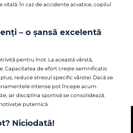
te vitală. În caz de accidente acvatice, copilul
enți – o șansă excelentă
rivită pentru înot. La această vârstă,
. Capacitatea de efort crește semnificativ.
n plus, reduce stresul specific vârstei. Dacă se
renamentele intense pot începe acum.
te, iar disciplina sportivă se consolidează.
motivație puternică.
ot? Niciodată!