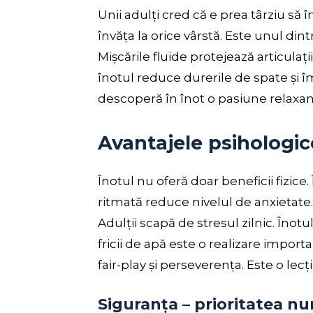
Unii adulți cred că e prea târziu să 
învăța la orice vârstă. Este unul din
Mișcările fluide protejează articulați
înotul reduce durerile de spate și 
descoperă în înot o pasiune relaxant
Avantajele psihologice
Înotul nu oferă doar beneficii fizice
ritmată reduce nivelul de anxietate.
Adulții scapă de stresul zilnic. Înot
fricii de apă este o realizare importa
fair-play și perseverența. Este o lec
Siguranța – prioritatea n