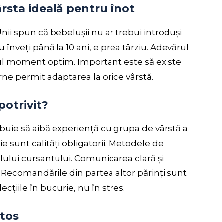
rsta ideală pentru înot
Unii spun că bebelușii nu ar trebui introduși
 înveți până la 10 ani, e prea târziu. Adevărul
iul moment optim. Important este să existe
rne permit adaptarea la orice vârstă.
otrivit?
rebuie să aibă experiență cu grupa de vârstă a
e sunt calități obligatorii. Metodele de
lului cursantului. Comunicarea clară și
. Recomandările din partea altor părinți sunt
ecțiile în bucurie, nu în stres.
ătos