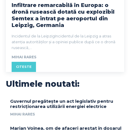
Infiltrare remarcabilă în Europa: o
dronă rusească dotată cu explozibil
Semtex a intrat pe aeroportul din
Leipzig, Germania
Incidentul de la LeipzigIncidentul de la Leipzig a atras
atenția autorităților și a opiniei publice după ce o dronă
rusească,...
MIHAI RARES
CITESTE
Ultimele noutati:
Guvernul pregătește un act legislativ pentru
restricționarea utilizării energiei electrice
MIHAI RARES
Marian Voinea, om de afaceri arestat în dosarul