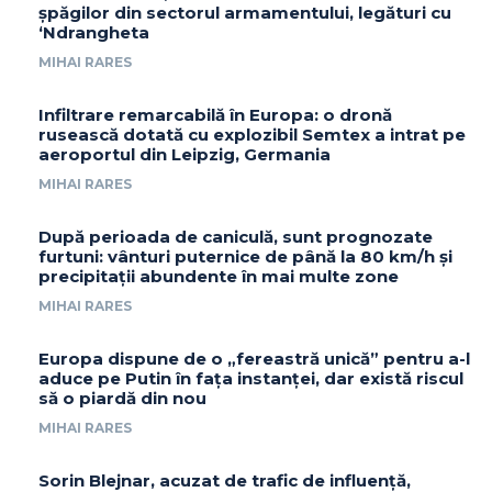
șpăgilor din sectorul armamentului, legături cu
‘Ndrangheta
MIHAI RARES
Infiltrare remarcabilă în Europa: o dronă
rusească dotată cu explozibil Semtex a intrat pe
aeroportul din Leipzig, Germania
MIHAI RARES
După perioada de caniculă, sunt prognozate
furtuni: vânturi puternice de până la 80 km/h și
precipitații abundente în mai multe zone
MIHAI RARES
Europa dispune de o „fereastră unică” pentru a-l
aduce pe Putin în fața instanței, dar există riscul
să o piardă din nou
MIHAI RARES
Sorin Blejnar, acuzat de trafic de influență,