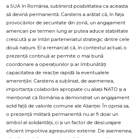
a SUA în România, subliniind posibilitatea ca aceasta
să devină permanentă. Carstens a arătat că, în fața
provocărilor de securitate din zonă, un angajament
american pe termen lung ar putea aduce stabilitate
crescută și ar întări parteneriatul strategic dintre cele
două națiuni. El a remarcat că, în contextul actual, o
prezență continuă ar permite o mai bună
coordonare a operațiunilor și ar îmbunătăți
capacitatea de reacție rapidă la eventualele
amenințări. Carstens a subliniat, de asemenea,
importanța colaborării apropiate cu aliații NATO și a
menționat că România a demonstrat un angajament
solid față de valorile comune ale Alianței. În opinia sa,
o prezență militară permanentă nu ar fi doar un
simbol al solidarității, ci și un factor de descurajare
eficient împotriva agresiunilor externe. De asemenea,