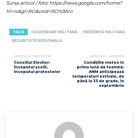
Sursa articol / foto: https://news.google.com/home?
hl=ro&gl=RO&ceid=RO%3Aro
TAGS
COOPERARE MILITARĂ
PREZENȚĂ MILITARĂ
SECURITATE REGIONALĂ
ARTICOLUL PRECEDENT
ARTICOLUL URMĂTOR
Consiliul Elevilor:
Condițiile meteo în
Începutul școlii,
prima lună de toamnă:
începutul protestelor
ANM anticipează
temperaturi estivale, de
până la 33 de grade, în
septembrie