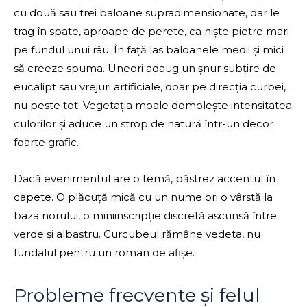
cu două sau trei baloane supradimensionate, dar le
trag în spate, aproape de perete, ca niște pietre mari
pe fundul unui râu. În față las baloanele medii și mici
să creeze spuma. Uneori adaug un șnur subțire de
eucalipt sau vrejuri artificiale, doar pe direcția curbei,
nu peste tot. Vegetația moale domolește intensitatea
culorilor și aduce un strop de natură într-un decor
foarte grafic.
Dacă evenimentul are o temă, păstrez accentul în
capete. O plăcuță mică cu un nume ori o vârstă la
baza norului, o miniinscripție discretă ascunsă între
verde și albastru. Curcubeul rămâne vedeta, nu
fundalul pentru un roman de afișe.
Probleme frecvente și felul