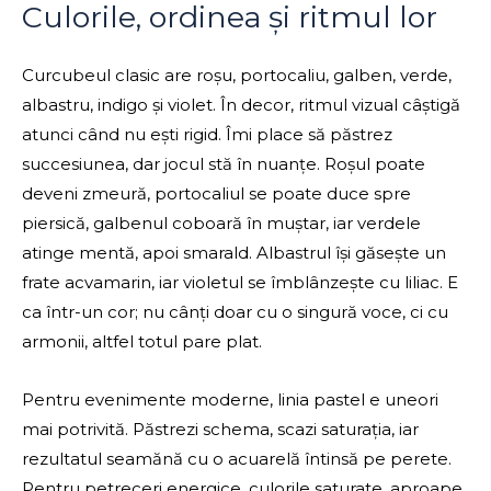
Culorile, ordinea și ritmul lor
Curcubeul clasic are roșu, portocaliu, galben, verde,
albastru, indigo și violet. În decor, ritmul vizual câștigă
atunci când nu ești rigid. Îmi place să păstrez
succesiunea, dar jocul stă în nuanțe. Roșul poate
deveni zmeură, portocaliul se poate duce spre
piersică, galbenul coboară în muștar, iar verdele
atinge mentă, apoi smarald. Albastrul își găsește un
frate acvamarin, iar violetul se îmblânzește cu liliac. E
ca într-un cor; nu cânți doar cu o singură voce, ci cu
armonii, altfel totul pare plat.
Pentru evenimente moderne, linia pastel e uneori
mai potrivită. Păstrezi schema, scazi saturația, iar
rezultatul seamănă cu o acuarelă întinsă pe perete.
Pentru petreceri energice, culorile saturate, aproape