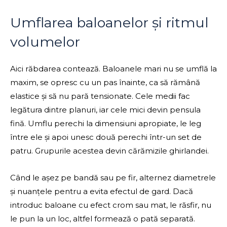
Umflarea baloanelor și ritmul
volumelor
Aici răbdarea contează. Baloanele mari nu se umflă la
maxim, se opresc cu un pas înainte, ca să rămână
elastice și să nu pară tensionate. Cele medii fac
legătura dintre planuri, iar cele mici devin pensula
fină. Umflu perechi la dimensiuni apropiate, le leg
între ele și apoi unesc două perechi într-un set de
patru. Grupurile acestea devin cărămizile ghirlandei.
Când le așez pe bandă sau pe fir, alternez diametrele
și nuanțele pentru a evita efectul de gard. Dacă
introduc baloane cu efect crom sau mat, le răsfir, nu
le pun la un loc, altfel formează o pată separată.