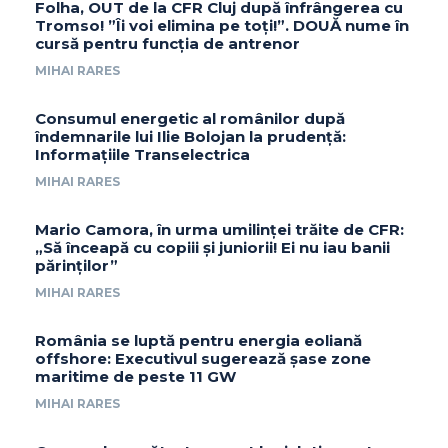
Folha, OUT de la CFR Cluj după înfrângerea cu
Tromso! ”Îi voi elimina pe toți!”. DOUĂ nume în
cursă pentru funcția de antrenor
MIHAI RARES
Consumul energetic al românilor după
îndemnarile lui Ilie Bolojan la prudență:
Informațiile Transelectrica
MIHAI RARES
Mario Camora, în urma umilinței trăite de CFR:
„Să înceapă cu copiii și juniorii! Ei nu iau banii
părinților”
MIHAI RARES
România se luptă pentru energia eoliană
offshore: Executivul sugerează șase zone
maritime de peste 11 GW
MIHAI RARES