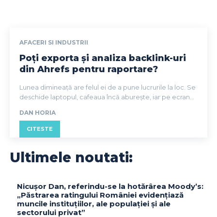
AFACERI SI INDUSTRII
Poți exporta și analiza backlink-uri
din Ahrefs pentru raportare?
Lunea dimineață are felul ei de a pune lucrurile la loc. Se
deschide laptopul, cafeaua încă aburește, iar pe ecran...
DAN HORIA
CITESTE
Ultimele noutati:
Nicușor Dan, referindu-se la hotărârea Moody’s:
„Păstrarea ratingului României evidențiază
muncile instituțiilor, ale populației și ale
sectorului privat”