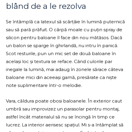
blând de a le rezolva
Se întâmplă ca latexul să scârțâie în lumină puternică
sau să pară prăfuit. O cârpă moale cu puțin spray de
silicon pentru baloane îl face din nou mătăsos. Dacă
un balon se sparge în ghirlandă, nu intru în panică.
Scot resturile, pun un mic set de două baloane în
același loc și textura se reface. Când culorile par
inegale la lumină, mai adaug în zonele sărace câteva
baloane mici din aceeași gamă, presărate ca niște
note suplimentare într-o melodie.
Vara, căldura poate obosi baloanele. În exterior caut
umbră sau improvizez un parasolar pentru montaj,
astfel încât materialul să nu se încingă în timp ce
lucrez. La interior aerisesc spațiul. Mi s-a întâmplat să