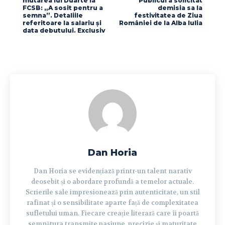
mutarea lui Duarte la
Publicul a solicitat
FCSB: „A sosit pentru a
demisia sa la
semna”. Detaliile
festivitatea de Ziua
referitoare la salariu și
României de la Alba Iulia
data debutului. Exclusiv
Dan Horia
Dan Horia se evidențiază printr-un talent narativ
deosebit și o abordare profundă a temelor actuale.
Scrierile sale impresionează prin autenticitate, un stil
rafinat și o sensibilitate aparte față de complexitatea
sufletului uman. Fiecare creație literară care îi poartă
semnătura transmite pasiune, precizie și maturitate