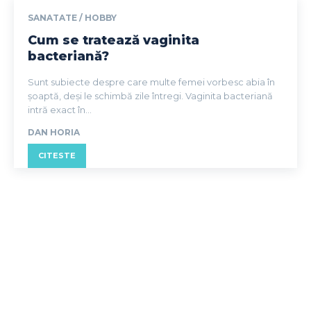
SANATATE / HOBBY
Cum se tratează vaginita
bacteriană?
Sunt subiecte despre care multe femei vorbesc abia în
șoaptă, deși le schimbă zile întregi. Vaginita bacteriană
intră exact în...
DAN HORIA
CITESTE