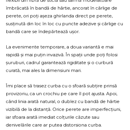
flexibil din fibră de sticlă sau sârmă modelatoare
îmbrăcată în bandă de hârtie, ancorat în cârlige de
perete, ori poți așeza ghirlanda direct pe perete,
susținută din loc în loc cu puncte adezive și cârlige cu
bandă care se îndepărtează ușor.
La evenimente temporare, a doua variantă e mai
rapidă și mai puțin invazivă. În spații unde poți folosi
șuruburi, cadrul garantează rigiditate și o curbură
curată, mai ales la dimensiuni mari.
Îmi place să trasez curba cu o sfoară subțire prinsă
provizoriu, ca un crochiu pe care îl pot ajusta. Apoi,
când linia arată natural, o dublez cu bandă de hârtie
vizibilă de la distanță. Orice perete are imperfecțiuni,
iar sfoara arată imediat colțurile căzute sau
denivelările care ar putea distorsiona curba.