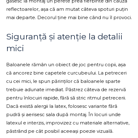
găsesc la montaj un perete prea fierbinte din cauza
reflectoarelor, așa că am mutat câteva spoturi puțin
mai departe. Decorul ține mai bine când nu îl provoci.
Siguranță și atenție la detalii
mici
Baloanele rămân un obiect de joc pentru copii, așa
că ancorez bine capetele curcubeului. La petreceri
cu cei mici, le spun părinților că baloanele sparte
trebuie adunate imediat. Păstrez câteva de rezervă
pentru înlocuiri rapide, fără să stric ritmul petrecerii.
Dacă există alergii la latex, folosesc variante fără
pudră și aerisesc sala după montaj. În locuri unde
latexul e interzis, improvizez cu materiale alternative,
păstrând pe cât posibil aceeași poezie vizuală.