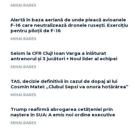
MIHAI RARES
Alertă în baza aeriană de unde pleacă avioanele
F-16 care neutralizează dronele rusești. Exercițiu
pentru piloții de F-16
MIHAI RARES
Seism la CFR Cluj! Ioan Varga a înlăturat
antrenorul și 3 jucători + Noul lider al echipei
MIHAI RARES
TAS, decizie definitivă în cazul de dopaj al lui
Cosmin Matei: „Clubul Sepsi va onora hotărârea”
MIHAI RARES
Trump reafirmă abrogarea cetățeniei prin
naștere în SUA: A emis noi ordine executive
MIHAI RARES