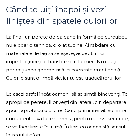
Când te uiți înapoi și vezi
liniștea din spatele culorilor
La final, un perete de baloane în formă de curcubeu
nu e doar o tehnică, ci o atitudine. Ai răbdare cu
materialele, le lași să se așeze, accepți mici
imperfecțiuni și le transformi în farmec. Nu cauți
perfecțiunea geometrică, ci coerența emoțională.
Culorile sunt o limbă vie, iar tu ești traducătorul lor.
Le așezi astfel încât oamenii să se simtă bineveniți. Te
apropii de perete, îl privești din lateral, din depărtare,
apoi îl aprobi cu o clipire. Când primii invitați vor intra,
curcubeul le va face semn și, pentru câteva secunde,
se va face liniște în inimă. În liniștea aceea stă sensul
întregului efort.