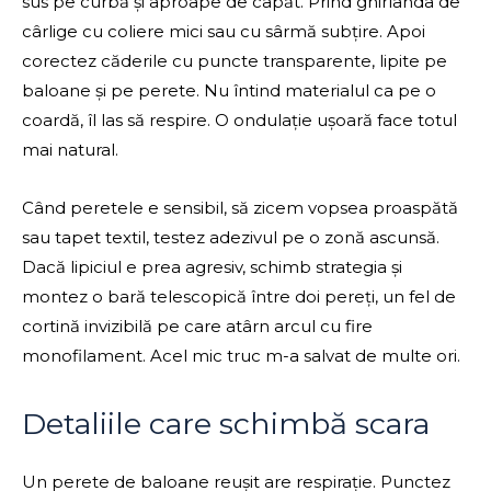
sus pe curbă și aproape de capăt. Prind ghirlanda de
cârlige cu coliere mici sau cu sârmă subțire. Apoi
corectez căderile cu puncte transparente, lipite pe
baloane și pe perete. Nu întind materialul ca pe o
coardă, îl las să respire. O ondulație ușoară face totul
mai natural.
Când peretele e sensibil, să zicem vopsea proaspătă
sau tapet textil, testez adezivul pe o zonă ascunsă.
Dacă lipiciul e prea agresiv, schimb strategia și
montez o bară telescopică între doi pereți, un fel de
cortină invizibilă pe care atârn arcul cu fire
monofilament. Acel mic truc m-a salvat de multe ori.
Detaliile care schimbă scara
Un perete de baloane reușit are respirație. Punctez