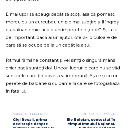
E mai ușor să adaugi decât să scoți, așa că pornesc
mereu cu un curcubeu un pic mai subțire și îl îngroș
cu baloane mici acolo unde peretele „cere”. Și, la fel
de important, dacă ai un ajutor, oferă-i o culoare de
care să se ocupe de la un capăt la altul.
Ritmul rămâne constant și vei simți o singură mână,
chiar dacă sunteți doi. Uneori lucrurile care nu se văd
sunt cele care țin povestea împreună. Așa e și cu un
perete de baloane și cu oamenii care se fotografiază
în fața lui.
ARTICOLUL PRECEDENT
ARTICOLUL URMĂTOR
Gigi Becali, prima
Ilie Bolojan, contestat în
declarație despre
timpul Imnului Național.