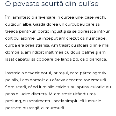
O poveste scurtă din culise
Îmi amintesc o aniversare în curtea unei case vechi,
cu ziduri albe. Gazda dorea un curcubeu care să
treacă printr-un portic îngust și să se oprească într-un
colț cu iasomie. La început am crezut că nu încape,
curba era prea strânsă. Am trasat cu sfoara o linie mai
domoală, am ridicat înălțimea cu două palme și am
lăsat capătul să coboare pe lângă zid, ca o panglică.
Iasomia a devenit norul, iar roșul, care părea agresiv
pe alb, l-am domolit cu câteva accente roz zmeură.
Spre seară, când luminile calde s-au aprins, culorile au
prins o lucire discretă. M-am trezit uitându-mă
prelung, cu sentimentul acela simplu că lucrurile
potrivite nu strigă, ci murmură.