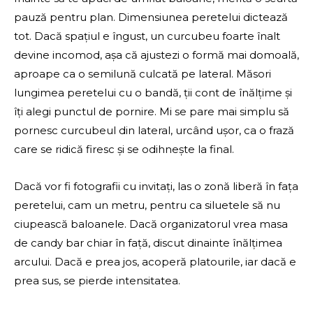
pauză pentru plan. Dimensiunea peretelui dictează
tot. Dacă spațiul e îngust, un curcubeu foarte înalt
devine incomod, așa că ajustezi o formă mai domoală,
aproape ca o semilună culcată pe lateral. Măsori
lungimea peretelui cu o bandă, ții cont de înălțime și
îți alegi punctul de pornire. Mi se pare mai simplu să
pornesc curcubeul din lateral, urcând ușor, ca o frază
care se ridică firesc și se odihnește la final.
Dacă vor fi fotografii cu invitați, las o zonă liberă în fața
peretelui, cam un metru, pentru ca siluetele să nu
ciupească baloanele. Dacă organizatorul vrea masa
de candy bar chiar în față, discut dinainte înălțimea
arcului. Dacă e prea jos, acoperă platourile, iar dacă e
prea sus, se pierde intensitatea.