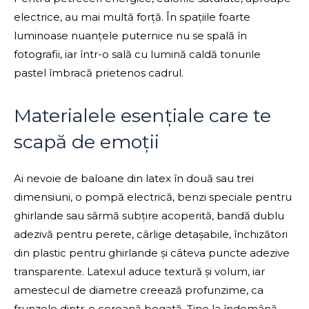
electrice, au mai multă forță. În spațiile foarte
luminoase nuanțele puternice nu se spală în
fotografii, iar într-o sală cu lumină caldă tonurile
pastel îmbracă prietenos cadrul.
Materialele esențiale care te
scapă de emoții
Ai nevoie de baloane din latex în două sau trei
dimensiuni, o pompă electrică, benzi speciale pentru
ghirlande sau sârmă subțire acoperită, bandă dublu
adezivă pentru perete, cârlige detașabile, închizători
din plastic pentru ghirlande și câteva puncte adezive
transparente. Latexul aduce textură și volum, iar
amestecul de diametre creează profunzime, ca
frunzele dintr-o coroană bogată. Ține la îndemână