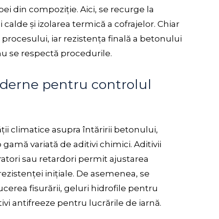
ei din compoziție. Aici, se recurge la
 calde și izolarea termică a cofrajelor. Chiar
 procesului, iar rezistența finală a betonului
nu se respectă procedurile.
moderne pentru controlul
ii climatice asupra întăririi betonului,
 gamă variată de aditivi chimici. Aditivii
eratori sau retardori permit ajustarea
a rezistenței inițiale. De asemenea, se
cerea fisurării, geluri hidrofile pentru
ivi antifreeze pentru lucrările de iarnă.