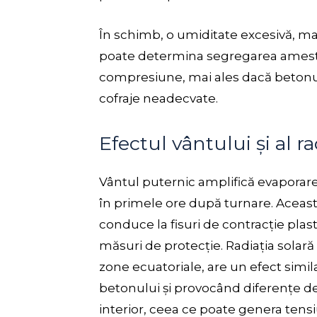
În schimb, o umiditate excesivă, m
poate determina segregarea amestec
compresiune, mai ales dacă betonul e
cofraje neadecvate.
Efectul vântului și al ra
Vântul puternic amplifică evaporare
în primele ore după turnare. Aceas
conduce la fisuri de contracție plas
măsuri de protecție. Radiația solară 
zone ecuatoriale, are un efect simil
betonului și provocând diferențe de 
interior, ceea ce poate genera tensi