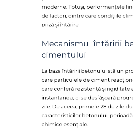
moderne. Totuși, performanțele fin
de factori, dintre care condițiile cl
priză și întărire.
Mecanismul întăririi be
cimentului
La baza întăririi betonului stă un 
care particulele de ciment reacțio
care conferă rezistență și rigiditat
instantaneu, ci se desfășoară progre
zile. De aceea, primele 28 de zile d
caracteristicilor betonului, perioadă
chimice esențiale.