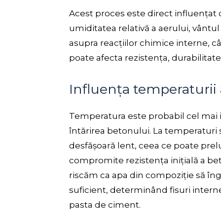
Acest proces este direct influența
umiditatea relativă a aerului, vântul 
asupra reacțiilor chimice interne, câ
poate afecta rezistența, durabilitatea 
Influența temperaturii 
Temperatura este probabil cel mai i
întărirea betonului. La temperaturi 
desfășoară lent, ceea ce poate prel
compromite rezistența inițială a b
riscăm ca apa din compoziție să îngh
suficient, determinând fisuri interne
pasta de ciment.