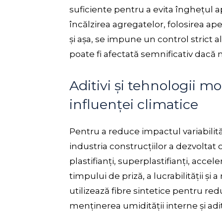
suficiente pentru a evita înghețul ap
încălzirea agregatelor, folosirea apei
și așa, se impune un control strict al
poate fi afectată semnificativ dacă 
Aditivi și tehnologii 
influenței climatice
Pentru a reduce impactul variabilităț
industria construcțiilor a dezvoltat o
plastifianți, superplastifianți, accel
timpului de priză, a lucrabilității și 
utilizează fibre sintetice pentru redu
menținerea umidității interne și adit