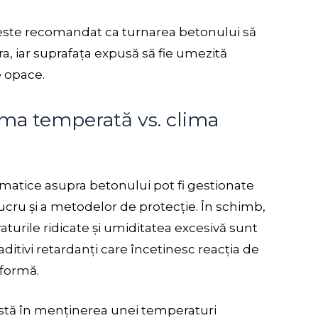
 este recomandat ca turnarea betonului să
, iar suprafața expusă să fie umezită
e opace.
ima temperată vs. clima
imatice asupra betonului pot fi gestionate
lucru și a metodelor de protecție. În schimb,
turile ridicate și umiditatea excesivă sunt
ditivi retardanți care încetinesc reacția de
iformă.
nstă în menținerea unei temperaturi