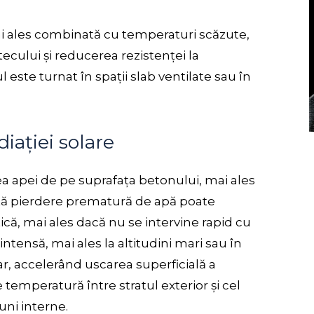
ai ales combinată cu temperaturi scăzute,
ului și reducerea rezistenței la
ste turnat în spații slab ventilate sau în
diației solare
a apei de pe suprafața betonului, mai ales
tă pierdere prematură de apă poate
tică, mai ales dacă nu se intervine rapid cu
intensă, mai ales la altitudini mari sau în
ar, accelerând uscarea superficială a
temperatură între stratul exterior și cel
uni interne.