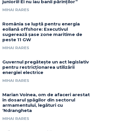
juniorii! Ei nu iau banii părinților”
MIHAI RARES
România se luptă pentru energia
eoliană offshore: Executivul
sugerează șase zone maritime de
peste 11 GW
MIHAI RARES
Guvernul pregătește un act legislativ
pentru restricționarea utilizării
energiei electrice
MIHAI RARES
Marian Voinea, om de afaceri arestat
în dosarul șpăgilor din sectorul
armamentului, legături cu
‘Ndrangheta
MIHAI RARES