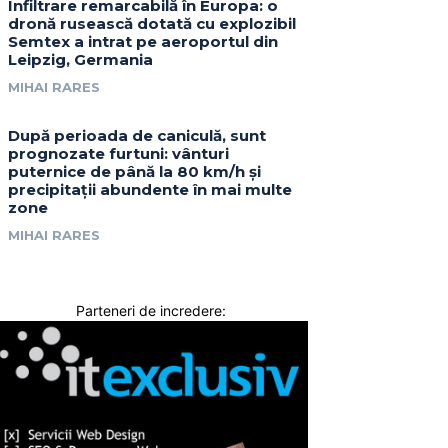
Infiltrare remarcabilă în Europa: o
dronă rusească dotată cu explozibil
Semtex a intrat pe aeroportul din
Leipzig, Germania
MIHAI RARES
După perioada de caniculă, sunt
prognozate furtuni: vânturi
puternice de până la 80 km/h și
precipitații abundente în mai multe
zone
MIHAI RARES
Parteneri de incredere: