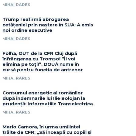
MIHAI RARES
Trump reafirmă abrogarea
cetățeniei prin naștere în SUA: A emis
noi ordine executive
MIHAI RARES
Folha, OUT de la CFR Cluj după
înfrângerea cu Tromso! ”Îi voi
elimina pe toți!”. DOUĂ nume în
cursă pentru funcția de antrenor
MIHAI RARES
Consumul energetic al românilor
după îndemnarile lui Ilie Bolojan la
prudență: Informațiile Transelectrica
MIHAI RARES
Mario Camora, în urma umilinței
trăite de CFR: „Să înceapă cu copiii și