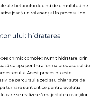
ale ale betonului depind de o multitudine
imatice joacă un rol esențial în procesul de
tonului: hidratarea
proces chimic complex numit hidratare, prin
nează cu apa pentru a forma produse solide
e amestecului. Acest proces nu este
siv, pe parcursul a zeci sau chiar sute de
upă turnare sunt critice pentru evoluția
 în care se realizează majoritatea reacțiilor