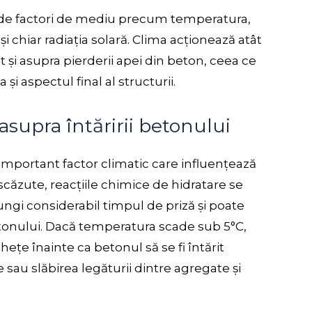
t de factori de mediu precum temperatura,
și chiar radiația solară. Clima acționează atât
t și asupra pierderii apei din beton, ceea ce
și aspectul final al structurii.
asupra întăririi betonului
mportant factor climatic care influențează
scăzute, reacțiile chimice de hidratare se
ungi considerabil timpul de priză și poate
etonului. Dacă temperatura scade sub 5°C,
ețe înainte ca betonul să se fi întărit
 sau slăbirea legăturii dintre agregate și