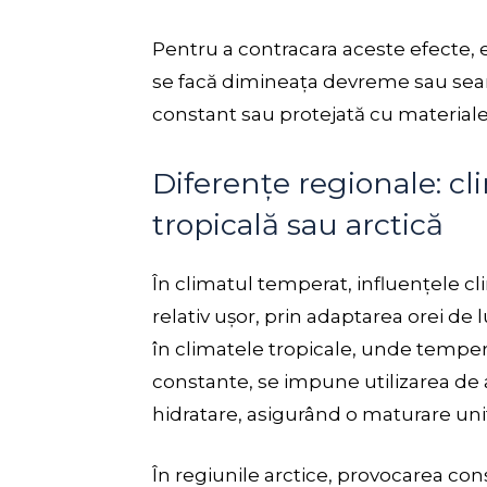
Pentru a contracara aceste efecte,
se facă dimineața devreme sau seara
constant sau protejată cu material
Diferențe regionale: cl
tropicală sau arctică
În climatul temperat, influențele cl
relativ ușor, prin adaptarea orei de 
în climatele tropicale, unde tempera
constante, se impune utilizarea de a
hidratare, asigurând o maturare un
În regiunile arctice, provocarea co