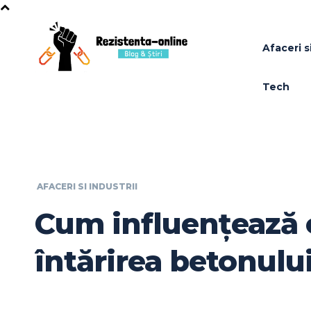
Afaceri si
Tech
AFACERI SI INDUSTRII
Cum influențează 
întărirea betonulu