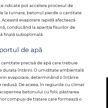
te ridicate pot accelera procesul de
de la turnare, betonul pierde o cantitate
. Această evaporare rapidă afectează
, conducând la apariția fisurilor de
ță finală suboptimală.
aportul de apă
cantitate precisă de apă care trebuie
 durata întăririi. O umiditate ambientală
prin evaporare, determinând o întărire
te redusă. De aceea, în regiunile cu climat
coperirea betonului cu folii, păstrarea
nor compuși de tratare care formează o