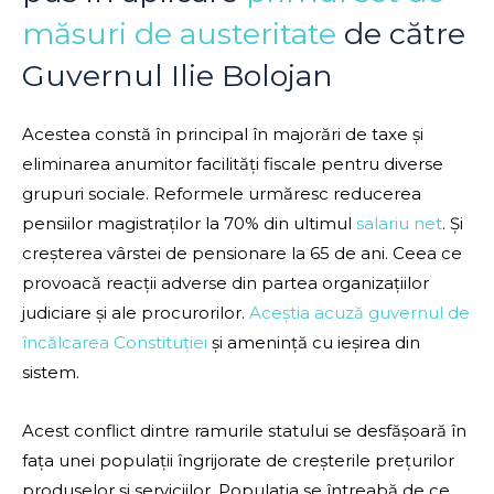
măsuri de austeritate
de către
Guvernul Ilie Bolojan
Acestea constă în principal în majorări de taxe și
eliminarea anumitor facilități fiscale pentru diverse
grupuri sociale. Reformele urmăresc reducerea
pensiilor magistraților la 70% din ultimul
salariu net
. Și
creșterea vârstei de pensionare la 65 de ani. Ceea ce
provoacă reacții adverse din partea organizațiilor
judiciare și ale procurorilor.
Aceștia acuză guvernul de
încălcarea Constituției
și amenință cu ieșirea din
sistem.
Acest conflict dintre ramurile statului se desfășoară în
fața unei populații îngrijorate de creșterile prețurilor
produselor și serviciilor. Populația se întreabă de ce