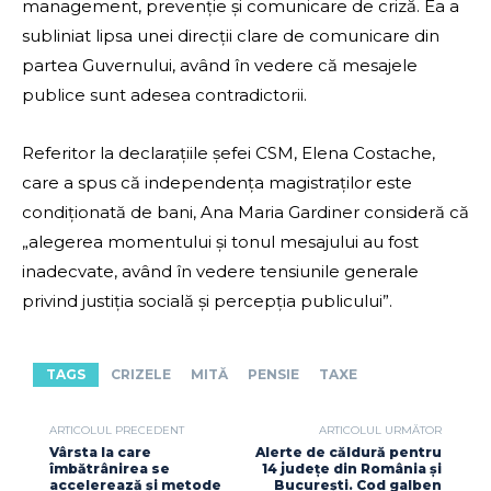
management, prevenție și comunicare de criză. Ea a
subliniat lipsa unei direcții clare de comunicare din
partea Guvernului, având în vedere că mesajele
publice sunt adesea contradictorii.
Referitor la declarațiile șefei CSM, Elena Costache,
care a spus că independența magistraților este
condiționată de bani, Ana Maria Gardiner consideră că
„alegerea momentului și tonul mesajului au fost
inadecvate, având în vedere tensiunile generale
privind justiția socială și percepția publicului”.
TAGS
CRIZELE
MITĂ
PENSIE
TAXE
ARTICOLUL PRECEDENT
ARTICOLUL URMĂTOR
Vârsta la care
Alerte de căldură pentru
îmbătrânirea se
14 județe din România și
accelerează și metode
București. Cod galben