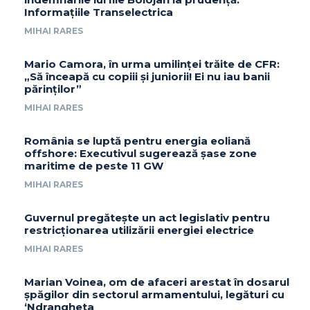
Informațiile Transelectrica
MIHAI RARES
Mario Camora, în urma umilinței trăite de CFR:
„Să înceapă cu copiii și juniorii! Ei nu iau banii
părinților”
MIHAI RARES
România se luptă pentru energia eoliană
offshore: Executivul sugerează șase zone
maritime de peste 11 GW
MIHAI RARES
Guvernul pregătește un act legislativ pentru
restricționarea utilizării energiei electrice
MIHAI RARES
Marian Voinea, om de afaceri arestat în dosarul
șpăgilor din sectorul armamentului, legături cu
‘Ndrangheta