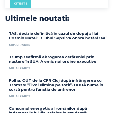
CITESTE
Ultimele noutati:
TAS, decizie definitivă în cazul de dopaj al lui
Cosmin Matei: „Clubul Sepsi va onora hotărârea”
MIHAI RARES
Trump reafirmă abrogarea cetățeniei prin
naștere în SUA: A emis noi ordine executive
MIHAI RARES
Folha, OUT de la CFR Cluj după înfrângerea cu
Tromso! ”Îi voi elimina pe toți!”. DOUĂ nume în
cursă pentru funcția de antrenor
MIHAI RARES
Consumul energetic al românilor după
îndemnarile lui Ilie Bolojan la prudență: