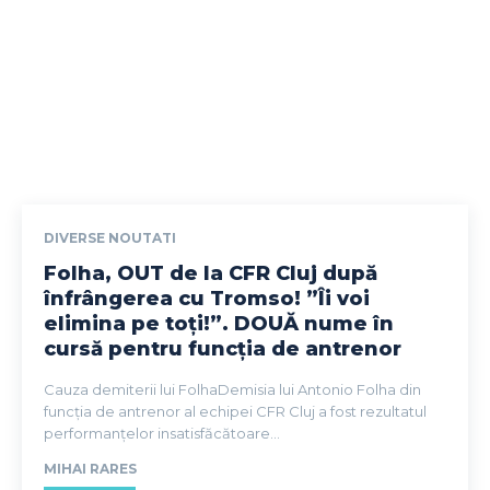
DIVERSE NOUTATI
Folha, OUT de la CFR Cluj după
înfrângerea cu Tromso! ”Îi voi
elimina pe toți!”. DOUĂ nume în
cursă pentru funcția de antrenor
Cauza demiterii lui FolhaDemisia lui Antonio Folha din
funcția de antrenor al echipei CFR Cluj a fost rezultatul
performanțelor insatisfăcătoare...
MIHAI RARES