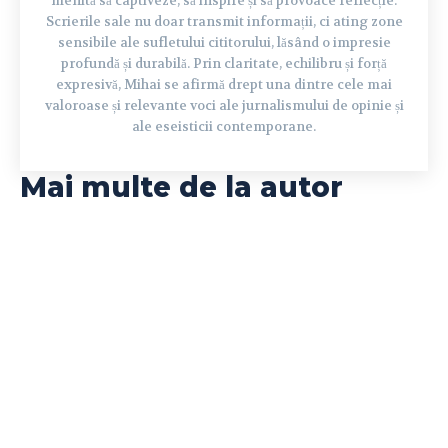
menită să captiveze, să inspire și să provoace reflecție.
Scrierile sale nu doar transmit informații, ci ating zone
sensibile ale sufletului cititorului, lăsând o impresie
profundă și durabilă. Prin claritate, echilibru și forță
expresivă, Mihai se afirmă drept una dintre cele mai
valoroase și relevante voci ale jurnalismului de opinie și
ale eseisticii contemporane.
Mai multe de la autor