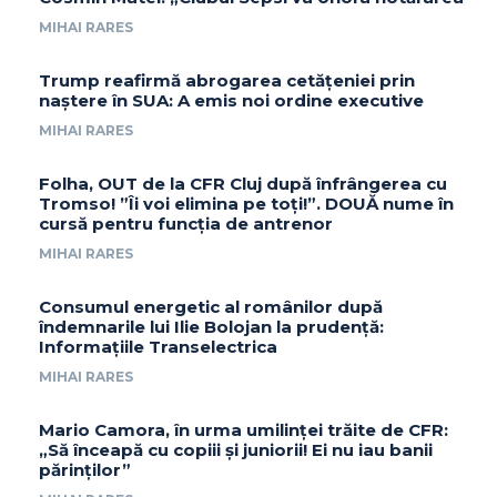
MIHAI RARES
Trump reafirmă abrogarea cetățeniei prin
naștere în SUA: A emis noi ordine executive
MIHAI RARES
Folha, OUT de la CFR Cluj după înfrângerea cu
Tromso! ”Îi voi elimina pe toți!”. DOUĂ nume în
cursă pentru funcția de antrenor
MIHAI RARES
Consumul energetic al românilor după
îndemnarile lui Ilie Bolojan la prudență:
Informațiile Transelectrica
MIHAI RARES
Mario Camora, în urma umilinței trăite de CFR:
„Să înceapă cu copiii și juniorii! Ei nu iau banii
părinților”