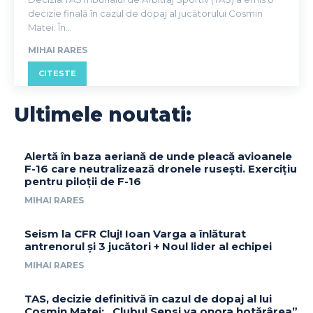
decizie finală în cazul de dopaj al jucătorului Cosmin
Matei. În...
MIHAI RARES
CITESTE
Ultimele noutati:
Alertă în baza aeriană de unde pleacă avioanele
F-16 care neutralizează dronele rusești. Exercițiu
pentru piloții de F-16
MIHAI RARES
Seism la CFR Cluj! Ioan Varga a înlăturat
antrenorul și 3 jucători + Noul lider al echipei
MIHAI RARES
TAS, decizie definitivă în cazul de dopaj al lui
Cosmin Matei: „Clubul Sepsi va onora hotărârea”