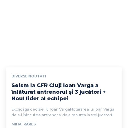
DIVERSE NOUTATI
Seism la CFR Cluj! Ioan Varga a
înlăturat antrenorul și 3 jucători +
Noul lider al echipei
Explicația deciziei lui Ioan VargaHotărârea lui Ioan Varga
de a-l înlocui pe antrenor și de a renunța la trei jucători...
MIHAI RARES