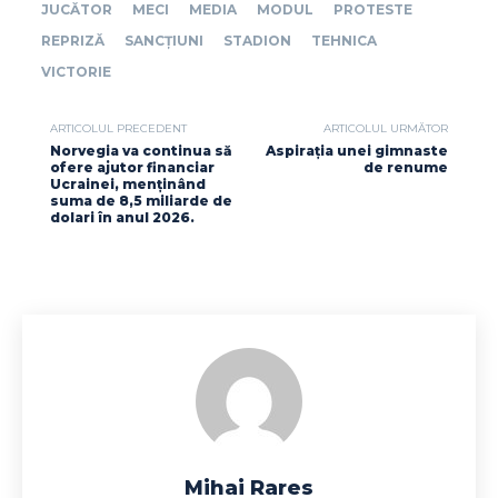
JUCĂTOR
MECI
MEDIA
MODUL
PROTESTE
REPRIZĂ
SANCȚIUNI
STADION
TEHNICA
VICTORIE
ARTICOLUL PRECEDENT
ARTICOLUL URMĂTOR
Norvegia va continua să
Aspirația unei gimnaste
ofere ajutor financiar
de renume
Ucrainei, menținând
suma de 8,5 miliarde de
dolari în anul 2026.
Mihai Rares