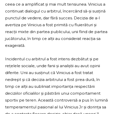
ceea ce a amplificat și mai mult tensiunea. Vinicius a
continuat dialogul cu arbitrul, încercând să-și susțină
punctul de vedere, dar fără succes. Decizia de a-l
avertiza pe Vinicius a fost primită cu fluierături și
reacții mixte din partea publicului, unii fiind de partea
jucătorului, în timp ce alții au considerat reacția sa
exagerată.
Incidentul cu arbitrul a fost intens dezbătut și pe
rețelele sociale, unde fanii și analiștii au avut opinii
diferite. Unii au susținut că Vinicius a fost tratat
nedrept și că decizia arbitrului a fost prea dură, în
timp ce alții au subliniat importanța respectării
deciziilor oficialilor și păstrării unui comportament
sportiv pe teren. Această controversă a pus în lumină
temperamentul pasional al lui Vinicius Jr și dorința sa
de a contesta fiecare decizie, chiar dacă uneori îl