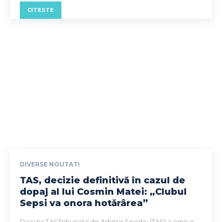
CITESTE
DIVERSE NOUTATI
TAS, decizie definitivă în cazul de
dopaj al lui Cosmin Matei: „Clubul
Sepsi va onora hotărârea”
Decizia TASTribunalul de Arbitraj Sportiv (TAS) a emis o