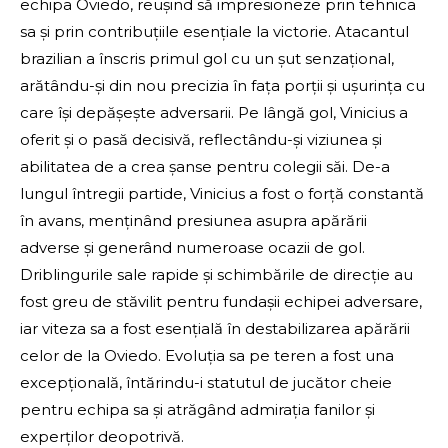
echipa Oviedo, reușind să impresioneze prin tehnica
sa și prin contribuțiile esențiale la victorie. Atacantul
brazilian a înscris primul gol cu un șut senzațional,
arătându-și din nou precizia în fața porții și ușurința cu
care își depășește adversarii. Pe lângă gol, Vinicius a
oferit și o pasă decisivă, reflectându-și viziunea și
abilitatea de a crea șanse pentru colegii săi. De-a
lungul întregii partide, Vinicius a fost o forță constantă
în avans, menținând presiunea asupra apărării
adverse și generând numeroase ocazii de gol.
Driblingurile sale rapide și schimbările de direcție au
fost greu de stăvilit pentru fundașii echipei adversare,
iar viteza sa a fost esențială în destabilizarea apărării
celor de la Oviedo. Evoluția sa pe teren a fost una
excepțională, întărindu-i statutul de jucător cheie
pentru echipa sa și atrăgând admirația fanilor și
experților deopotrivă.