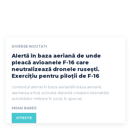
DIVERSE NOUTATI
Alertă în baza aeriană de unde
pleacă avioanele F-16 care
neutralizează dronele rusești.
Exercițiu pentru piloții de F-16
contextul alertei în baza aerianăÎn baza aeriană,
alertarea a fost activată datorită creșterii intensității
activităților militare în zonă, în special...
MIHAI RARES
CITESTE