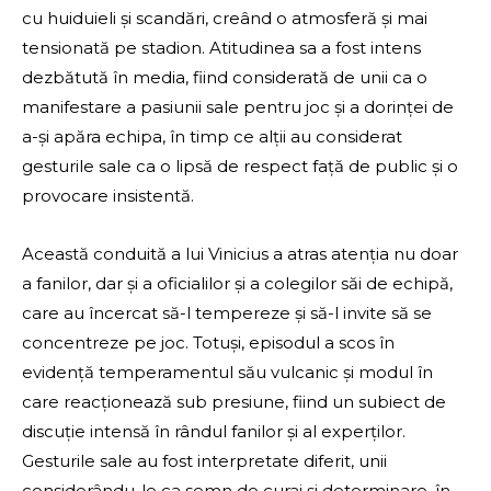
cu huiduieli și scandări, creând o atmosferă și mai
tensionată pe stadion. Atitudinea sa a fost intens
dezbătută în media, fiind considerată de unii ca o
manifestare a pasiunii sale pentru joc și a dorinței de
a-și apăra echipa, în timp ce alții au considerat
gesturile sale ca o lipsă de respect față de public și o
provocare insistentă.
Această conduită a lui Vinicius a atras atenția nu doar
a fanilor, dar și a oficialilor și a colegilor săi de echipă,
care au încercat să-l tempereze și să-l invite să se
concentreze pe joc. Totuși, episodul a scos în
evidență temperamentul său vulcanic și modul în
care reacționează sub presiune, fiind un subiect de
discuție intensă în rândul fanilor și al experților.
Gesturile sale au fost interpretate diferit, unii
considerându-le ca semn de curaj și determinare, în