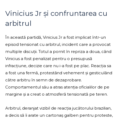
Vinicius Jr și confruntarea cu
arbitrul
În această partidă, Vinicius Jr a fost implicat într-un
episod tensionat cu arbitrul, incident care a provocat
multiple discuții. Totul a pornit în repriza a doua, când
Vinicius a fost penalizat pentru o presupusă
infracțiune, decizie care nu i-a fost pe plac. Reacția sa
a fost una fermă, protestând vehement și gesticulând
către arbitru în semn de dezaprobare.
Comportamentul său a atras atenția oficialilor de pe
margine și a creat o atmosferă tensionată pe teren.
Arbitrul, deranjat vizibil de reacția jucătorului brazilian,
a decis să îi arate un cartonaș galben pentru proteste,