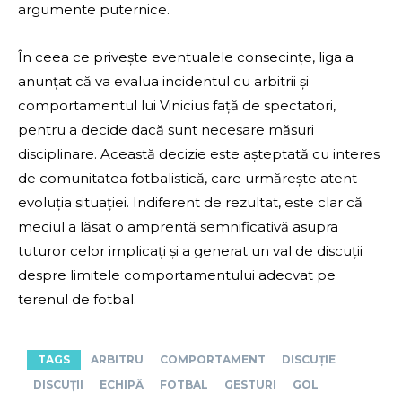
argumente puternice.
În ceea ce privește eventualele consecințe, liga a
anunțat că va evalua incidentul cu arbitrii și
comportamentul lui Vinicius față de spectatori,
pentru a decide dacă sunt necesare măsuri
disciplinare. Această decizie este așteptată cu interes
de comunitatea fotbalistică, care urmărește atent
evoluția situației. Indiferent de rezultat, este clar că
meciul a lăsat o amprentă semnificativă asupra
tuturor celor implicați și a generat un val de discuții
despre limitele comportamentului adecvat pe
terenul de fotbal.
TAGS
ARBITRU
COMPORTAMENT
DISCUȚIE
DISCUȚII
ECHIPĂ
FOTBAL
GESTURI
GOL