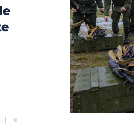
de
te
1
0