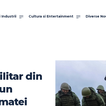
 Industrii
Cultura si Entertainment
Diverse No
litar din
 un
rmatei