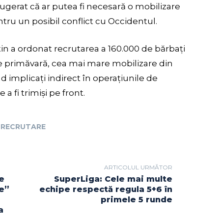
ugerat că ar putea fi necesară o mobilizare
tru un posibil conflict cu Occidentul.
tin a ordonat recrutarea a 160.000 de bărbați
e primăvară, cea mai mare mobilizare din
ind implicați indirect în operațiunile de
e a fi trimiși pe front.
RECRUTARE
ARTICOLUL URMĂTOR
ne
SuperLiga: Cele mai multe
ie”
echipe respectă regula 5+6 în
primele 5 runde
a