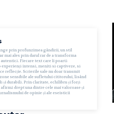
s
inge prin profunzimea gândirii, un stil
dar mai ales prin darul rar de a transforma
autentică. Fiecare text care îi poartă
experiență intensă, menită să captiveze, să
ce reflecție. Scrierile sale nu doar transmit
 zone sensibile ale sufletului cititorului, lăsând
și durabilă. Prin claritate, echilibru și forță
 afirmă drept una dintre cele mai valoroase și
urnalismului de opinie și ale eseisticii