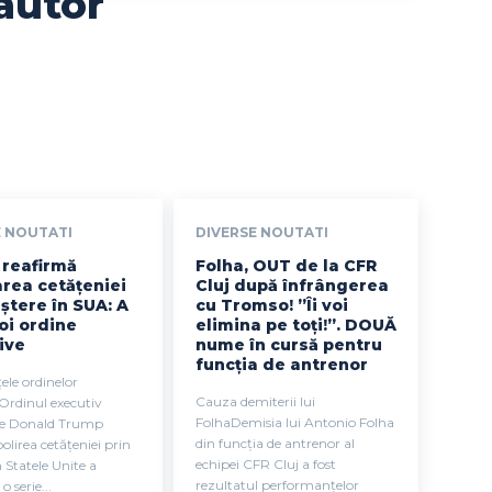
autor
E NOUTATI
DIVERSE NOUTATI
reafirmă
Folha, OUT de la CFR
rea cetățeniei
Cluj după înfrângerea
ștere în SUA: A
cu Tromso! ”Îi voi
oi ordine
elimina pe toți!”. DOUĂ
ive
nume în cursă pentru
funcția de antrenor
ele ordinelor
Cauza demiterii lui
Ordinul executiv
FolhaDemisia lui Antonio Folha
e Donald Trump
din funcția de antrenor al
olirea cetățeniei prin
echipei CFR Cluj a fost
n Statele Unite a
rezultatul performanțelor
o serie...