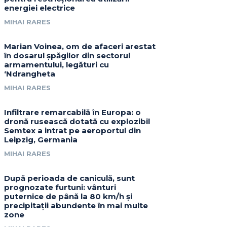
energiei electrice
MIHAI RARES
Marian Voinea, om de afaceri arestat
în dosarul șpăgilor din sectorul
armamentului, legături cu
‘Ndrangheta
MIHAI RARES
Infiltrare remarcabilă în Europa: o
dronă rusească dotată cu explozibil
Semtex a intrat pe aeroportul din
Leipzig, Germania
MIHAI RARES
După perioada de caniculă, sunt
prognozate furtuni: vânturi
puternice de până la 80 km/h și
precipitații abundente în mai multe
zone