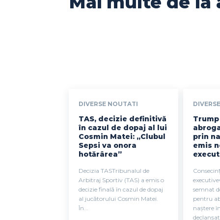
Mai multe de la 
DIVERSE NOUTATI
DIVERS
TAS, decizie definitivă
Trump 
în cazul de dopaj al lui
abroga
Cosmin Matei: „Clubul
prin na
Sepsi va onora
emis n
hotărârea”
execut
Decizia TASTribunalul de
Consecinț
Arbitraj Sportiv (TAS) a emis o
executive
decizie finală în cazul de dopaj
semnat d
al jucătorului Cosmin Matei.
pentru ab
În...
naștere î
declanșat 