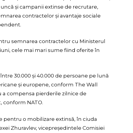
uncă și campanii extinse de recrutare,
emnarea contractelor și avantaje sociale
pendent.
pentru semnarea contractelor cu Ministerul
giuni, cele mai mari sume fiind oferite în
 între 30.000 și 40.000 de persoane pe lună
mericane și europene, conform The Wall
ru a compensa pierderile zilnice de
nt, conform NATO.
te pentru o mobilizare extinsă, în ciuda
Alexei Zhuravlev, vicepreședintele Comisiei