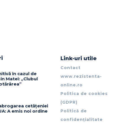
ri
Link-uri utile
Contact
itivă în cazul de
www.rezistenta-
in Matei: „Clubul
otărârea”
online.ro
Politica de cookies
(GDPR)
abrogarea cetățeniei
UA: A emis noi ordine
Politică de
confidențialitate