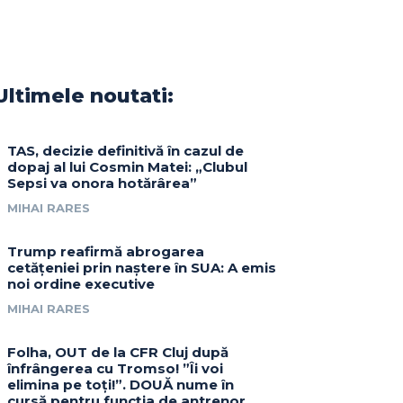
Ultimele noutati:
TAS, decizie definitivă în cazul de
dopaj al lui Cosmin Matei: „Clubul
Sepsi va onora hotărârea”
MIHAI RARES
Trump reafirmă abrogarea
cetățeniei prin naștere în SUA: A emis
noi ordine executive
MIHAI RARES
Folha, OUT de la CFR Cluj după
înfrângerea cu Tromso! ”Îi voi
elimina pe toți!”. DOUĂ nume în
cursă pentru funcția de antrenor