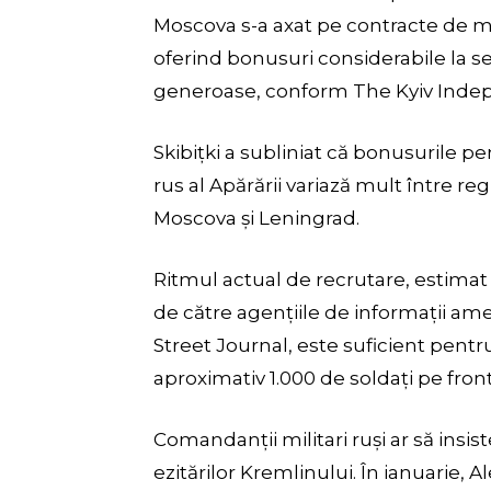
Moscova s-a axat pe contracte de m
oferind bonusuri considerabile la s
generoase, conform The Kyiv Inde
Skibițki a subliniat că bonusurile 
rus al Apărării variază mult între re
Moscova și Leningrad.
Ritmul actual de recrutare, estimat
de către agențiile de informații a
Street Journal, este suficient pent
aproximativ 1.000 de soldați pe fro
Comandanții militari ruși ar să insis
ezitărilor Kremlinului. În ianuarie, 