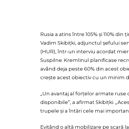
Rusia a atins între 105% și 110% din ț
Vadim Skibițki, adjunctul șefului ser
(HUR), într-un interviu acordat mier
Suspilne. Kremlinul planificase rec
având deja peste 60% din acest obiec
crește acest obiectiv cu un minim d
„Un avantaj al forțelor armate ruse
disponibile”, a afirmat Skibițki. „Ac
trupele și a întări cele mai importan
Evitând o altă mobilizare pe scară 