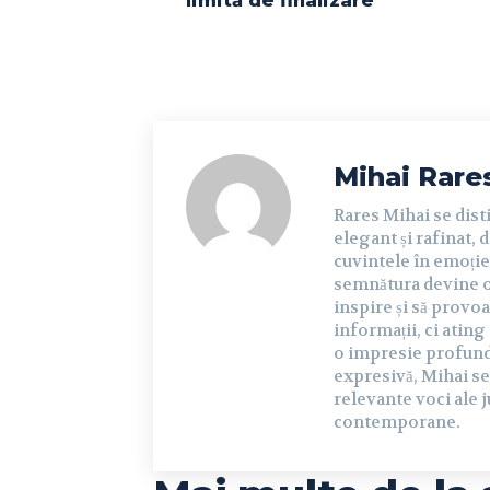
limită de finalizare
Mihai Rare
Rares Mihai se dist
elegant și rafinat, 
cuvintele în emoție 
semnătura devine o 
inspire și să provoa
informații, ci ating
o impresie profundă 
expresivă, Mihai se
relevante voci ale j
contemporane.