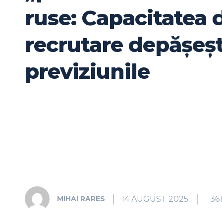
ruse: Capacitatea 
recrutare depășeș
previziunile
14 AUGUST 2025
36
MIHAI RARES