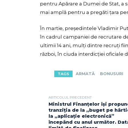
pentru Apărare a Dumei de Stat, a s
mai amplă pentru a pregăti țara pen
În martie, președintele Vladimir Pu
în cadrul campaniei de recrutare d
ultimii 14 ani, mulți dintre recruți fi
război, în ciuda interdicției oficiale d
ARMATĂ
BONUSURI
TAGS
ARTICOLUL PRECEDENT
Ministrul Finanțelor își propu
tranziția de la „buget pe hârt
la „aplicație electronică”
începând cu anul următor. Dat