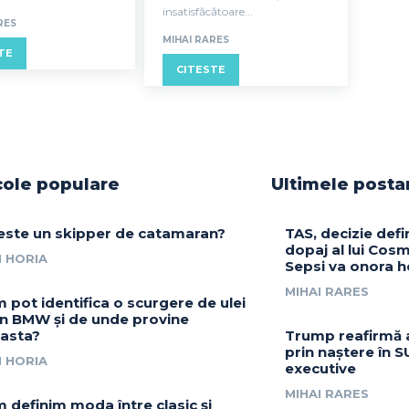
insatisfăcătoare...
RES
MIHAI RARES
TE
CITESTE
cole populare
Ultimele posta
este un skipper de catamaran?
TAS, decizie defin
dopaj al lui Cosm
 HORIA
Sepsi va onora h
MIHAI RARES
 pot identifica o scurgere de ulei
un BMW și de unde provine
asta?
Trump reafirmă 
prin naștere în S
 HORIA
executive
MIHAI RARES
 definim moda între clasic și