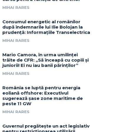
MIHAI RARES
Consumul energetic al românilor
după îndemnarile lui Ilie Bolojan la
prudență: Informațiile Transelectrica
MIHAI RARES
Mario Camora, în urma umilinței
trăite de CFR: „Să înceapă cu copiii și
juniorii! Ei nu iau banii părinților”
MIHAI RARES
România se luptă pentru energia
eoliană offshore: Executivul
sugerează șase zone maritime de
peste 11 GW
MIHAI RARES
Guvernul pregătește un act legislativ
pentru restricționarea utilizării