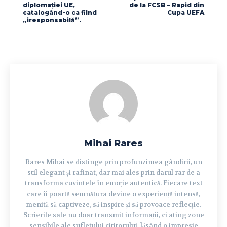
diplomației UE,
de la FCSB – Rapid din
catalogând-o ca fiind
Cupa UEFA
„iresponsabilă”.
Mihai Rares
Rares Mihai se distinge prin profunzimea gândirii, un
stil elegant și rafinat, dar mai ales prin darul rar de a
transforma cuvintele în emoție autentică. Fiecare text
care îi poartă semnătura devine o experiență intensă,
menită să captiveze, să inspire și să provoace reflecție.
Scrierile sale nu doar transmit informații, ci ating zone
sensibile ale sufletului cititorului, lăsând o impresie