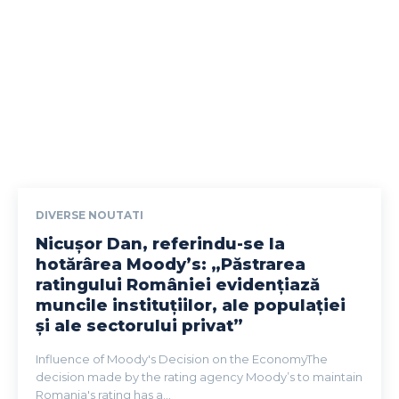
DIVERSE NOUTATI
Nicușor Dan, referindu-se la
hotărârea Moody’s: „Păstrarea
ratingului României evidențiază
muncile instituțiilor, ale populației
și ale sectorului privat”
Influence of Moody's Decision on the EconomyThe
decision made by the rating agency Moody’s to maintain
Romania's rating has a...