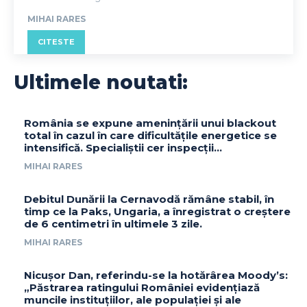
MIHAI RARES
CITESTE
Ultimele noutati:
România se expune amenințării unui blackout
total în cazul în care dificultățile energetice se
intensifică. Specialiștii cer inspecții…
MIHAI RARES
Debitul Dunării la Cernavodă rămâne stabil, în
timp ce la Paks, Ungaria, a înregistrat o creștere
de 6 centimetri în ultimele 3 zile.
MIHAI RARES
Nicușor Dan, referindu-se la hotărârea Moody’s:
„Păstrarea ratingului României evidențiază
muncile instituțiilor, ale populației și ale