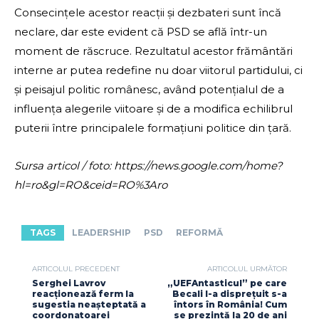
Consecințele acestor reacții și dezbateri sunt încă
neclare, dar este evident că PSD se află într-un
moment de răscruce. Rezultatul acestor frământări
interne ar putea redefine nu doar viitorul partidului, ci
și peisajul politic românesc, având potențialul de a
influența alegerile viitoare și de a modifica echilibrul
puterii între principalele formațiuni politice din țară.
Sursa articol / foto: https://news.google.com/home?
hl=ro&gl=RO&ceid=RO%3Aro
TAGS
LEADERSHIP
PSD
REFORMĂ
ARTICOLUL PRECEDENT
ARTICOLUL URMĂTOR
Serghei Lavrov
„UEFAntasticul” pe care
reacționează ferm la
Becali l-a disprețuit s-a
sugestia neașteptată a
întors în România! Cum
coordonatoarei
se prezintă la 20 de ani