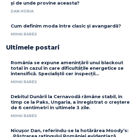
și de unde provine aceasta?
DAN HORIA
Cum definim moda între clasic și avangardă?
MIHAI RARES
Ultimele postari
România se expune amenințării unui blackout
total în cazul în care dificultățile energetice se
intensifică. Specialiștii cer inspecții…
MIHAI RARES
Debitul Dunării la Cernavodă rămâne stabil, în
timp ce la Paks, Ungaria, a înregistrat o creștere
de 6 centimetri în ultimele 3 zile.
MIHAI RARES
Nicușor Dan, referindu-se la hotărârea Moody’s:
„Păstrarea ratingului României evidențiază