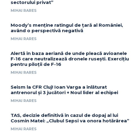
sectorului privat”
MIHAI RARES
Moody’s menține ratingul de țară al României,
având o perspectivă negativă
MIHAI RARES
Alertă în baza aeriană de unde pleacă avioanele
F-16 care neutralizează dronele rusești. Exercițiu
pentru piloții de F-16
MIHAI RARES
Seism la CFR Cluj! Ioan Varga a înlăturat
antrenorul și 3 jucători + Noul lider al echipei
MIHAI RARES
TAS, decizie definitivă în cazul de dopaj al lui
Cosmin Matei: „Clubul Sepsi va onora hotărârea”
MIHAI RARES