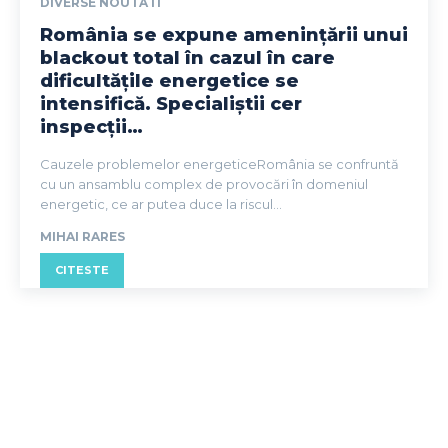
DIVERSE NOUTATI
România se expune amenințării unui
blackout total în cazul în care
dificultățile energetice se
intensifică. Specialiștii cer
inspecții…
Cauzele problemelor energeticeRomânia se confruntă
cu un ansamblu complex de provocări în domeniul
energetic, ce ar putea duce la riscul...
MIHAI RARES
CITESTE