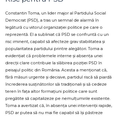
Constantin Toma, un lider major al Partidului Social
Democrat (PSD), a tras un semnal de alarmă în
legătură cu viitorul organizației politice pe care o
reprezentă. El a subliniat că PSD se confruntă cu un
risc iminent, capabil să afecteze grav stabilitatea și
popularitatea partidului printre alegători. Toma a
evidențiat că problemele interne și absența unei
direcții clare contribuie la slăbirea poziției PSD în
peisajul politic din România. Acesta a menționat că,
fără măsuri urgente și decisive, partidul riscă să piardă
încrederea susținătorilor săi tradiționali și să cedeze
teren în fața altor formațiuni politice care sunt
pregătite să capitalizeze pe nemulțumirile existente.
Toma a avertizat că, în absența unei intervenții rapide,
PSD ar putea să nu mai fie capabil să își păstreze