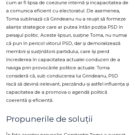
cum ar fi lipsa de coeziune internă și incapacitatea de
a comunica eficient cu electoratul. De asemenea,
Toma subliniază că Grindeanu nu a reușit să formeze
alianțe strategice care ar putea întări poziția PSD în
peisajul politic. Aceste lipsuri, susține Toma, nu numai
că pun în pericol viitorul PSD, dar și demoralizează
membrii și susținătorii partidului, care își pierd
încrederea în capacitatea actualei conduceri de a
naviga prin provocările politice actuale. Toma
consideră că, sub conducerea lui Grindeanu, PSD
riscă să devină irelevant, pierzându-și astfel influența și
capacitatea de a promova o agendă politică
coerentă și eficientă.
Propunerile de soluții
În fața acestor provocări, Constantin Toma a avansat