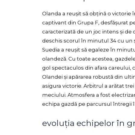
Olanda a reușit să obțină o victorie 
captivant din Grupa F, desfășurat pe
caracterizată de un joc intens și d
deschis scorul în minutul 34 cu un ș
Suedia a reușit să egaleze în minutu
olandeză. Cu toate acestea, gazdele
gol spectaculos din afara careului, c
Olandei și apărarea robustă din ult
asigura victorie. Arbitrul a arătat t
meciului. Atmosfera a fost electriza
echipa gazdă pe parcursul întregii în
evoluția echipelor în 