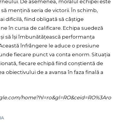
turneului. De asemenea, moralul echipei este
i să mențină seria de victorii. În schimb,
 dificilă, fiind obligată să câștige
e în cursa de calificare. Echipa suedeză
a și să își îmbunătățească performanța
 Această înfrângere le aduce o presiune
unde fiecare punct va conta enorm. Situația
ionată, fiecare echipă fiind conștientă de
a obiectivului de a avansa în faza finală a
s.google.com/home?hl=ro&gl=RO&ceid=RO%3Aro
IA