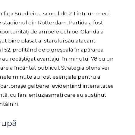
în fața Suediei cu scorul de 2-1 într-un meci
 stadionul din Rotterdam. Partida a fost
e oportunități de ambele echipe. Olanda a
ut bine plasat al starului său atacant.
l 52, profitând de o greșeală în apărarea
 au recâștigat avantajul în minutul 78 cu un
are a încântat publicul. Strategia ofensivei
imele minute au fost esențiale pentru a
rei cartonașe galbene, evidențiind intensitatea
ntă, cu fani entuziasmați care au susținut
tâlniri.
grupă