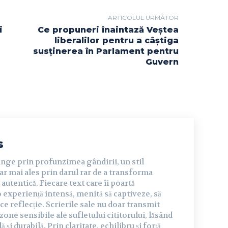
ARTICOLUL URMĂTOR
i
Ce propuneri înaintază Veștea
liberalilor pentru a câștiga
susținerea în Parlament pentru
Guvern
s
inge prin profunzimea gândirii, un stil
dar mai ales prin darul rar de a transforma
autentică. Fiecare text care îi poartă
experiență intensă, menită să captiveze, să
ce reflecție. Scrierile sale nu doar transmit
 zone sensibile ale sufletului cititorului, lăsând
și durabilă. Prin claritate, echilibru și forță