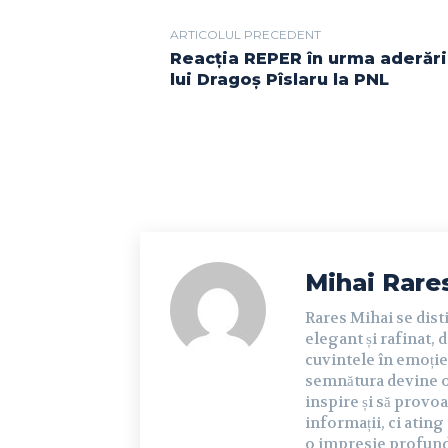
ARTICOLUL PRECEDENT
Reacția REPER în urma aderări
lui Dragoș Pîslaru la PNL
Mihai Rare
Rares Mihai se dist
elegant și rafinat, 
cuvintele în emoție 
semnătura devine o 
inspire și să provoa
informații, ci ating
o impresie profundă 