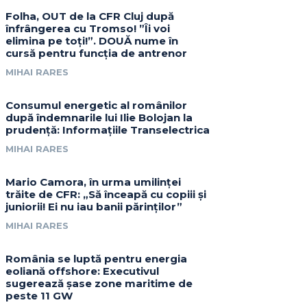
Folha, OUT de la CFR Cluj după
înfrângerea cu Tromso! ”Îi voi
elimina pe toți!”. DOUĂ nume în
cursă pentru funcția de antrenor
MIHAI RARES
Consumul energetic al românilor
după îndemnarile lui Ilie Bolojan la
prudență: Informațiile Transelectrica
MIHAI RARES
Mario Camora, în urma umilinței
trăite de CFR: „Să înceapă cu copiii și
juniorii! Ei nu iau banii părinților”
MIHAI RARES
România se luptă pentru energia
eoliană offshore: Executivul
sugerează șase zone maritime de
peste 11 GW