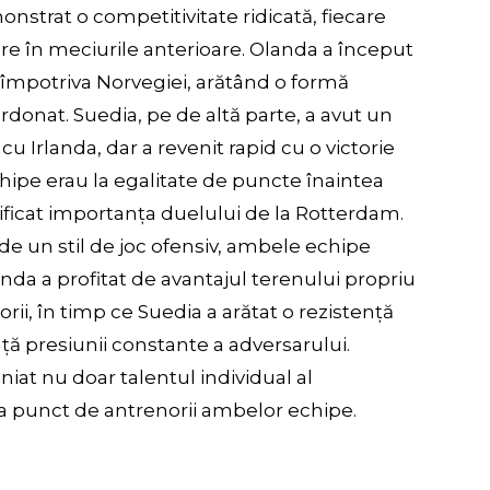
nstrat o competitivitate ridicată, fiecare
în meciurile anterioare. Olanda a început
 împotriva Norvegiei, arătând o formă
ordonat. Suedia, pe de altă parte, a avut un
cu Irlanda, dar a revenit rapid cu o victorie
chipe erau la egalitate de puncte înaintea
lificat importanța duelului de la Rotterdam.
 de un stil de joc ofensiv, ambele echipe
anda a profitat de avantajul terenului propriu
torii, în timp ce Suedia a arătat o rezistență
față presiunii constante a adversarului.
iat nu doar talentul individual al
ă la punct de antrenorii ambelor echipe.