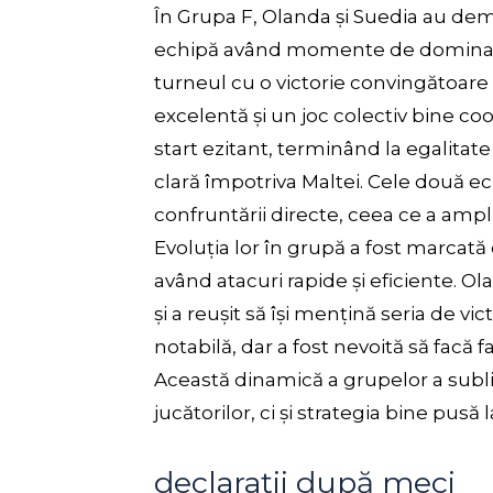
În Grupa F, Olanda și Suedia au demo
echipă având momente de dominare 
turneul cu o victorie convingătoare
excelentă și un joc colectiv bine co
start ezitant, terminând la egalitate 
clară împotriva Maltei. Cele două e
confruntării directe, ceea ce a amp
Evoluția lor în grupă a fost marcată
având atacuri rapide și eficiente. Ol
și a reușit să își mențină seria de vic
notabilă, dar a fost nevoită să facă 
Această dinamică a grupelor a sublin
jucătorilor, ci și strategia bine pus
declarații după meci