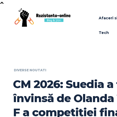
Afaceri si
Tech
DIVERSE NOUTATI
CM 2026: Suedia a 
învinsă de Olanda
F a competiției fin