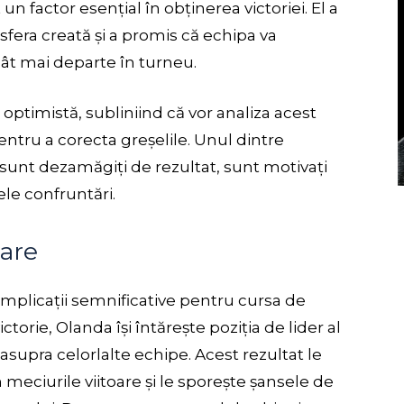
un factor esențial în obținerea victoriei. El a
era creată și a promis că echipa va
ât mai departe în turneu.
 optimistă, subliniind că vor analiza acest
entru a corecta greșelile. Unul dintre
i sunt dezamăgiți de rezultat, sunt motivați
le confruntări.
care
implicații semnificative pentru cursa de
ctorie, Olanda își întărește poziția de lider al
supra celorlalte echipe. Acest rezultat le
meciurile viitoare și le sporește șansele de