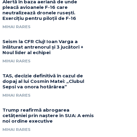
Alertă în baza aeriană de unde
pleacă avioanele F-16 care
neutralizează dronele rusești.
Exercițiu pentru piloții de F-16
MIHAI RARES
Seism la CFR Cluj! Ioan Varga a
înlăturat antrenorul și 3 jucători +
Noul lider al echipei
MIHAI RARES
TAS, decizie definitivă în cazul de
dopaj al lui Cosmin Matei: „Clubul
Sepsi va onora hotărârea”
MIHAI RARES
Trump reafirmă abrogarea
cetățeniei prin naștere în SUA: A emis
noi ordine executive
MIHAI RARES