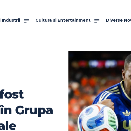
 Industrii
Cultura si Entertainment
Diverse No
fost
 în Grupa
ale