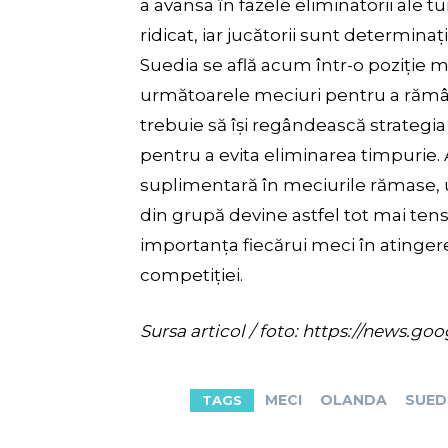
a avansa în fazele eliminatorii ale 
ridicat, iar jucătorii sunt determinaț
Suedia se află acum într-o poziție mai
următoarele meciuri pentru a rămân
trebuie să își regândească strategi
pentru a evita eliminarea timpurie.
suplimentară în meciurile rămase, 
din grupă devine astfel tot mai tens
importanța fiecărui meci în atingere
competiției.
Sursa articol / foto: https://new
MECI
OLANDA
SUED
TAGS