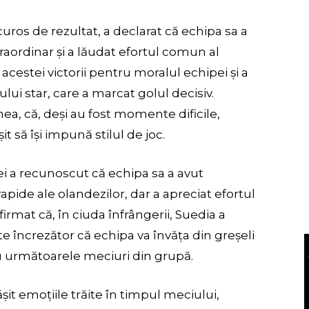
ros de rezultat, a declarat că echipa sa a
raordinar și a lăudat efortul comun al
 acestei victorii pentru moralul echipei și a
ului star, care a marcat golul decisiv.
a, că, deși au fost momente dificile,
t să își impună stilul de joc.
ei a recunoscut că echipa sa a avut
apide ale olandezilor, dar a apreciat efortul
afirmat că, în ciuda înfrângerii, Suedia a
e încrezător că echipa va învăța din greșeli
u următoarele meciuri din grupă.
it emoțiile trăite în timpul meciului,