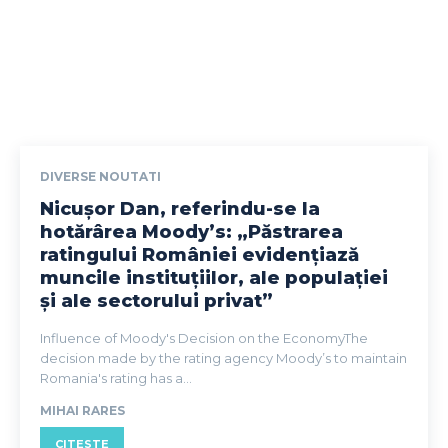
DIVERSE NOUTATI
Nicușor Dan, referindu-se la
hotărârea Moody’s: „Păstrarea
ratingului României evidențiază
muncile instituțiilor, ale populației
și ale sectorului privat”
Influence of Moody's Decision on the EconomyThe
decision made by the rating agency Moody’s to maintain
Romania's rating has a...
MIHAI RARES
CITESTE