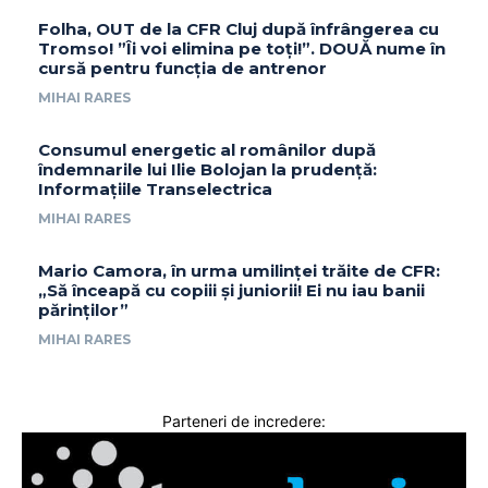
Folha, OUT de la CFR Cluj după înfrângerea cu
Tromso! ”Îi voi elimina pe toți!”. DOUĂ nume în
cursă pentru funcția de antrenor
MIHAI RARES
Consumul energetic al românilor după
îndemnarile lui Ilie Bolojan la prudență:
Informațiile Transelectrica
MIHAI RARES
Mario Camora, în urma umilinței trăite de CFR:
„Să înceapă cu copiii și juniorii! Ei nu iau banii
părinților”
MIHAI RARES
Parteneri de incredere: