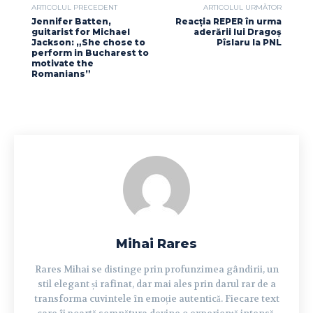
ARTICOLUL PRECEDENT
ARTICOLUL URMĂTOR
Jennifer Batten,
Reacția REPER în urma
guitarist for Michael
aderării lui Dragoș
Jackson: „She chose to
Pîslaru la PNL
perform in Bucharest to
motivate the
Romanians”
Mihai Rares
Rares Mihai se distinge prin profunzimea gândirii, un
stil elegant și rafinat, dar mai ales prin darul rar de a
transforma cuvintele în emoție autentică. Fiecare text