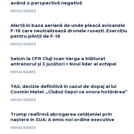
având o perspectivă negativă
MIHAI RARES
Alertă în baza aeriană de unde pleacă avioanele
F-16 care neutralizează dronele rusești. Exercițiu
pentru piloții de F-16
MIHAI RARES
Seism la CFR Cluj! Ioan Varga a înlăturat
antrenorul și 3 jucători + Noul lider al echipei
MIHAI RARES
TAS, decizie definitivă în cazul de dopaj al lui
Cosmin Matei: „Clubul Sepsi va onora hotărârea”
MIHAI RARES
Trump reafirmă abrogarea cetățeniei prin
naștere în SUA: A emis noi ordine executive
MIHAI RARES