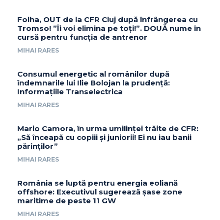
Folha, OUT de la CFR Cluj după înfrângerea cu
Tromso! ”Îi voi elimina pe toți!”. DOUĂ nume în
cursă pentru funcția de antrenor
MIHAI RARES
Consumul energetic al românilor după
îndemnarile lui Ilie Bolojan la prudență:
Informațiile Transelectrica
MIHAI RARES
Mario Camora, în urma umilinței trăite de CFR:
„Să înceapă cu copiii și juniorii! Ei nu iau banii
părinților”
MIHAI RARES
România se luptă pentru energia eoliană
offshore: Executivul sugerează șase zone
maritime de peste 11 GW
MIHAI RARES