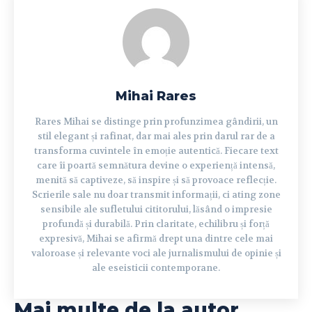
Mihai Rares
Rares Mihai se distinge prin profunzimea gândirii, un
stil elegant și rafinat, dar mai ales prin darul rar de a
transforma cuvintele în emoție autentică. Fiecare text
care îi poartă semnătura devine o experiență intensă,
menită să captiveze, să inspire și să provoace reflecție.
Scrierile sale nu doar transmit informații, ci ating zone
sensibile ale sufletului cititorului, lăsând o impresie
profundă și durabilă. Prin claritate, echilibru și forță
expresivă, Mihai se afirmă drept una dintre cele mai
valoroase și relevante voci ale jurnalismului de opinie și
ale eseisticii contemporane.
Mai multe de la autor