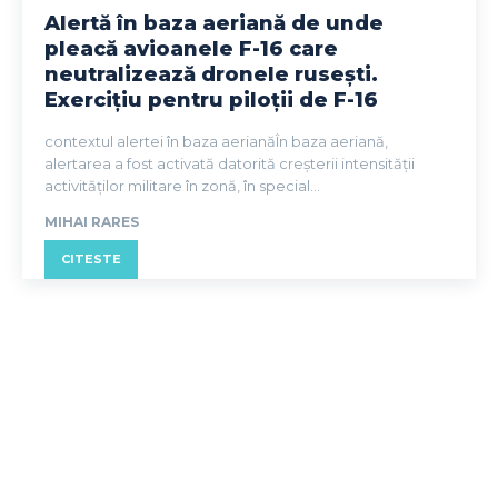
Alertă în baza aeriană de unde
pleacă avioanele F-16 care
neutralizează dronele rusești.
Exercițiu pentru piloții de F-16
contextul alertei în baza aerianăÎn baza aeriană,
alertarea a fost activată datorită creșterii intensității
activităților militare în zonă, în special...
MIHAI RARES
CITESTE