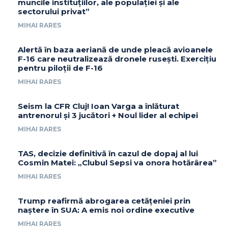
muncile instituțiilor, ale populației și ale
sectorului privat”
MIHAI RARES
Alertă în baza aeriană de unde pleacă avioanele
F-16 care neutralizează dronele rusești. Exercițiu
pentru piloții de F-16
MIHAI RARES
Seism la CFR Cluj! Ioan Varga a înlăturat
antrenorul și 3 jucători + Noul lider al echipei
MIHAI RARES
TAS, decizie definitivă în cazul de dopaj al lui
Cosmin Matei: „Clubul Sepsi va onora hotărârea”
MIHAI RARES
Trump reafirmă abrogarea cetățeniei prin
naștere în SUA: A emis noi ordine executive
MIHAI RARES