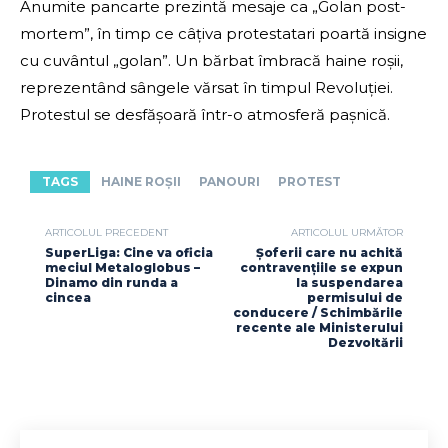
Anumite pancarte prezintă mesaje ca „Golan post-
mortem”, în timp ce câțiva protestatari poartă insigne
cu cuvântul „golan”. Un bărbat îmbracă haine roșii,
reprezentând sângele vărsat în timpul Revoluției.
Protestul se desfășoară într-o atmosferă pașnică.
TAGS
HAINE ROȘII
PANOURI
PROTEST
ARTICOLUL PRECEDENT
ARTICOLUL URMĂTOR
SuperLiga: Cine va oficia
Șoferii care nu achită
meciul Metaloglobus –
contravențiile se expun
Dinamo din runda a
la suspendarea
cincea
permisului de
conducere / Schimbările
recente ale Ministerului
Dezvoltării