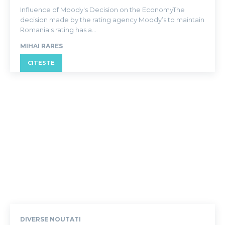
Influence of Moody's Decision on the EconomyThe
decision made by the rating agency Moody’s to maintain
Romania's rating has a...
MIHAI RARES
CITESTE
DIVERSE NOUTATI