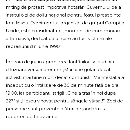
miting de protest împotriva hotărârii Guvernului de a
institui o zi de doliu național pentru fostul președinte
Ion Iliescu. Evenimentul, organizat de grupul Corupția
Ucide, este considerat un „moment de comemorare
alternativă, dedicat celor care au fost victime ale
represiunii din iunie 1990”.
În seara de joi, în apropierea fântânilor, se aud din
difuzoare versuri precum „Mai bine golan decât
activist, mai bine mort decât comunist”. Manifestația a
început cu o întârziere de 30 de minute față de ora
19:00, iar participanții strigă „Cine a tras în noi după
22?” și „Iliescu vinovat pentru sângele vărsat!”. Zeci de
persoane sunt prezente alături de jandarmi și
reporteri de televiziune.