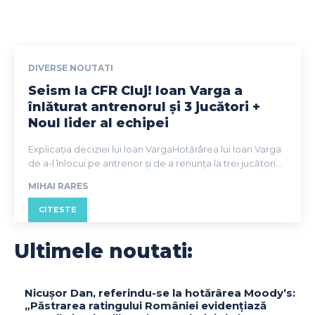
DIVERSE NOUTATI
Seism la CFR Cluj! Ioan Varga a
înlăturat antrenorul și 3 jucători +
Noul lider al echipei
Explicația deciziei lui Ioan VargaHotărârea lui Ioan Varga
de a-l înlocui pe antrenor și de a renunța la trei jucători...
MIHAI RARES
CITESTE
Ultimele noutati:
Nicușor Dan, referindu-se la hotărârea Moody’s:
„Păstrarea ratingului României evidențiază