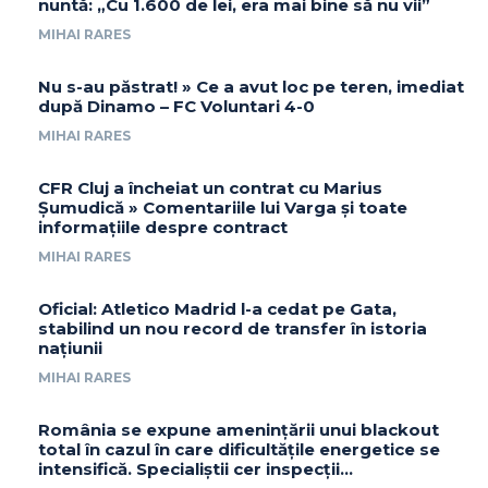
nuntă: „Cu 1.600 de lei, era mai bine să nu vii”
MIHAI RARES
Nu s-au păstrat! » Ce a avut loc pe teren, imediat
după Dinamo – FC Voluntari 4-0
MIHAI RARES
CFR Cluj a încheiat un contrat cu Marius
Șumudică » Comentariile lui Varga și toate
informațiile despre contract
MIHAI RARES
Oficial: Atletico Madrid l-a cedat pe Gata,
stabilind un nou record de transfer în istoria
națiunii
MIHAI RARES
România se expune amenințării unui blackout
total în cazul în care dificultățile energetice se
intensifică. Specialiștii cer inspecții…