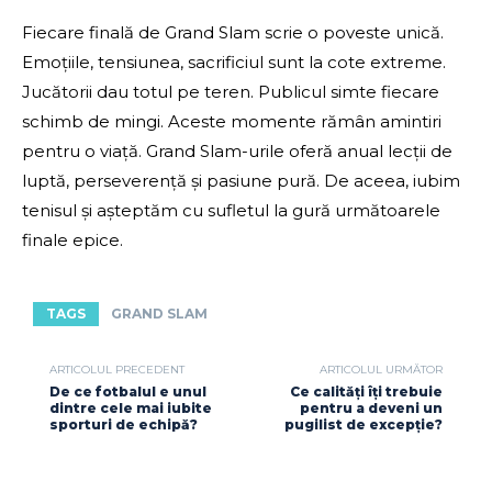
Fiecare finală de Grand Slam scrie o poveste unică.
Emoțiile, tensiunea, sacrificiul sunt la cote extreme.
Jucătorii dau totul pe teren. Publicul simte fiecare
schimb de mingi. Aceste momente rămân amintiri
pentru o viață. Grand Slam-urile oferă anual lecții de
luptă, perseverență și pasiune pură. De aceea, iubim
tenisul și așteptăm cu sufletul la gură următoarele
finale epice.
TAGS
GRAND SLAM
ARTICOLUL PRECEDENT
ARTICOLUL URMĂTOR
De ce fotbalul e unul
Ce calități îți trebuie
dintre cele mai iubite
pentru a deveni un
sporturi de echipă?
pugilist de excepție?