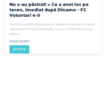
Nu s-au păstrat! » Ce a avut loc pe
teren, imediat după Dinamo – FC
Voluntari 4-0
reacții la caldAmbianța de pe stadion a fost electrizantă
după fluierul final al arbitrului, care a confirmat victoria
clară a...
MIHAI RARES
CITESTE