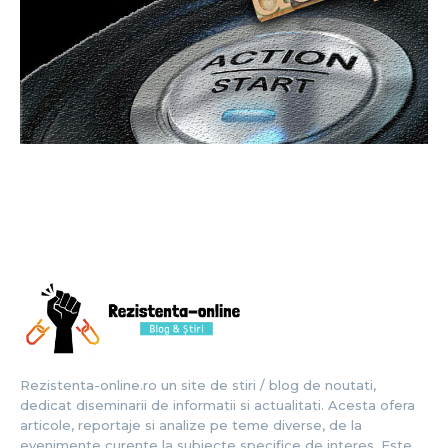
Rezistenta-online.ro un site de stiri / blog de noutati,
dedicat diseminarii de informatii si actualitati. Acesta ofera
articole, reportaje si analize pe teme diverse, de la
evenimente curente la subiecte specifice de interes. Este