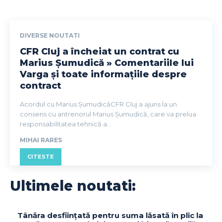
DIVERSE NOUTATI
CFR Cluj a încheiat un contrat cu
Marius Șumudică » Comentariile lui
Varga și toate informațiile despre
contract
Acordul cu Marius ȘumudicăCFR Cluj a ajuns la un
consens cu antrenorul Marius Șumudică, care va prelua
responsabilitatea tehnică a...
MIHAI RARES
CITESTE
Ultimele noutati:
Tânăra desființată pentru suma lăsată în plic la