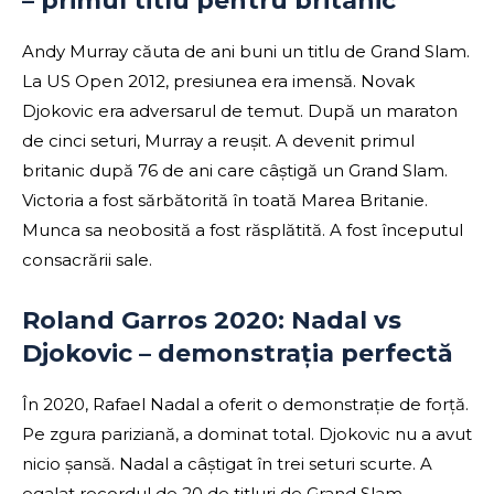
– primul titlu pentru britanic
Andy Murray căuta de ani buni un titlu de Grand Slam.
La US Open 2012, presiunea era imensă. Novak
Djokovic era adversarul de temut. După un maraton
de cinci seturi, Murray a reușit. A devenit primul
britanic după 76 de ani care câștigă un Grand Slam.
Victoria a fost sărbătorită în toată Marea Britanie.
Munca sa neobosită a fost răsplătită. A fost începutul
consacrării sale.
Roland Garros 2020: Nadal vs
Djokovic – demonstrația perfectă
În 2020, Rafael Nadal a oferit o demonstrație de forță.
Pe zgura pariziană, a dominat total. Djokovic nu a avut
nicio șansă. Nadal a câștigat în trei seturi scurte. A
egalat recordul de 20 de titluri de Grand Slam.