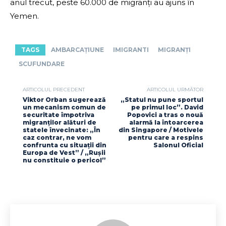
anul trecut, peste 60.000 de migranți au ajuns în
Yemen.
TAGS
AMBARCAȚIUNE
IMIGRANTI
MIGRANȚI
SCUFUNDARE
ARTICOLUL PRECEDENT
ARTICOLUL URMĂTOR
Viktor Orban sugerează
„Statul nu pune sportul
un mecanism comun de
pe primul loc”. David
securitate împotriva
Popovici a tras o nouă
migranților alături de
alarmă la întoarcerea
statele învecinate: „În
din Singapore / Motivele
caz contrar, ne vom
pentru care a respins
confrunta cu situații din
Salonul Oficial
Europa de Vest” / „Rușii
nu constituie o pericol”