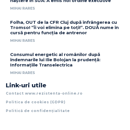
naștere în SUA: A emis noi ordine executive
MIHAI RARES
Folha, OUT de la CFR Cluj după înfrângerea cu
Tromso! ”Îi voi elimina pe toți!”. DOUĂ nume în
cursă pentru funcția de antrenor
MIHAI RARES
Consumul energetic al românilor după
îndemnarile lui Ilie Bolojan la prudență:
Informațiile Transelectrica
MIHAI RARES
Link-uri utile
Contact www.rezistenta-online.ro
Politica de cookies (GDPR)
Politică de confidențialitate