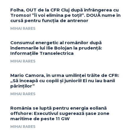
Folha, OUT de la CFR Cluj după înfrângerea cu
Tromso! ”Îi voi elimina pe toți!”. DOUĂ nume în
cursă pentru funcția de antrenor
MIHAI RARES
Consumul energetic al românilor după
îndemnarile lui Ilie Bolojan la prudență:
Informațiile Transelectrica
MIHAI RARES
Mario Camora, în urma umilinței trăite de CFR:
„Să înceapă cu copiii și juniorii! Ei nu iau banii
părinților”
MIHAI RARES
România se luptă pentru energia eoliană
offshore: Executivul sugerează șase zone
maritime de peste 11 GW
MIHAI RARES