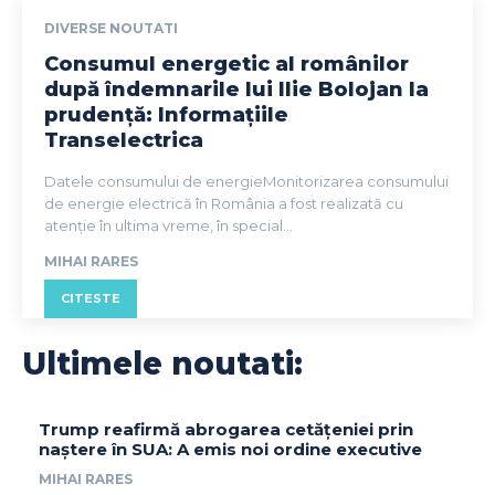
DIVERSE NOUTATI
Consumul energetic al românilor
după îndemnarile lui Ilie Bolojan la
prudență: Informațiile
Transelectrica
Datele consumului de energieMonitorizarea consumului
de energie electrică în România a fost realizată cu
atenție în ultima vreme, în special...
MIHAI RARES
CITESTE
Ultimele noutati:
Trump reafirmă abrogarea cetățeniei prin
naștere în SUA: A emis noi ordine executive
MIHAI RARES