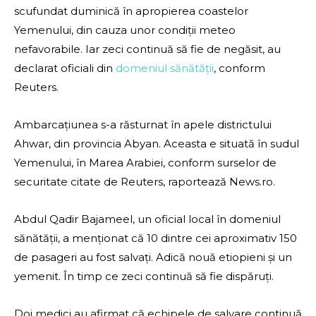
scufundat duminică în apropierea coastelor
Yemenului, din cauza unor condiții meteo
nefavorabile. Iar zeci continuă să fie de negăsit, au
declarat oficiali din
domeniul sănătății
, conform
Reuters.
Ambarcațiunea s-a răsturnat în apele districtului
Ahwar, din provincia Abyan. Aceasta e situată în sudul
Yemenului, în Marea Arabiei, conform surselor de
securitate citate de Reuters, raportează News.ro.
Abdul Qadir Bajameel, un oficial local în domeniul
sănătății, a menționat că 10 dintre cei aproximativ 150
de pasageri au fost salvați. Adică nouă etiopieni și un
yemenit. În timp ce zeci continuă să fie dispăruți.
Doi medici au afirmat că echipele de salvare continuă