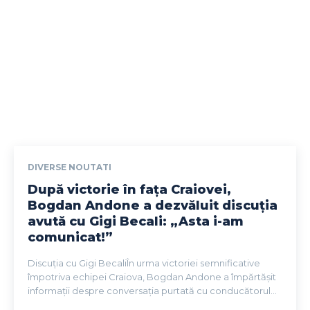
DIVERSE NOUTATI
După victorie în fața Craiovei,
Bogdan Andone a dezvăluit discuția
avută cu Gigi Becali: „Asta i-am
comunicat!”
Discuția cu Gigi BecaliÎn urma victoriei semnificative
împotriva echipei Craiova, Bogdan Andone a împărtășit
informații despre conversația purtată cu conducătorul...