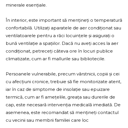
minerale esențiale.
În interior, este important să mențineți o temperatură
confortabilă. Utilizați aparatele de aer condiționat sau
ventilatoarele pentru a răci locuințele și asigurați o
bună ventilație a spațiilor. Dacă nu aveți acces la aer
condiționat, petreceți câteva ore în locuri publice
climatizate, cum ar fi mallurile sau bibliotecile.
Persoanele vulnerabile, precum vârstnicii, copiii și cei
cu afecțiuni cronice, trebuie să fie monitorizate atent,
iar în caz de simptome de insolație sau epuizare
termică, cum ar fi amețelile, greața sau durerile de
cap, este necesară intervenția medicală imediată. De
asemenea, este recomandat să mențineți contactul
cu vecinii sau membrii familiei care loc