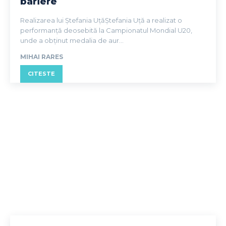
bariere
Realizarea lui Ștefania UțăȘtefania Uță a realizat o
performanță deosebită la Campionatul Mondial U20,
unde a obținut medalia de aur...
MIHAI RARES
CITESTE