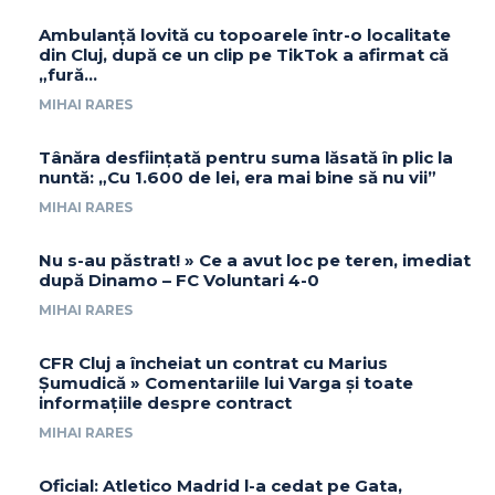
Ambulanță lovită cu topoarele într-o localitate
din Cluj, după ce un clip pe TikTok a afirmat că
„fură…
MIHAI RARES
Tânăra desființată pentru suma lăsată în plic la
nuntă: „Cu 1.600 de lei, era mai bine să nu vii”
MIHAI RARES
Nu s-au păstrat! » Ce a avut loc pe teren, imediat
după Dinamo – FC Voluntari 4-0
MIHAI RARES
CFR Cluj a încheiat un contrat cu Marius
Șumudică » Comentariile lui Varga și toate
informațiile despre contract
MIHAI RARES
Oficial: Atletico Madrid l-a cedat pe Gata,