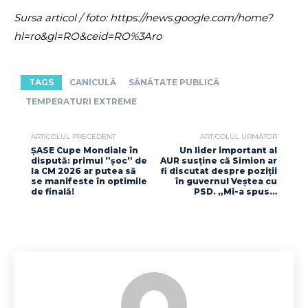
Sursa articol / foto: https://news.google.com/home?
hl=ro&gl=RO&ceid=RO%3Aro
TAGS
CANICULĂ
SĂNĂTATE PUBLICĂ
TEMPERATURI EXTREME
ARTICOLUL PRECEDENT
ARTICOLUL URMĂTOR
ȘASE Cupe Mondiale în
Un lider important al
dispută: primul ”șoc” de
AUR susține că Simion ar
la CM 2026 ar putea să
fi discutat despre poziții
se manifeste în optimile
în guvernul Veștea cu
de finală!
PSD. „Mi-a spus…