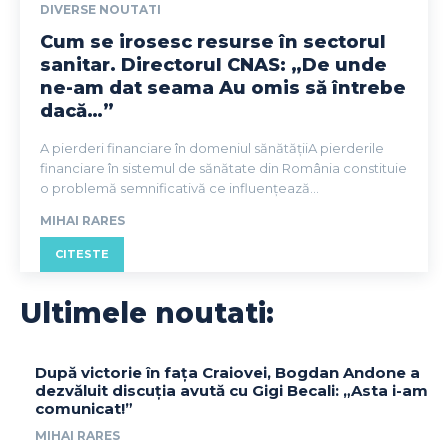
DIVERSE NOUTATI
Cum se irosesc resurse în sectorul
sanitar. Directorul CNAS: „De unde
ne-am dat seama Au omis să întrebe
dacă…”
A pierderi financiare în domeniul sănătățiiA pierderile
financiare în sistemul de sănătate din România constituie
o problemă semnificativă ce influențează...
MIHAI RARES
CITESTE
Ultimele noutati:
După victorie în fața Craiovei, Bogdan Andone a
dezvăluit discuția avută cu Gigi Becali: „Asta i-am
comunicat!”
MIHAI RARES