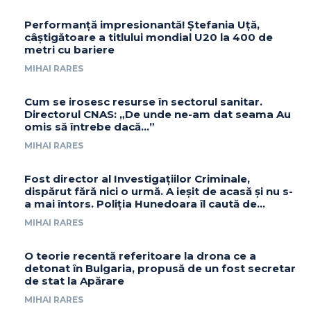
Performanță impresionantă! Ștefania Uță,
câștigătoare a titlului mondial U20 la 400 de
metri cu bariere
MIHAI RARES
Cum se irosesc resurse în sectorul sanitar.
Directorul CNAS: „De unde ne-am dat seama Au
omis să întrebe dacă…”
MIHAI RARES
Fost director al Investigațiilor Criminale,
dispărut fără nici o urmă. A ieșit de acasă și nu s-
a mai întors. Poliția Hunedoara îl caută de...
MIHAI RARES
O teorie recentă referitoare la drona ce a
detonat în Bulgaria, propusă de un fost secretar
de stat la Apărare
MIHAI RARES