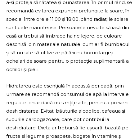
a-și proteja sănătatea și bunăstarea. În primul rând, se
recomandă evitarea expunerii prelungite la soare, în
special între orele 11:00 și 18:00, când radiațiile solare
sunt cele mai intense. Persoanele nevoite să iasă din
casă ar trebui să îmbrace haine lejere, de culoare
deschisă, din materiale naturale, cum ar fi bumbacul,
și să nu uite să utilizeze pălării cu boruri largi și
ochelari de soare pentru o protecție suplimentară a
ochilor și pielii.
Hidratarea este esențială în această perioadă, prin
urmare se recomandă consumul de apă la intervale
regulate, chiar dacă nu simțiți sete, pentru a preveni
deshidratarea. Evitați băuturile alcoolice, cafeaua și
sucurile carbogazoase, care pot contribui la
deshidratare. Dieta ar trebui să fie ușoară, bazată pe
fructe și legume proaspete, bogate în vitamine și