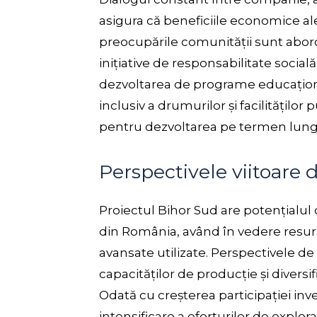
asigura că beneficiile economice ale 
preocupările comunității sunt abord
inițiative de responsabilitate socială
dezvoltarea de programe educațional
inclusiv a drumurilor și facilităților
pentru dezvoltarea pe termen lung 
Perspectivele viitoare 
Proiectul Bihor Sud are potențialul
din România, având în vedere resur
avansate utilizate. Perspectivele de
capacităților de producție și diversi
Odată cu creșterea participației inve
intensificare a eforturilor de explo