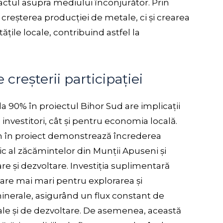
pactul asupra mediului înconjurător. Prin
creșterea producției de metale, ci și crearea
ile locale, contribuind astfel la
 creșterii participației
la 90% în proiectul Bihor Sud are implicații
investitori, cât și pentru economia locală.
in în proiect demonstrează încrederea
ic al zăcămintelor din Munții Apuseni și
re și dezvoltare. Investiția suplimentară
are mai mari pentru explorarea și
minerale, asigurând un flux constant de
nale și de dezvoltare. De asemenea, această