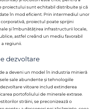
proiectului sunt echitabil distribuite și că
ate în mod eficient. Prin intermediul unor
 corporativă, proiectul poate sprijini
e și îmbunătățirea infrastructurii locale,
 publice, astfel creând un mediu favorabil
a regiunii.
de dezvoltare
 de a deveni un model în industria minieră
sele sale abundente și tehnologiile
 dezvoltare viitoare includ extinderea
ficarea portofoliului de minerale extrase.
stitorilor străini, se preconizează o
rare pentru a descoperi noi zăcăminte, ceea