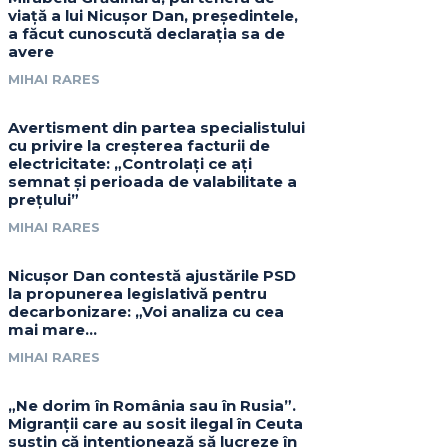
viață a lui Nicușor Dan, președintele,
a făcut cunoscută declarația sa de
avere
MIHAI RARES
Avertisment din partea specialistului
cu privire la creșterea facturii de
electricitate: „Controlați ce ați
semnat și perioada de valabilitate a
prețului”
MIHAI RARES
Nicușor Dan contestă ajustările PSD
la propunerea legislativă pentru
decarbonizare: „Voi analiza cu cea
mai mare…
MIHAI RARES
„Ne dorim în România sau în Rusia”.
Migranții care au sosit ilegal în Ceuta
susțin că intenționează să lucreze în