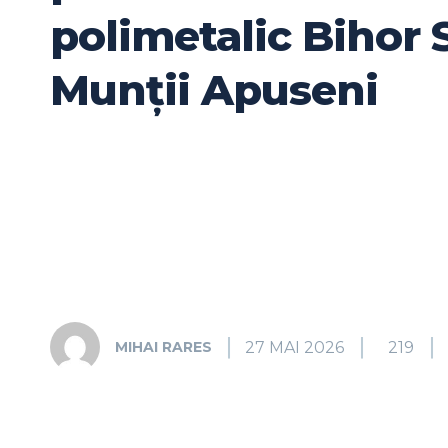
polimetalic Bihor 
Munții Apuseni
27 MAI 2026
219
MIHAI RARES