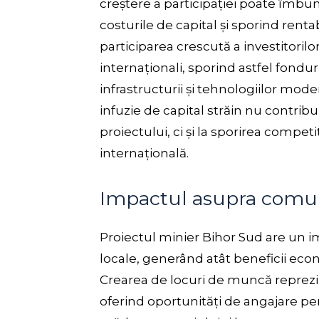
creștere a participației poate îmbun
costurile de capital și sporind renta
participarea crescută a investitorilo
internaționali, sporind astfel fondu
infrastructurii și tehnologiilor mode
infuzie de capital străin nu contribui
proiectului, ci și la sporirea compet
internațională.
Impactul asupra comuni
Proiectul minier Bihor Sud are un i
locale, generând atât beneficii econ
Crearea de locuri de muncă reprezi
oferind oportunități de angajare pen