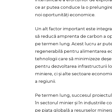
ce ar putea conduce la o prelungire 
noi oportunități economice.
Un alt factor important este integra
să reducă amprenta de carbon a ope
pe termen lung. Acest lucru ar putea
regenerabilă pentru alimentarea e
tehnologii care să minimizeze deșeur
pentru dezvoltarea infrastructurii loc
miniere, ci și alte sectoare econom
a regiunii.
Pe termen lung, succesul proiectului
în sectorul minier și în industriile
pe piața globală a resurselor minera