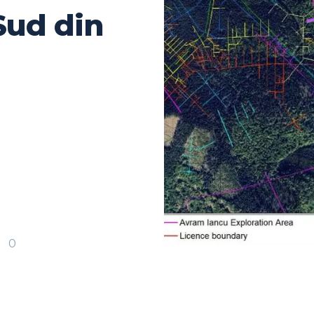
Sud din
0