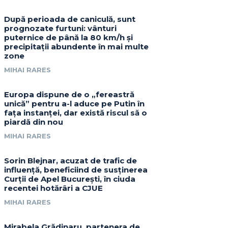
După perioada de caniculă, sunt
prognozate furtuni: vânturi
puternice de până la 80 km/h și
precipitații abundente în mai multe
zone
MIHAI RARES
Europa dispune de o „fereastră
unică” pentru a-l aduce pe Putin în
fața instanței, dar există riscul să o
piardă din nou
MIHAI RARES
Sorin Blejnar, acuzat de trafic de
influență, beneficiind de susținerea
Curții de Apel București, în ciuda
recentei hotărâri a CJUE
MIHAI RARES
Mirabela Grădinaru, partenera de