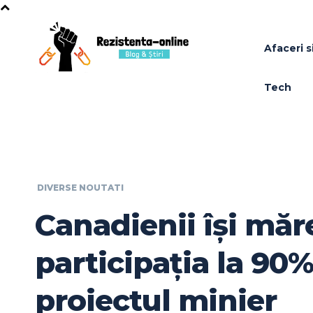
Afaceri si
Tech
DIVERSE NOUTATI
Canadienii își măr
participația la 90%
proiectul minier