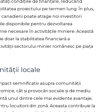
ătăți condițiile de finanțare, reducând
bilitatea proiectului pe termen lung. În plus,
r canadieni poate atrage noi investitori
rile disponibile pentru dezvoltarea
rne necesare în activitățile miniere. Această
e doar la stabilitatea financiară a
itivității sectorului minier românesc pe piața
tății locale
mpact semnificativ asupra comunității
omice, cât și provocări sociale și de mediu.
ntă unul dintre cele mai evidente avantaje,
tru locuitorii din zonă. Aceasta contribuie la