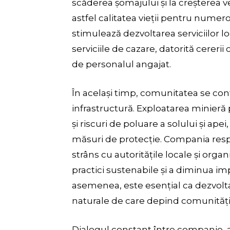
scăderea șomajului și la creșterea v
astfel calitatea vieții pentru numer
stimulează dezvoltarea serviciilor l
serviciile de cazare, datorită cererii
de personalul angajat.
În același timp, comunitatea se con
infrastructură. Exploatarea minieră
și riscuri de poluare a solului și ap
măsuri de protecție. Compania resp
strâns cu autoritățile locale și or
practici sustenabile și a diminua i
asemenea, este esențial ca dezvolta
naturale de care depind comunitățil
Dialogul constant între companie, aut