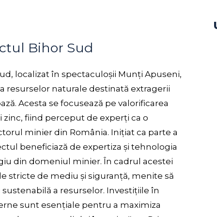
ectul Bihor Sud
ud, localizat în spectaculoșii Munți Apuseni,
 a resurselor naturale destinată extragerii
ază. Acesta se focusează pe valorificarea
 zinc, fiind perceput de experți ca o
orul minier din România. Inițiat ca parte a
ectul beneficiază de expertiza și tehnologia
iu din domeniul minier. În cadrul acestei
rde stricte de mediu și siguranță, menite să
sustenabilă a resurselor. Investițiile în
erne sunt esențiale pentru a maximiza