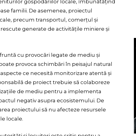
eniturilor gospodăriilor locale, îmbunătățind
oase familii. De asemenea, proiectul
ocale, precum transportul, comerțul și
 crescute generate de activitățile miniere și
fruntă cu provocări legate de mediu și
 poate provoca schimbări în peisajul natural
ei, aspecte ce necesită monitorizare atentă și
onsabilă de proiect trebuie să colaboreze
ganizațiile de mediu pentru a implementa
mpactul negativ asupra ecosistemului. De
rea proiectului să nu afecteze resursele
e locale.
orități și locuitori este critic pentru a