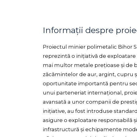
Informații despre proi
Proiectul minier polimetalic Bihor S
reprezintă o inițiativă de exploatare
mai multor metale prețioase și de b
zăcămintelor de aur, argint, cupru și
oportunitate importantă pentru sect
unui parteneriat internațional, proi
avansată a unor companii de prestig
inițiative, au fost introduse standa
asigure o exploatare responsabilă și 
infrastructură și echipamente mod