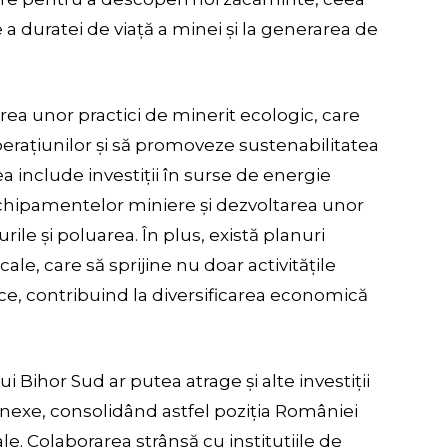
a duratei de viață a minei și la generarea de
rea unor practici de minerit ecologic, care
rațiunilor și să promoveze sustenabilitatea
 include investiții în surse de energie
chipamentelor miniere și dezvoltarea unor
ile și poluarea. În plus, există planuri
ale, care să sprijine nu doar activitățile
ice, contribuind la diversificarea economică
 Bihor Sud ar putea atrage și alte investiții
 conexe, consolidând astfel poziția României
le. Colaborarea strânsă cu instituțiile de