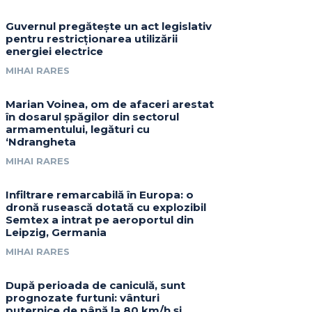
Guvernul pregătește un act legislativ
pentru restricționarea utilizării
energiei electrice
MIHAI RARES
Marian Voinea, om de afaceri arestat
în dosarul șpăgilor din sectorul
armamentului, legături cu
‘Ndrangheta
MIHAI RARES
Infiltrare remarcabilă în Europa: o
dronă rusească dotată cu explozibil
Semtex a intrat pe aeroportul din
Leipzig, Germania
MIHAI RARES
După perioada de caniculă, sunt
prognozate furtuni: vânturi
puternice de până la 80 km/h și