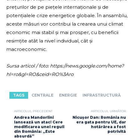
prețurilor de pe piețele internaționale și de
potențialele crize energetice globale. În ansamblu,
aceste măsuri vor contribui la crearea unui climat
economic mai stabil și mai prosper, cu beneficii
resimțite atât la nivel individual, cât și
macroeconomic.
Sursa articol / foto: https://news.google.com/home?
hl=ro&gl=RO&ceid=RO%3Aro
TAGS
CENTRALE
ENERGIE
INFRASTRUCTURĂ
ARTICOLUL PRECEDENT
ARTICOLUL URMĂTOR
Andrea Mandorlini
Nicuşor Dan: România nu
lansează un atac! Cere
era gata pentru UE, dar
modificarea unei reguli
hotărârea a fost
din România: „Este
potrivită
absurdă”