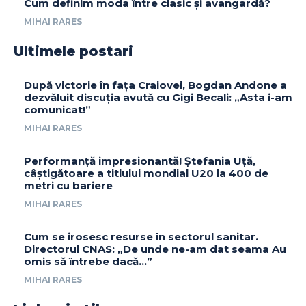
Cum definim moda între clasic și avangardă?
MIHAI RARES
Ultimele postari
După victorie în fața Craiovei, Bogdan Andone a
dezvăluit discuția avută cu Gigi Becali: „Asta i-am
comunicat!”
MIHAI RARES
Performanță impresionantă! Ștefania Uță,
câștigătoare a titlului mondial U20 la 400 de
metri cu bariere
MIHAI RARES
Cum se irosesc resurse în sectorul sanitar.
Directorul CNAS: „De unde ne-am dat seama Au
omis să întrebe dacă…”
MIHAI RARES