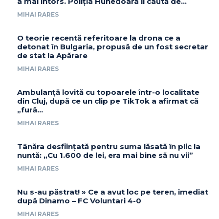
a mai întors. Poliția Hunedoara îl caută de...
MIHAI RARES
O teorie recentă referitoare la drona ce a
detonat în Bulgaria, propusă de un fost secretar
de stat la Apărare
MIHAI RARES
Ambulanță lovită cu topoarele într-o localitate
din Cluj, după ce un clip pe TikTok a afirmat că
„fură…
MIHAI RARES
Tânăra desființată pentru suma lăsată în plic la
nuntă: „Cu 1.600 de lei, era mai bine să nu vii”
MIHAI RARES
Nu s-au păstrat! » Ce a avut loc pe teren, imediat
după Dinamo – FC Voluntari 4-0
MIHAI RARES