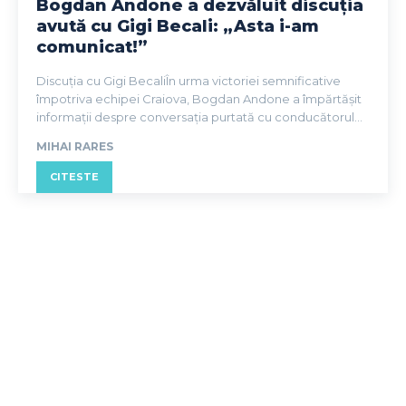
Bogdan Andone a dezvăluit discuția
avută cu Gigi Becali: „Asta i-am
comunicat!”
Discuția cu Gigi BecaliÎn urma victoriei semnificative
împotriva echipei Craiova, Bogdan Andone a împărtășit
informații despre conversația purtată cu conducătorul...
MIHAI RARES
CITESTE