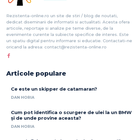
Rezistenta-online.ro un site de stiri / blog de noutati,
dedicat diseminarii de informatii si actualitati. Acesta ofera
articole, reportaje si analize pe teme diverse, de la
evenimente curente la subiecte specifice de interes. Este
un spatiu digital pentru informare si educatie. Contactati-ne
oricand la adresa: contact@rezistenta-online.ro
Articole populare
Ce este un skipper de catamaran?
DAN HORIA
Cum pot identifica o scurgere de ulei la un BMW
și de unde provine aceasta?
DAN HORIA