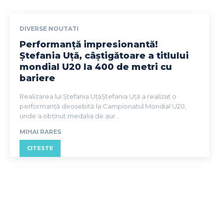
DIVERSE NOUTATI
Performanță impresionantă!
Ștefania Uță, câștigătoare a titlului
mondial U20 la 400 de metri cu
bariere
Realizarea lui Ștefania UțăȘtefania Uță a realizat o
performanță deosebită la Campionatul Mondial U20,
unde a obținut medalia de aur...
MIHAI RARES
CITESTE