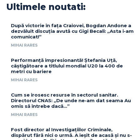
Ultimele noutati:
După victorie în fața Craiovei, Bogdan Andone a
dezvăluit discuția avută cu Gigi Becali: „Asta i-am
comunicat!”
MIHAI RARES
Performanță impresionantă! Ștefania Uță,
câștigătoare a titlului mondial U20 la 400 de
metri cu bariere
MIHAI RARES
Cum se irosesc resurse în sectorul sanitar.
Directorul CNAS: „De unde ne-am dat seama Au
omis să întrebe dacă…”
MIHAI RARES
Fost director al Investigațiilor Criminale,
dispărut fără nici o urmă. A ieșit de acasă și nu s-