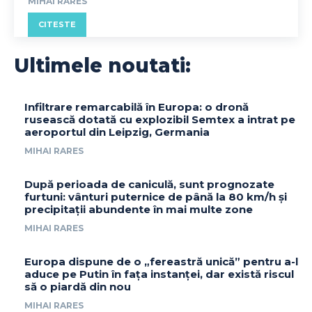
MIHAI RARES
CITESTE
Ultimele noutati:
Infiltrare remarcabilă în Europa: o dronă
rusească dotată cu explozibil Semtex a intrat pe
aeroportul din Leipzig, Germania
MIHAI RARES
După perioada de caniculă, sunt prognozate
furtuni: vânturi puternice de până la 80 km/h și
precipitații abundente în mai multe zone
MIHAI RARES
Europa dispune de o „fereastră unică” pentru a-l
aduce pe Putin în fața instanței, dar există riscul
să o piardă din nou
MIHAI RARES