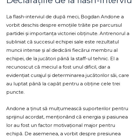
Declarațiile de la flash-interviu
La flash-interviul de după meci, Bogdan Andone a
vorbit deschis despre emoțiile trăite pe parcursul
partidei și importanța victoriei obținute. Antrenorul a
subliniat că succesul echipei sale este rezultatul
muncii intense și al dedicării fiecărui membru al
echipei, de la jucători până la staff-ul tehnic. El a
recunoscut că meciul a fost unul dificil, dar a
evidențiat curajul și determinarea jucătorilor săi, care
au luptat până la capăt pentru a obține cele trei
puncte.
Andone a ținut să mulțumească suporterilor pentru
sprijinul acordat, menționând că energia și pasiunea
lor au fost un factor motivațional major pentru
echipă. De asemenea, a vorbit despre presiunea