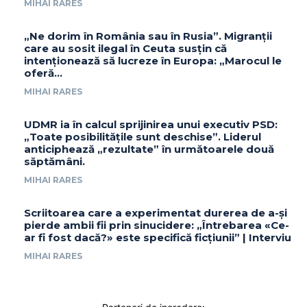
MIHAI RARES
„Ne dorim în România sau în Rusia”. Migranții
care au sosit ilegal în Ceuta susțin că
intenționează să lucreze în Europa: „Marocul le
oferă...
MIHAI RARES
UDMR ia în calcul sprijinirea unui executiv PSD:
„Toate posibilitățile sunt deschise”. Liderul
anticiphează „rezultate” în următoarele două
săptămâni.
MIHAI RARES
Scriitoarea care a experimentat durerea de a-și
pierde ambii fii prin sinucidere: „Întrebarea «Ce-
ar fi fost dacă?» este specifică ficțiunii” | Interviu
MIHAI RARES