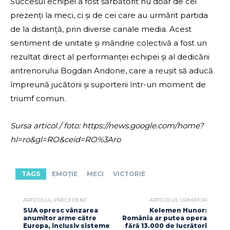
Succesul echipei a fost sărbătorit nu doar de cei
prezenți la meci, ci și de cei care au urmărit partida
de la distanță, prin diverse canale media. Acest
sentiment de unitate și mândrie colectivă a fost un
rezultat direct al performanței echipei și al dedicării
antrenorului Bogdan Andone, care a reușit să aducă
împreună jucătorii și suporterii într-un moment de
triumf comun.
Sursa articol / foto: https://news.google.com/home?
hl=ro&gl=RO&ceid=RO%3Aro
TAGS
EMOȚIE
MECI
VICTORIE
ARTICOLUL PRECEDENT
ARTICOLUL URMĂTOR
SUA opresc vânzarea
Kelemen Hunor:
anumitor arme către
România ar putea opera
Europa, inclusiv sisteme
fără 13.000 de lucrători