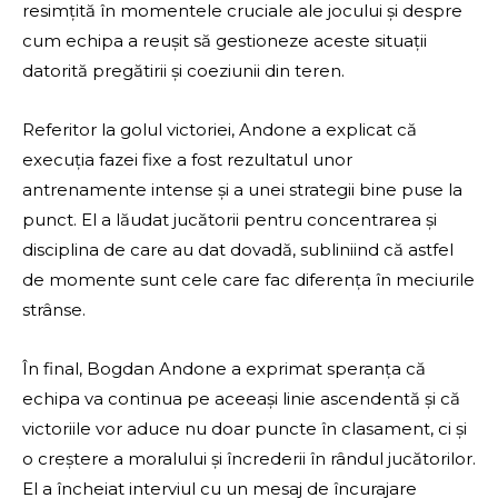
resimțită în momentele cruciale ale jocului și despre
cum echipa a reușit să gestioneze aceste situații
datorită pregătirii și coeziunii din teren.
Referitor la golul victoriei, Andone a explicat că
execuția fazei fixe a fost rezultatul unor
antrenamente intense și a unei strategii bine puse la
punct. El a lăudat jucătorii pentru concentrarea și
disciplina de care au dat dovadă, subliniind că astfel
de momente sunt cele care fac diferența în meciurile
strânse.
În final, Bogdan Andone a exprimat speranța că
echipa va continua pe aceeași linie ascendentă și că
victoriile vor aduce nu doar puncte în clasament, ci și
o creștere a moralului și încrederii în rândul jucătorilor.
El a încheiat interviul cu un mesaj de încurajare