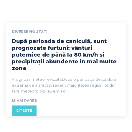
DIVERSE NOUTATI
După perioada de caniculă, sunt
prognozate furtuni: vânturi
puternice de până la 80 km/h și
precipitații abundente în mai multe
zone
Prognoza meteo revizuităDupă o perioadă de căldură
extremă ce a afectat recent majoritatea regiunilor din
țară, meteorologii au emis o...
MIHAI RARES
CITESTE