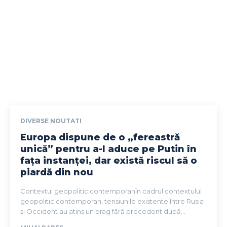
DIVERSE NOUTATI
Europa dispune de o „fereastră
unică” pentru a-l aduce pe Putin în
fața instanței, dar există riscul să o
piardă din nou
Contextul geopolitic contemporanÎn cadrul contextului
geopolitic contemporan, tensiunile existente între Rusia
și Occident au atins un prag fără precedent după...