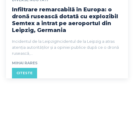
Infiltrare remarcabilă în Europa: o
dronă rusească dotată cu explozibil
Semtex a intrat pe aeroportul din
Leipzig, Germania
Incidentul de la LeipzigIncidentul de la Leipzig a atras
atenția autorităților și a opiniei publice după ce o dronă
rusească,...
MIHAI RARES
CITESTE