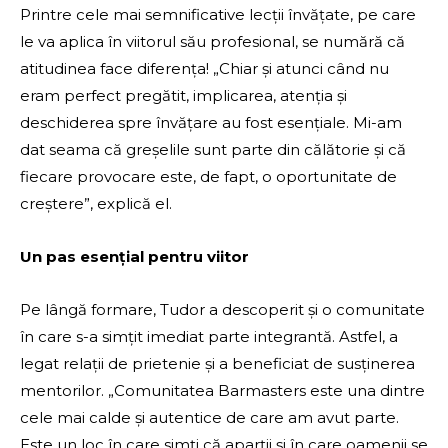
Printre cele mai semnificative lecții învățate, pe care
le va aplica în viitorul său profesional, se numără că
atitudinea face diferența! „Chiar și atunci când nu
eram perfect pregătit, implicarea, atenția și
deschiderea spre învățare au fost esențiale. Mi-am
dat seama că greșelile sunt parte din călătorie și că
fiecare provocare este, de fapt, o oportunitate de
creștere”, explică el.
Un pas esențial pentru viitor
Pe lângă formare, Tudor a descoperit și o comunitate
în care s-a simțit imediat parte integrantă. Astfel, a
legat relații de prietenie și a beneficiat de susținerea
mentorilor. „Comunitatea Barmasters este una dintre
cele mai calde și autentice de care am avut parte.
Este un loc în care simți că aparții și în care oamenii se