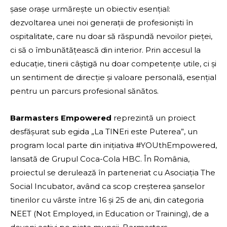
șase orașe urmărește un obiectiv esențial:
dezvoltarea unei noi generații de profesioniști în
ospitalitate, care nu doar să răspundă nevoilor pieței,
ci să o îmbunătățească din interior. Prin accesul la
educație, tinerii câștigă nu doar competențe utile, ci și
un sentiment de direcție și valoare personală, esențial
pentru un parcurs profesional sănătos.
Barmasters Empowered
reprezintă un proiect
desfășurat sub egida „La TINEri este Puterea”, un
program local parte din inițiativa #YOUthEmpowered,
lansată de Grupul Coca-Cola HBC. În România,
proiectul se derulează în parteneriat cu Asociația The
Social Incubator, având ca scop creșterea șanselor
tinerilor cu vârste între 16 și 25 de ani, din categoria
NEET (Not Employed, in Education or Training), de a