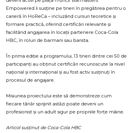
deveni activi pe piața muncii. Barmasters
Empowered îi susține pe tineri în pregătirea pentru o
carieră în HoReCa – incluzând cursuri teoretice și
formare practică, oferind certificări relevante și
facilitând angajarea în locații partenere Coca-Cola
HBC, în roluri de barmani sau barista.
În prima ediție a programului, 13 tineri dintre cei 50 de
participanți au obținut certificări recunoscute la nivel
național și internațional și au fost activ susținuți în
procesul de angajare.
Misiunea proiectului este să demonstreze cum
fiecare tânăr sprijinit astăzi poate deveni un
profesionist și un adult sigur pe propriile forțe mâine.
Articol susținut de Coca-Cola HBC