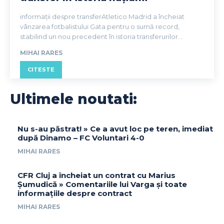
informații despre transferAtletico Madrid a încheiat
vânzarea fotbalistului Gata pentru o sumă record,
stabilind un nou precedent în istoria transferurilor...
MIHAI RARES
CITESTE
Ultimele noutati:
Nu s-au păstrat! » Ce a avut loc pe teren, imediat
după Dinamo – FC Voluntari 4-0
MIHAI RARES
CFR Cluj a încheiat un contrat cu Marius
Șumudică » Comentariile lui Varga și toate
informațiile despre contract
MIHAI RARES