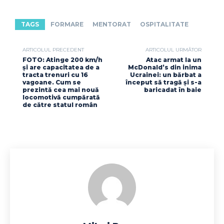
TAGS
FORMARE
MENTORAT
OSPITALITATE
ARTICOLUL PRECEDENT
ARTICOLUL URMĂTOR
FOTO: Atinge 200 km/h
Atac armat la un
și are capacitatea de a
McDonald’s din inima
tracta trenuri cu 16
Ucrainei: un bărbat a
vagoane. Cum se
început să tragă și s-a
prezintă cea mai nouă
baricadat în baie
locomotivă cumpărată
de către statul român