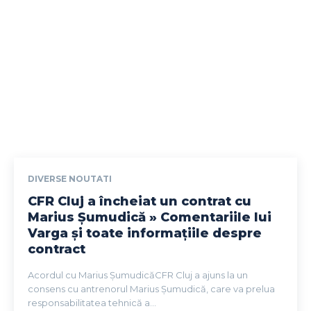
DIVERSE NOUTATI
CFR Cluj a încheiat un contrat cu
Marius Șumudică » Comentariile lui
Varga și toate informațiile despre
contract
Acordul cu Marius ȘumudicăCFR Cluj a ajuns la un
consens cu antrenorul Marius Șumudică, care va prelua
responsabilitatea tehnică a...