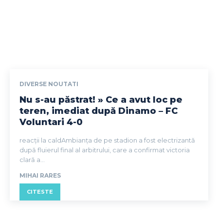
DIVERSE NOUTATI
Nu s-au păstrat! » Ce a avut loc pe
teren, imediat după Dinamo – FC
Voluntari 4-0
reacții la caldAmbianța de pe stadion a fost electrizantă
după fluierul final al arbitrului, care a confirmat victoria
clară a...
MIHAI RARES
CITESTE