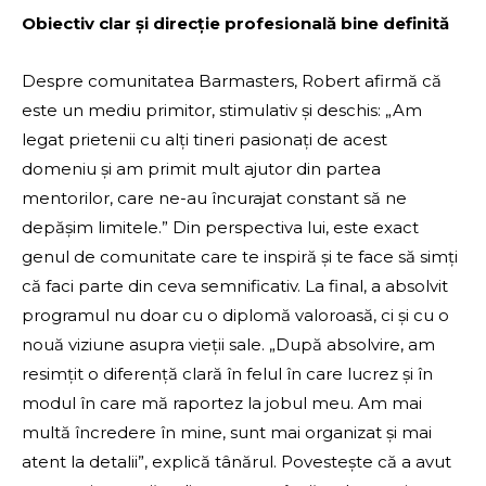
Obiectiv clar și direcție profesională bine definită
Despre comunitatea Barmasters, Robert afirmă că
este un mediu primitor, stimulativ și deschis: „Am
legat prietenii cu alți tineri pasionați de acest
domeniu și am primit mult ajutor din partea
mentorilor, care ne-au încurajat constant să ne
depășim limitele.” Din perspectiva lui, este exact
genul de comunitate care te inspiră și te face să simți
că faci parte din ceva semnificativ. La final, a absolvit
programul nu doar cu o diplomă valoroasă, ci și cu o
nouă viziune asupra vieții sale. „După absolvire, am
resimțit o diferență clară în felul în care lucrez și în
modul în care mă raportez la jobul meu. Am mai
multă încredere în mine, sunt mai organizat și mai
atent la detalii”, explică tânărul. Povestește că a avut