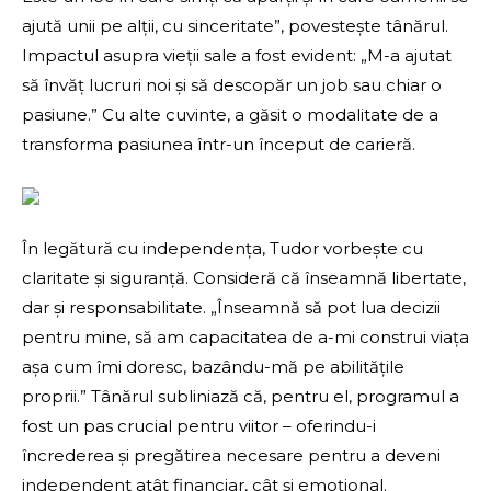
ajută unii pe alții, cu sinceritate”, povestește tânărul.
Impactul asupra vieții sale a fost evident: „M-a ajutat
să învăț lucruri noi și să descopăr un job sau chiar o
pasiune.” Cu alte cuvinte, a găsit o modalitate de a
transforma pasiunea într-un început de carieră.
În legătură cu independența, Tudor vorbește cu
claritate și siguranță. Consideră că înseamnă libertate,
dar și responsabilitate. „Înseamnă să pot lua decizii
pentru mine, să am capacitatea de a-mi construi viața
așa cum îmi doresc, bazându-mă pe abilitățile
proprii.” Tânărul subliniază că, pentru el, programul a
fost un pas crucial pentru viitor – oferindu-i
încrederea și pregătirea necesare pentru a deveni
independent atât financiar, cât și emoțional.