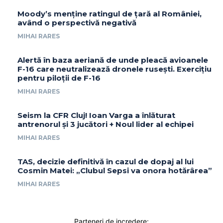
Moody’s menține ratingul de țară al României,
având o perspectivă negativă
MIHAI RARES
Alertă în baza aeriană de unde pleacă avioanele
F-16 care neutralizează dronele rusești. Exercițiu
pentru piloții de F-16
MIHAI RARES
Seism la CFR Cluj! Ioan Varga a înlăturat
antrenorul și 3 jucători + Noul lider al echipei
MIHAI RARES
TAS, decizie definitivă în cazul de dopaj al lui
Cosmin Matei: „Clubul Sepsi va onora hotărârea”
MIHAI RARES
Parteneri de incredere: