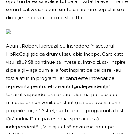
oportunitatea să aplice tot ce a învățat la evenimente
semnificative, iar acum simte că are un scop clar și o
direcție profesională bine stabilită.
Acum, Robert lucrează cu încredere în sectorul
HoReCa și știe că drumul său abia începe. Care este
visul său? Să continue să învețe și, într-o zi, să-i inspire
și pe alții – așa cum el a fost inspirat de cei care i-au
fost alături în program. Iar când este întrebat ce
reprezintă pentru el cuvântul „independență”,
tânărul răspunde fără ezitare: „Să mă pot baza pe
mine, să am un venit constant și să pot avansa prin
propriile forțe.” Astfel, subliniază el, programul a fost
fără îndoială un pas esențial spre această
independență: „M-a ajutat să devin mai sigur pe