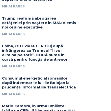
MIHAI RARES
Trump reafirmă abrogarea
cetățeniei prin naștere în SUA: A emis
noi ordine executive
MIHAI RARES
Folha, OUT de la CFR Cluj după
înfrângerea cu Tromso! ”Îi voi
elimina pe toți!”. DOUĂ nume în
cursă pentru funcția de antrenor
MIHAI RARES
Consumul energetic al românilor
după îndemnarile lui Ilie Bolojan la
prudență: Informațiile Transelectrica
MIHAI RARES
Mario Camora, în urma umilinței
trăite de CFR: „Să înceapă cu copiii și