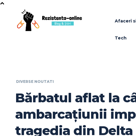
Afaceri si
Tech
DIVERSE NOUTATI
Bărbatul aflat la 
ambarcațiunii impl
tragedia din Delta