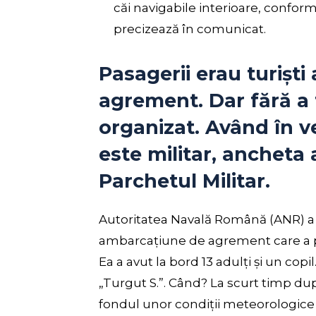
căi navigabile interioare, conform
precizează în comunicat.
Pasagerii erau turiști 
agrement. Dar fără a 
organizat. Având în v
este militar, ancheta 
Parchetul Militar.
Autoritatea Navală Română (ANR) a an
ambarcațiune de agrement care a pl
Ea a avut la bord 13 adulți și un copi
„Turgut S.”. Când? La scurt timp dup
fondul unor condiții meteorologice ne