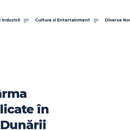
 Industrii
Cultura si Entertainment
Diverse No
cârma
icate în
 Dunării