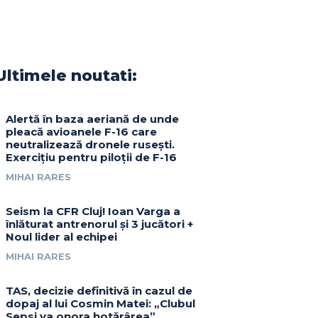
Ultimele noutati:
Alertă în baza aeriană de unde
pleacă avioanele F-16 care
neutralizează dronele rusești.
Exercițiu pentru piloții de F-16
MIHAI RARES
Seism la CFR Cluj! Ioan Varga a
înlăturat antrenorul și 3 jucători +
Noul lider al echipei
MIHAI RARES
TAS, decizie definitivă în cazul de
dopaj al lui Cosmin Matei: „Clubul
Sepsi va onora hotărârea”