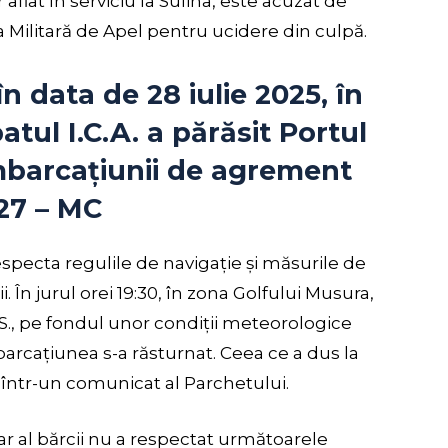
aflat în serviciu la Sulina, este acuzat de
 Militară de Apel pentru ucidere din culpă.
n data de 28 iulie 2025, în
patul I.C.A. a părăsit Portul
barcațiunii de agrement
27 – MC
especta regulile de navigație și măsurile de
. În jurul orei 19:30, în zona Golfului Musura,
 S., pe fondul unor condiții meteorologice
barcațiunea s-a răsturnat. Ceea ce a dus la
 într-un comunicat al Parchetului.
tar al bărcii nu a respectat următoarele