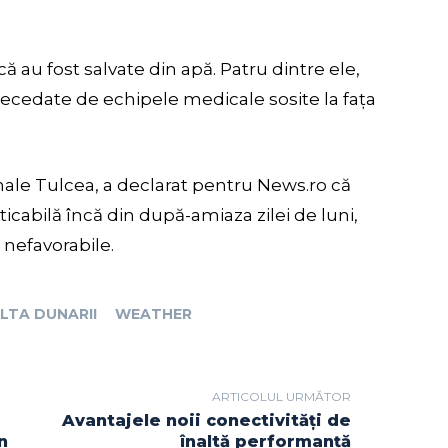
ă au fost salvate din apă. Patru dintre ele,
 decedate de echipele medicale sosite la fața
nale Tulcea, a declarat pentru News.ro că
icabilă încă din după-amiaza zilei de luni,
 nefavorabile.
LTA DUNARII
WEATHER
ARTICOLUL URMĂTOR
Avantajele noii conectivități de
n
înaltă performanță