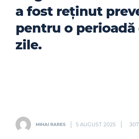
a fost reținut prev
pentru o perioadă
zile.
5 AUGUST 2025
307
MIHAI RARES