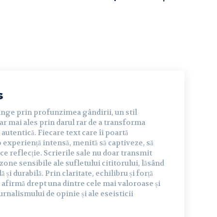
s
inge prin profunzimea gândirii, un stil
dar mai ales prin darul rar de a transforma
autentică. Fiecare text care îi poartă
experiență intensă, menită să captiveze, să
ce reflecție. Scrierile sale nu doar transmit
 zone sensibile ale sufletului cititorului, lăsând
și durabilă. Prin claritate, echilibru și forță
 afirmă drept una dintre cele mai valoroase și
urnalismului de opinie și ale eseisticii