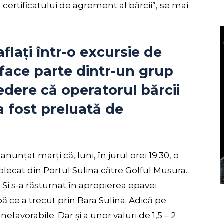
 certificatului de agrement al bărcii”, se mai
aflați într-o excursie de
face parte dintr-un grup
edere că operatorul bărcii
a fost preluată de
unțat marți că, luni, în jurul orei 19:30, o
ecat din Portul Sulina către Golful Musura.
l. Și s-a răsturnat în apropierea epavei
ă ce a trecut prin Bara Sulina. Adică pe
favorabile. Dar și a unor valuri de 1,5 – 2