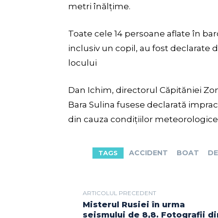
metri înălțime.
Toate cele 14 persoane aflate în barc
inclusiv un copil, au fost declarate
locului
Dan Ichim, directorul Căpităniei Zo
Bara Sulina fusese declarată impract
din cauza condițiilor meteorologice
ACCIDENT
BOAT
DE
TAGS
ARTICOLUL PRECEDENT
Misterul Rusiei în urma
seismului de 8,8. Fotografii di