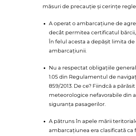
măsuri de precauție și cerințe reg
A operat o ambarcațiune de agr
decât permitea certificatul bărcii
În felul acesta a depășit limita de
ambarcațiunii.
Nu a respectat obligațiile generale
1.05 din Regulamentul de navigaț
859/2013. De ce? Fiindcă a părăsit 
meteorologice nefavorabile din a
siguranța pasagerilor.
A pătruns în apele mării teritorial
ambarcațiunea era clasificată ca f