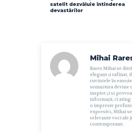
satelit dezvăluie întinderea
devastărilor
Mihai Rare
Rares Mihai se dist
elegant și rafinat, 
cuvintele în emoție 
semnătura devine o 
inspire și să provoa
informații, ci ating
o impresie profundă 
expresivă, Mihai se
relevante voci ale j
contemporane.