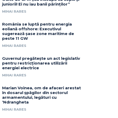
juniorii! Ei nu iau banii părinților”
MIHAI RARES
România se luptă pentru energia
eoliană offshore: Executivul
sugerează șase zone maritime de
peste 11 GW
MIHAI RARES
Guvernul pregătește un act legislativ
pentru restricționarea utilizării
energiei electrice
MIHAI RARES
Marian Voinea, om de afaceri arestat
în dosarul șpăgilor din sectorul
armamentului, legături cu
‘Ndrangheta
MIHAI RARES