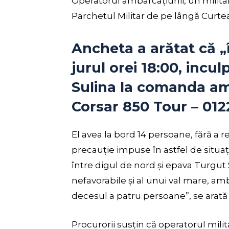
Operatorul ambarcațiunii, un militar 
Parchetul Militar de pe lângă Curtea
Ancheta a arătat că „î
jurul orei 18:00, incul
Sulina la comanda am
Corsar 850 Tour – 012
El avea la bord 14 persoane, fără a r
precauție impuse în astfel de situații
între digul de nord și epava Turgut
nefavorabile și al unui val mare, am
decesul a patru persoane”, se arată
Procurorii susțin că operatorul mili