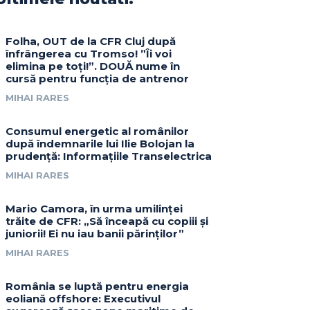
Folha, OUT de la CFR Cluj după
înfrângerea cu Tromso! ”Îi voi
elimina pe toți!”. DOUĂ nume în
cursă pentru funcția de antrenor
MIHAI RARES
Consumul energetic al românilor
după îndemnarile lui Ilie Bolojan la
prudență: Informațiile Transelectrica
MIHAI RARES
Mario Camora, în urma umilinței
trăite de CFR: „Să înceapă cu copiii și
juniorii! Ei nu iau banii părinților”
MIHAI RARES
România se luptă pentru energia
eoliană offshore: Executivul