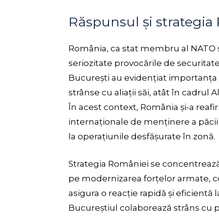
Răspunsul și strategia
România, ca stat membru al NATO și
seriozitate provocările de securitate 
București au evidențiat importanța u
strânse cu aliații săi, atât în cadrul 
În acest context, România și-a reaf
internaționale de menținere a păcii ș
la operațiunile desfășurate în zonă.
Strategia României se concentrează p
pe modernizarea forțelor armate, 
asigura o reacție rapidă și eficient
Bucureștiul colaborează strâns cu 