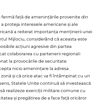
e fermă față de amenințările provenite din
 a proteja interesele americane și ale
ericană a reiterat importanța menținerii unei
ntul Mijlociu, considerând că aceasta este
osibile acțiuni agresive din partea
cat colaborarea cu partenerii regionali
at la provocările de securitate.
cepta nicio amenințare la adresa
onă și că orice atac va fi întâmpinat cu un
 sens, Statele Unite continuă să investească
 să realizeze exerciții militare comune cu
itatea și pregătirea de a face față oricăror