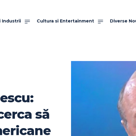
 Industrii
Cultura si Entertainment
Diverse No
sescu:
cerca să
mericane