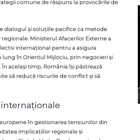
strategii comune de răspuns la provocările de
 dialogul și soluțiile pacifice ca metode
 regionale. Ministerul Afacerilor Externe a
lectiv internațional pentru a asigura
 lung în Orientul Mijlociu, prin negocieri și
 În același timp, România își păstrează
te să reducă riscurile de conflict și să
 internaționale
e europene în gestionarea tensiunilor din
tatea implicațiilor regionale și