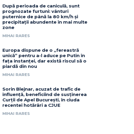
După perioada de caniculă, sunt
prognozate furtuni: vânturi
puternice de până la 80 km/h și
precipitații abundente în mai multe
zone
MIHAI RARES
Europa dispune de o „fereastră
unică” pentru a-l aduce pe Putin în
fața instanței, dar există riscul să o
piardă din nou
MIHAI RARES
Sorin Blejnar, acuzat de trafic de
influență, beneficiind de susținerea
Curții de Apel București, în ciuda
recentei hotărâri a CJUE
MIHAI RARES