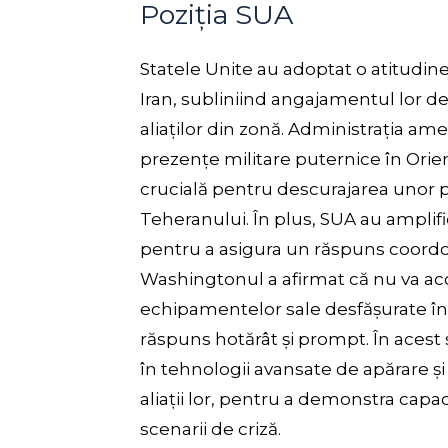
Poziția SUA
Statele Unite au adoptat o atitudin
Iran, subliniind angajamentul lor de
aliaților din zonă. Administrația am
prezențe militare puternice în Orie
crucială pentru descurajarea unor p
Teheranului. În plus, SUA au amplifi
pentru a asigura un răspuns coordon
Washingtonul a afirmat că nu va ac
echipamentelor sale desfășurate în z
răspuns hotărât și prompt. În acest
în tehnologii avansate de apărare și
aliații lor, pentru a demonstra capac
scenarii de criză.