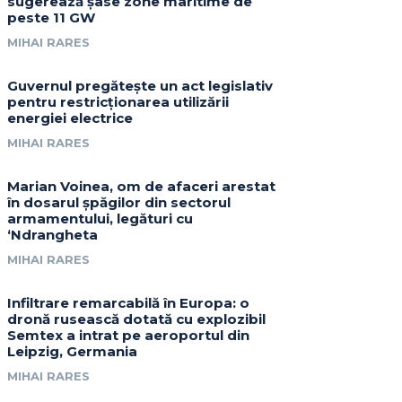
sugerează șase zone maritime de
peste 11 GW
MIHAI RARES
Guvernul pregătește un act legislativ
pentru restricționarea utilizării
energiei electrice
MIHAI RARES
Marian Voinea, om de afaceri arestat
în dosarul șpăgilor din sectorul
armamentului, legături cu
‘Ndrangheta
MIHAI RARES
Infiltrare remarcabilă în Europa: o
dronă rusească dotată cu explozibil
Semtex a intrat pe aeroportul din
Leipzig, Germania
MIHAI RARES