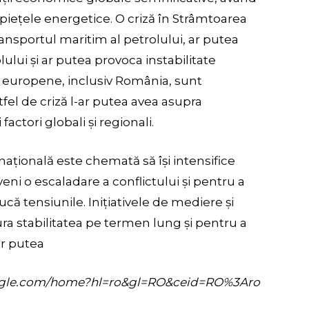
piețele energetice. O criză în Strâmtoarea
nsportul maritim al petrolului, ar putea
lului și ar putea provoca instabilitate
e europene, inclusiv România, sunt
tfel de criză l-ar putea avea asupra
factori globali și regionali.
ațională este chemată să își intensifice
eni o escaladare a conflictului și pentru a
că tensiunile. Inițiativele de mediere și
ra stabilitatea pe termen lung și pentru a
ar putea
s.google.com/home?hl=ro&gl=RO&ceid=RO%3Aro