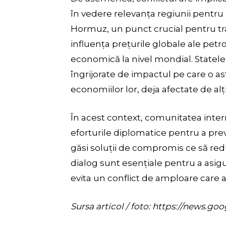
în vedere relevanța regiunii pentru 
Hormuz, un punct crucial pentru tra
influența prețurile globale ale petro
economică la nivel mondial. Statel
îngrijorate de impactul pe care o as
economiilor lor, deja afectate de alți 
În acest context, comunitatea intern
eforturile diplomatice pentru a prev
găsi soluții de compromis ce să redu
dialog sunt esențiale pentru a asigu
evita un conflict de amploare care 
Sursa articol / foto: https://new