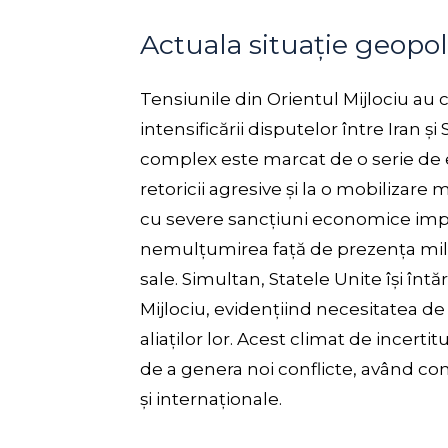
Actuala situație geopol
Tensiunile din Orientul Mijlociu au 
intensificării disputelor între Iran ș
complex este marcat de o serie de
retoricii agresive și la o mobilizare 
cu severe sancțiuni economice imp
nemulțumirea față de prezența mili
sale. Simultan, Statele Unite își întă
Mijlociu, evidențiind necesitatea de
aliaților lor. Acest climat de incertit
de a genera noi conflicte, având con
și internaționale.