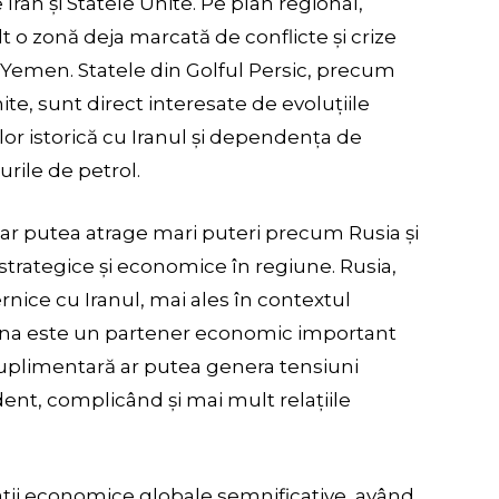
 Iran și Statele Unite. Pe plan regional,
t o zonă deja marcată de conflicte și crize
și Yemen. Statele din Golful Persic, precum
te, sunt direct interesate de evoluțiile
a lor istorică cu Iranul și dependența de
rile de petrol.
ct ar putea atrage mari puteri precum Rusia și
 strategice și economice în regiune. Rusia,
nice cu Iranul, mai ales în contextul
 China este un partener economic important
uplimentară ar putea genera tensiuni
dent, complicând și mai mult relațiile
ații economice globale semnificative, având