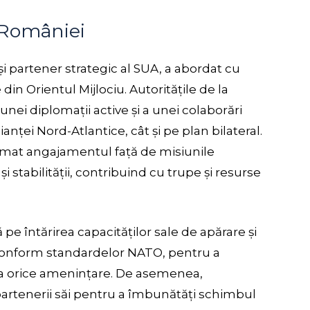
 României
 partener strategic al SUA, a abordat cu
din Orientul Mijlociu. Autoritățile de la
nei diplomații active și a unei colaborări
Alianței Nord-Atlantice, cât și pe plan bilateral.
irmat angajamentul față de misiunile
i stabilității, contribuind cu trupe și resurse
e întărirea capacităților sale de apărare și
conform standardelor NATO, pentru a
ă la orice amenințare. De asemenea,
partenerii săi pentru a îmbunătăți schimbul