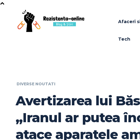
Afaceri si
Tech
DIVERSE NOUTATI
Avertizarea lui Bă
„Iranul ar putea în
atace aparatele a