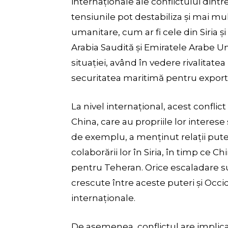
internaționale ale conflictului dintre
tensiunile pot destabiliza și mai mul
umanitare, cum ar fi cele din Siria 
Arabia Saudită și Emiratele Arabe Uni
situației, având în vedere rivalitate
securitatea maritimă pentru exportu
La nivel internațional, acest confli
China, care au propriile lor interese
de exemplu, a menținut relații puter
colaborării lor în Siria, în timp ce
pentru Teheran. Orice escaladare s
crescute între aceste puteri și Occi
internaționale.
De asemenea, conflictul are implic