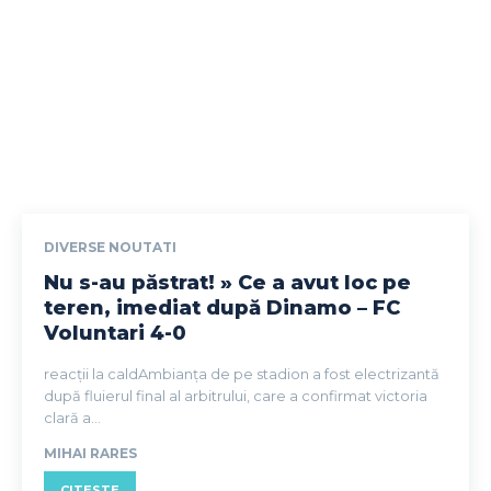
DIVERSE NOUTATI
Nu s-au păstrat! » Ce a avut loc pe
teren, imediat după Dinamo – FC
Voluntari 4-0
reacții la caldAmbianța de pe stadion a fost electrizantă
după fluierul final al arbitrului, care a confirmat victoria
clară a...
MIHAI RARES
CITESTE