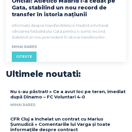
Oficial: Atletico Madrid l-a cedat pe
Gata, stabilind un nou record de
transfer în istoria națiunii
informații despre transferAtletico Madrid a încheiat
vânzarea fotbalistului Gata pentru o sumă record,
stabilind un nou precedent în istoria transferurilor...
MIHAI RARES
CITESTE
Ultimele noutati:
Nu s-au păstrat! » Ce a avut loc pe teren, imediat
după Dinamo – FC Voluntari 4-0
MIHAI RARES
CFR Cluj a încheiat un contrat cu Marius
Șumudică » Comentariile lui Varga și toate
informațiile despre contract