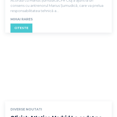
Acordul cu Marius ȘumudicăCFR Cluj a ajuns la un
consens cu antrenorul Marius Șumudică, care va prelua
responsabilitatea tehnică a...
MIHAI RARES
CITESTE
DIVERSE NOUTATI