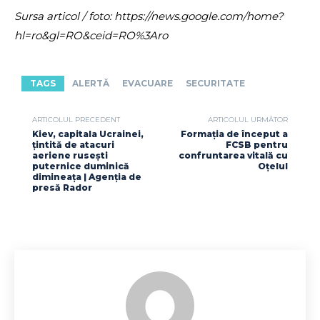
Sursa articol / foto: https://news.google.com/home?
hl=ro&gl=RO&ceid=RO%3Aro
TAGS
ALERTĂ
EVACUARE
SECURITATE
ARTICOLUL PRECEDENT
ARTICOLUL URMĂTOR
Kiev, capitala Ucrainei,
Formația de început a
țintită de atacuri
FCSB pentru
aeriene rusești
confruntarea vitală cu
puternice duminică
Oțelul
dimineața | Agenția de
presă Rador