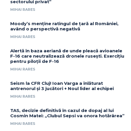
sectorului privat”
MIHAI RARES
Moody’s menține ratingul de țară al României,
având o perspectivă negativă
MIHAI RARES
Alertă în baza aeriană de unde pleacă avioanele
F-16 care neutralizează dronele rusești. Exercițiu
pentru piloții de F-16
MIHAI RARES
Seism la CFR Cluj! Ioan Varga a înlăturat
antrenorul și 3 jucători + Noul lider al echipei
MIHAI RARES
TAS, decizie definitivă în cazul de dopaj al lui
Cosmin Matei: „Clubul Sepsi va onora hotărârea”
MIHAI RARES