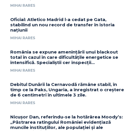
MIHAI RARES
Oficial: Atletico Madrid l-a cedat pe Gata,
stabilind un nou record de transfer în istoria
națiunii
MIHAI RARES
România se expune amenințării unui blackout
total în cazul în care dificultățile energetice se
intensifică. Specialiștii cer inspecții…
MIHAI RARES
Debitul Dunării la Cernavodă rămâne stabil, în
timp ce la Paks, Ungaria, a înregistrat o creștere
de 6 centimetri în ultimele 3 zile.
MIHAI RARES
Nicușor Dan, referindu-se la hotărârea Moody’s:
„Păstrarea ratingului României evidențiază
muncile instituțiilor, ale populației și ale