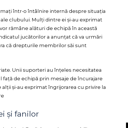
ormați într-o întâlnire internă despre situația
 ale clubului. Mulți dintre ei și-au exprimat
ă vor rămâne alături de echipă în această
dicatul jucătorilor a anunțat că va urmări
ura că drepturile membrilor săi sunt
variate. Unii suporteri au înțeles necesitatea
nul față de echipă prin mesaje de încurajare
alții și-au exprimat îngrijorarea cu privire la
re
 și fanilor