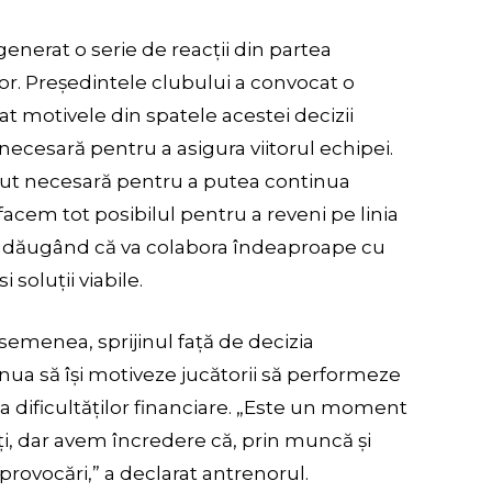
generat o serie de reacții din partea
nilor. Președintele clubului a convocat o
cat motivele din spatele acestei decizii
 necesară pentru a asigura viitorul echipei.
olut necesară pentru a putea continua
facem tot posibilul pentru a reveni pe linia
, adăugând că va colabora îndeaproape cu
 soluții viabile.
semenea, sprijinul față de decizia
ua să își motiveze jucătorii să performeze
da dificultăților financiare. „Este un moment
ți, dar avem încredere că, prin muncă și
ovocări,” a declarat antrenorul.