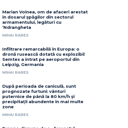
Marian Voinea, om de afaceri arestat
în dosarul șpăgilor din sectorul
armamentului, legături cu
‘Ndrangheta
MIHAI RARES
Infiltrare remarcabilă în Europa: o
dronă rusească dotată cu explozibil
Semtex a intrat pe aeroportul din
Leipzig, Germania
MIHAI RARES
După perioada de caniculă, sunt
prognozate furtuni: vânturi
puternice de până la 80 km/h și
precipitații abundente în mai multe
zone
MIHAI RARES