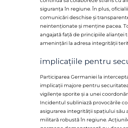
continua să colaboreze strâns cu alia
siguranța în regiune. În plus, oficia
comunicări deschise și transparente
neintenționate și menține pacea. T
angajată față de principiile alianței
amenințări la adresa integrității te
implicațiile pentru sec
Participarea Germaniei la intercept
implicații majore pentru securitate
vigilențe sporite și a unei coordon
Incidentul subliniază provocările co
asigurarea integrității spațiului să
militară robustă în regiune. Acțiunil