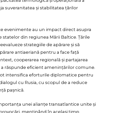
citatea tehnologică și operațională a
 suveranitatea și stabilitatea țărilor
ste evenimente au un impact direct asupra
le statelor din regiunea Mării Baltice. Țările
evalueze strategiile de apărare și să
ărare antiaeriană pentru a face față
ntext, cooperarea regională și partajarea
u a răspunde eficient amenințărilor comune.
t intensifica eforturile diplomatice pentru
 dialogul cu Rusia, cu scopul de a reduce
nță pașnică.
mportanța unei alianțe transatlantice unite și
 provocări, menținând în același timp