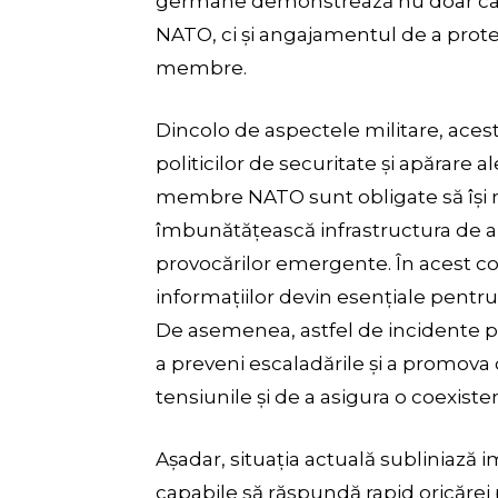
germane demonstrează nu doar capa
NATO, ci și angajamentul de a proteja
membre.
Dincolo de aspectele militare, ace
politicilor de securitate și apărare a
membre NATO sunt obligate să își re
îmbunătățească infrastructura de ap
provocărilor emergente. În acest co
informațiilor devin esențiale pentr
De asemenea, astfel de incidente po
a preveni escaladările și a promova
tensiunile și de a asigura o coexiste
Așadar, situația actuală subliniază i
capabile să răspundă rapid oricărei