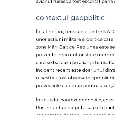
avionul rusesc a fost escortat până 
contextul geopolitic
În ultimii ani, tensiunile dintre NAT
unor acțiuni militare și politice care
zona Mării Baltice. Regiunea este sen
prezenței mai multor state membru 
care se bazează pe alianța transatlan
incident recent este doar unul di
rusești au fost observate apropiindu
provocările continue pentru alianță î
În actualul context geopolitic, acti
Rusiei sunt percepute ca parte dintr