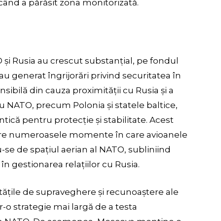
când a părăsit zona monitorizată.
O și Rusia au crescut substanțial, pe fondul
 au generat îngrijorări privind securitatea în
sibilă din cauza proximității cu Rusia și a
NATO, precum Polonia și statele baltice,
tică pentru protecție și stabilitate. Acest
ntre numeroasele momente în care avioanele
-se de spațiul aerian al NATO, subliniind
n gestionarea relațiilor cu Rusia.
vitățile de supraveghere și recunoaștere ale
-o strategie mai largă de a testa