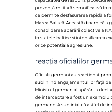
capacitatea de răspuns și coeziu
prezență militară semnificativă în 
ce permite desfășurarea rapidă a for
Marea Baltică. Această dinamică a 
consolidarea apărării colective a N
în statele baltice și intensificarea
orice potențială agresiune.
reacția oficialilor germ
Oficialii germani au reacționat prom
subliniind angajamentul lor față de 
Ministrul german al apărării a declar
de interceptare a fost un exemplu cla
germane. A subliniat că astfel de in