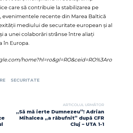
ce care să contribuie la stabilizarea pe
e, evenimentele recente din Marea Baltică
xității mediului de securitate european și al
i a unei colaborări strânse între aliați
a în Europa.
s.google.com/home?hl=ro&gl=RO&ceid=RO%3Aro
RE
SECURITATE
ARTICOLUL URMĂTOR
„Să mă ierte Dumnezeu”! Adrian
ce
Mihalcea „a răbufnit” după CFR
ul
Cluj – UTA 1-1