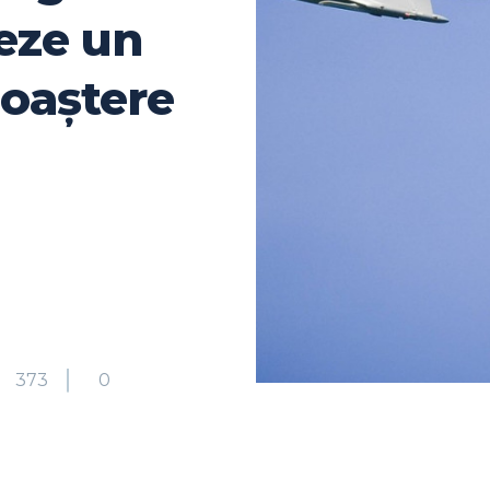
eze un
noaștere
373
0