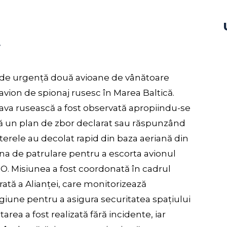
i
 de urgență două avioane de vânătoare
avion de spionaj rusesc în Marea Baltică.
ava rusească a fost observată apropiindu-se
ără un plan de zbor declarat sau răspunzând
terele au decolat rapid din baza aeriană din
ona de patrulare pentru a escorta avionul
TO. Misiunea a fost coordonată în cadrul
ată a Alianței, care monitorizează
giune pentru a asigura securitatea spațiului
rea a fost realizată fără incidente, iar