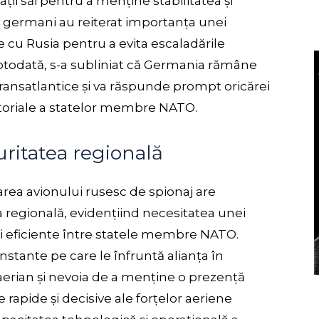
ții săi pentru a menține stabilitatea și
lii germani au reiterat importanța unei
 cu Rusia pentru a evita escaladările
otodată, s-a subliniat că Germania rămâne
 transatlantice și va răspunde prompt oricărei
ritoriale a statelor membre NATO.
uritatea regională
area avionului rusesc de spionaj are
a regională, evidențiind necesitatea unei
ări eficiente între statele membre NATO.
nstante pe care le înfruntă alianța în
u aerian și nevoia de a menține o prezență
e rapide și decisive ale forțelor aeriene