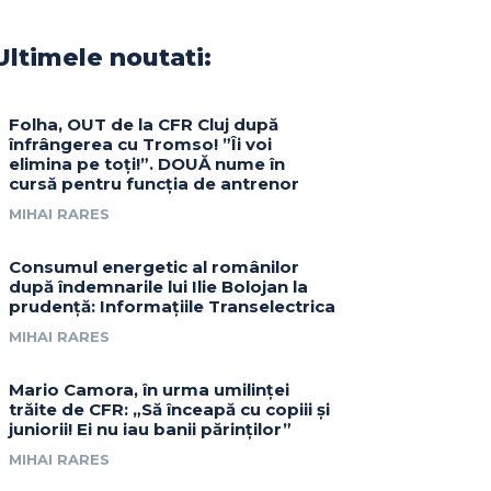
Ultimele noutati:
Folha, OUT de la CFR Cluj după
înfrângerea cu Tromso! ”Îi voi
elimina pe toți!”. DOUĂ nume în
cursă pentru funcția de antrenor
MIHAI RARES
Consumul energetic al românilor
după îndemnarile lui Ilie Bolojan la
prudență: Informațiile Transelectrica
MIHAI RARES
Mario Camora, în urma umilinței
trăite de CFR: „Să înceapă cu copiii și
juniorii! Ei nu iau banii părinților”
MIHAI RARES