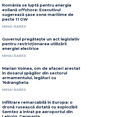
România se luptă pentru energia
eoliană offshore: Executivul
sugerează șase zone maritime de
peste 11 GW
MIHAI RARES
Guvernul pregătește un act legislativ
pentru restricționarea utilizării
energiei electrice
MIHAI RARES
Marian Voinea, om de afaceri arestat
în dosarul șpăgilor din sectorul
armamentului, legături cu
‘Ndrangheta
MIHAI RARES
Infiltrare remarcabilă în Europa: o
dronă rusească dotată cu explozibil
Semtex a intrat pe aeroportul din
Leipzig, Germania