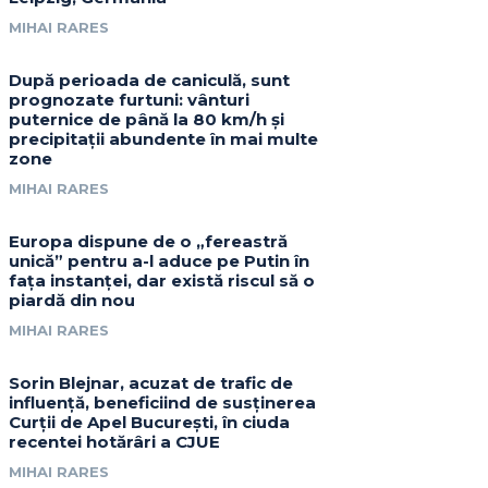
MIHAI RARES
După perioada de caniculă, sunt
prognozate furtuni: vânturi
puternice de până la 80 km/h și
precipitații abundente în mai multe
zone
MIHAI RARES
Europa dispune de o „fereastră
unică” pentru a-l aduce pe Putin în
fața instanței, dar există riscul să o
piardă din nou
MIHAI RARES
Sorin Blejnar, acuzat de trafic de
influență, beneficiind de susținerea
Curții de Apel București, în ciuda
recentei hotărâri a CJUE
MIHAI RARES