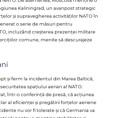
nea NATO. De asemenea, Moscova menține o
regiunea Kaliningrad, un avanpost strategic
țelor și supravegherea activităților NATO în
generat o serie de măsuri pentru
ATO, incluzând creșterea prezenței militare
 exercițiilor comune, menite să descurajeze
ani
pt și ferm la incidentul din Marea Baltică,
securitatea spațiului aerian al NATO.
at, într-o conferință de presă, că acțiunea
r al eficienței și pregătirii forțelor aeriene
cidente nu vor fi tolerate și că Germania va